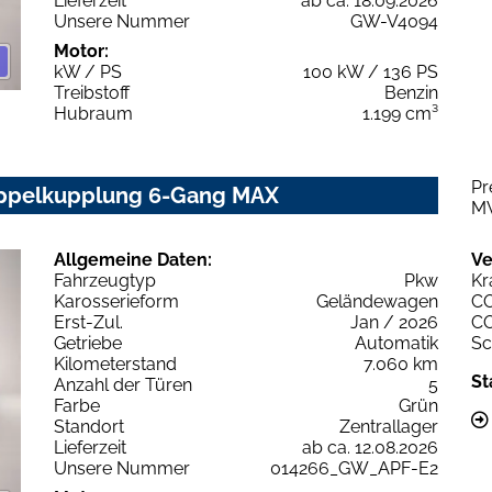
Lieferzeit
ab ca. 18.09.2026
Unsere Nummer
GW-V4094
Motor:
kW / PS
100 kW / 136 PS
Treibstoff
Benzin
Hubraum
1.199 cm³
Pr
Doppelkupplung 6-Gang MAX
M
Allgemeine Daten:
Ve
Fahrzeugtyp
Pkw
Kr
Karosserieform
Geländewagen
C
Erst-Zul.
Jan / 2026
C
Getriebe
Automatik
Sc
Kilometerstand
7.060 km
St
Anzahl der Türen
5
Farbe
Grün
Standort
Zentrallager
Lieferzeit
ab ca. 12.08.2026
Unsere Nummer
014266_GW_APF-E2