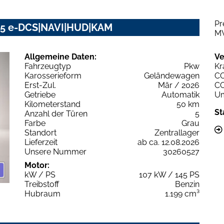
Pr
145 e-DCS|NAVI|HUD|KAM
M
Allgemeine Daten:
Ve
Fahrzeugtyp
Pkw
Kr
Karosserieform
Geländewagen
C
Erst-Zul.
Mär / 2026
C
Getriebe
Automatik
Um
Kilometerstand
50 km
St
Anzahl der Türen
5
Farbe
Grau
Standort
Zentrallager
Lieferzeit
ab ca. 12.08.2026
Unsere Nummer
30260527
Motor:
kW / PS
107 kW / 145 PS
Treibstoff
Benzin
Hubraum
1.199 cm³