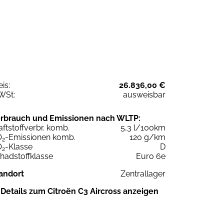
eis:
26.836,00 €
WSt:
ausweisbar
rbrauch und Emissionen nach WLTP:
aftstoffverbr. komb.
5,3 l/100km
O
-Emissionen komb.
120 g/km
2
O
-Klasse
D
2
hadstoffklasse
Euro 6e
andort
Zentrallager
Details zum Citroën C3 Aircross anzeigen