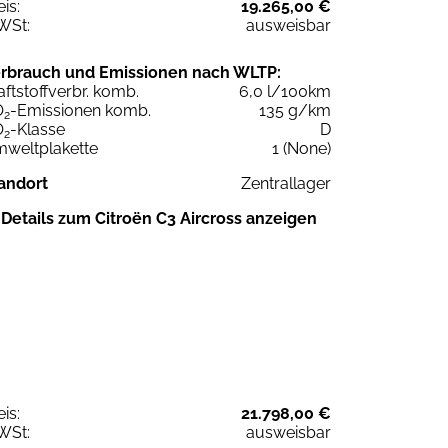
eis:
19.265,00 €
WSt:
ausweisbar
rbrauch und Emissionen nach WLTP:
aftstoffverbr. komb.
6,0 l/100km
O
-Emissionen komb.
135 g/km
2
O
-Klasse
D
2
weltplakette
1 (None)
andort
Zentrallager
Details zum Citroën C3 Aircross anzeigen
eis:
21.798,00 €
WSt:
ausweisbar