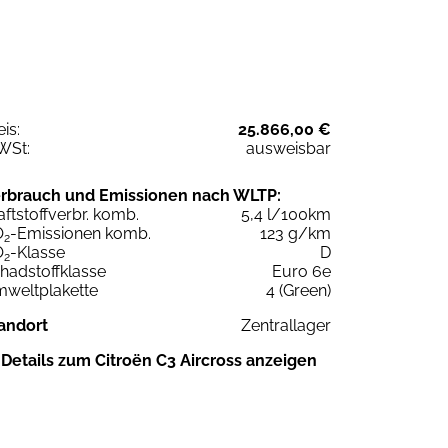
eis:
25.866,00 €
WSt:
ausweisbar
rbrauch und Emissionen nach WLTP:
aftstoffverbr. komb.
5,4 l/100km
O
-Emissionen komb.
123 g/km
2
O
-Klasse
D
2
hadstoffklasse
Euro 6e
weltplakette
4 (Green)
andort
Zentrallager
Details zum Citroën C3 Aircross anzeigen