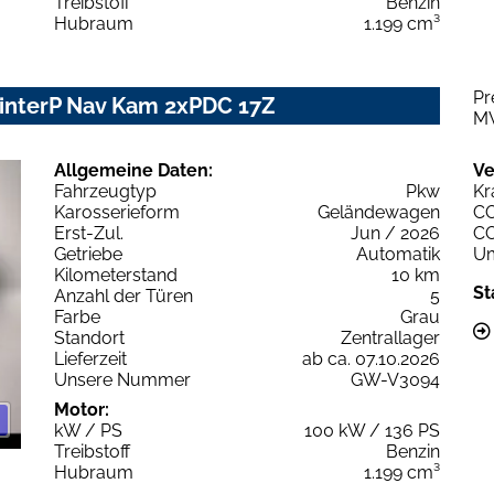
Treibstoff
Benzin
Hubraum
1.199 cm³
Pr
WinterP Nav Kam 2xPDC 17Z
M
Allgemeine Daten:
Ve
Fahrzeugtyp
Pkw
Kr
Karosserieform
Geländewagen
C
Erst-Zul.
Jun / 2026
C
Getriebe
Automatik
Um
Kilometerstand
10 km
St
Anzahl der Türen
5
Farbe
Grau
Standort
Zentrallager
Lieferzeit
ab ca. 07.10.2026
Unsere Nummer
GW-V3094
Motor:
kW / PS
100 kW / 136 PS
Treibstoff
Benzin
Hubraum
1.199 cm³