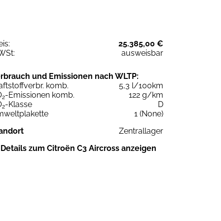
eis:
25.385,00 €
WSt:
ausweisbar
rbrauch und Emissionen nach WLTP:
aftstoffverbr. komb.
5,3 l/100km
O
-Emissionen komb.
122 g/km
2
O
-Klasse
D
2
weltplakette
1 (None)
andort
Zentrallager
Details zum Citroën C3 Aircross anzeigen