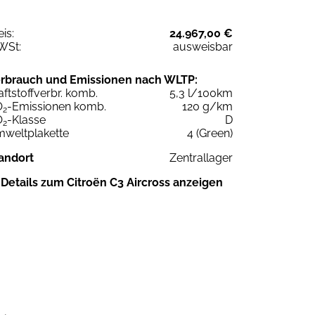
eis:
24.967,00 €
WSt:
ausweisbar
rbrauch und Emissionen nach WLTP:
aftstoffverbr. komb.
5,3 l/100km
O
-Emissionen komb.
120 g/km
2
O
-Klasse
D
2
weltplakette
4 (Green)
andort
Zentrallager
Details zum Citroën C3 Aircross anzeigen