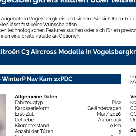
s Angebote in Vogelsbergkreis und sichern Sie sich Ihren Tr
len lässt fast keine Wünsche offen.
en technologischen Features suchen oder sich für ein preiswe
hnen eine breite Palette an Optionen.
troën C3 Aircross Modelle in Vogelsbergkr
Pr
7S WinterP Nav Kam 2xPDC
M
Allgemeine Daten:
Ve
Fahrzeugtyp
Pkw
Kr
Karosserieform
Geländewagen
C
Erst-Zul.
Mai / 2026
C
Getriebe
Automatik
Um
Kilometerstand
10 km
St
Anzahl der Türen
5