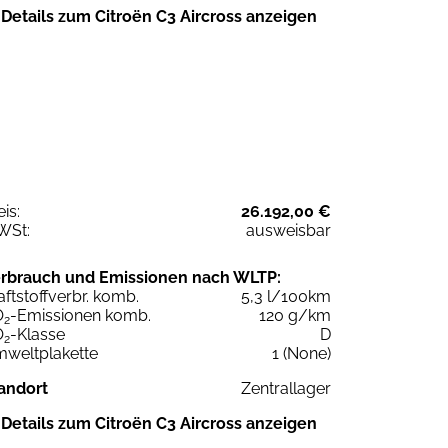
Details zum Citroën C3 Aircross anzeigen
eis:
26.192,00 €
WSt:
ausweisbar
rbrauch und Emissionen nach WLTP:
aftstoffverbr. komb.
5,3 l/100km
O
-Emissionen komb.
120 g/km
2
O
-Klasse
D
2
weltplakette
1 (None)
andort
Zentrallager
Details zum Citroën C3 Aircross anzeigen