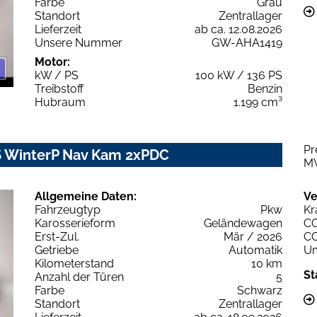
Farbe
Grau
Standort
Zentrallager
Lieferzeit
ab ca. 12.08.2026
Unsere Nummer
GW-AHA1419
Motor:
kW / PS
100 kW / 136 PS
Treibstoff
Benzin
Hubraum
1.199 cm³
Pr
7S WinterP Nav Kam 2xPDC
M
Allgemeine Daten:
Ve
Fahrzeugtyp
Pkw
Kr
Karosserieform
Geländewagen
C
Erst-Zul.
Mär / 2026
C
Getriebe
Automatik
Um
Kilometerstand
10 km
St
Anzahl der Türen
5
Farbe
Schwarz
Standort
Zentrallager