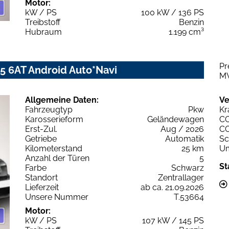
Motor:
kW / PS
100 kW / 136 PS
Treibstoff
Benzin
Hubraum
1.199 cm³
Pr
45 6AT Android Auto*Navi
M
Allgemeine Daten:
Ve
Fahrzeugtyp
Pkw
Kr
Karosserieform
Geländewagen
C
Erst-Zul.
Aug / 2026
C
Getriebe
Automatik
Sc
Kilometerstand
25 km
Um
Anzahl der Türen
5
St
Farbe
Schwarz
Standort
Zentrallager
Lieferzeit
ab ca. 21.09.2026
Unsere Nummer
T.53664
Motor:
kW / PS
107 kW / 145 PS