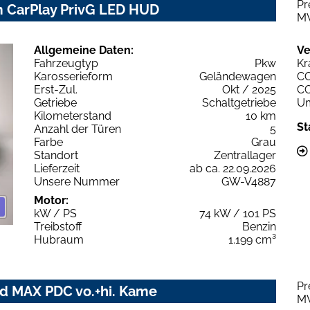
Pr
m CarPlay PrivG LED HUD
M
Allgemeine Daten:
Ve
Fahrzeugtyp
Pkw
Kr
Karosserieform
Geländewagen
C
Erst-Zul.
Okt / 2025
C
Getriebe
Schaltgetriebe
Um
Kilometerstand
10 km
St
Anzahl der Türen
5
Farbe
Grau
Standort
Zentrallager
Lieferzeit
ab ca. 22.09.2026
Unsere Nummer
GW-V4887
Motor:
kW / PS
74 kW / 101 PS
Treibstoff
Benzin
Hubraum
1.199 cm³
Pr
id MAX PDC vo.+hi. Kame
M