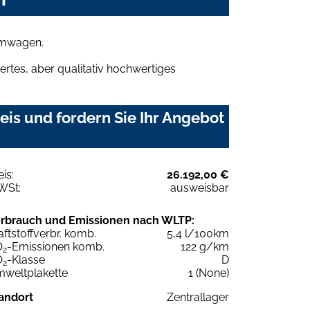
aumwagen.
rtes, aber qualitativ hochwertiges
eis und fordern Sie Ihr Angebot
eis:
26.192,00 €
WSt:
ausweisbar
rbrauch und Emissionen nach WLTP:
aftstoffverbr. komb.
5,4 l/100km
O
-Emissionen komb.
122 g/km
2
O
-Klasse
D
2
weltplakette
1 (None)
andort
Zentrallager