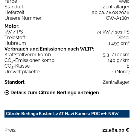
Farbe
Weiß
Standort
Zentrallager
Lieferzeit
ab ca. 28.08.2026
Unsere Nummer
GW-A1883
Motor:
kW / PS
74 kW / 101 PS
Treibstoff
Diesel
Hubraum
1.499 cm³
Verbrauch und Emissionen nach WLTP:
Kraftstoffverbr. komb.
5,3 l/100km
CO
-Emissionen komb.
140 g/km
2
CO
-Klasse
E
2
Umweltplakette
1 (None)
Standort
Zentrallager
Details zum Citroën Berlingo anzeigen
Citroën Berlingo Kasten L2 AT Navi Kamera PDC v+h NSW
Preis:
22.589,00 €