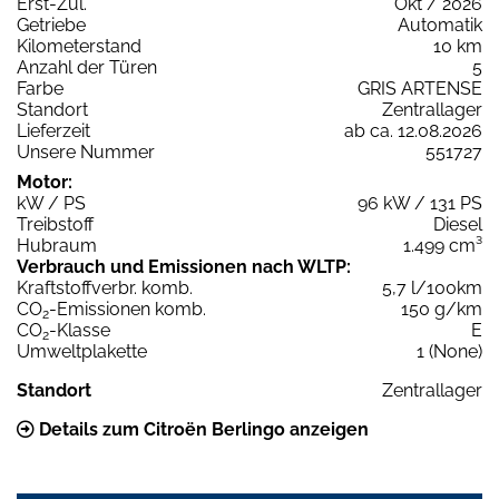
Erst-Zul.
Okt / 2026
Getriebe
Automatik
Kilometerstand
10 km
Anzahl der Türen
5
Farbe
GRIS ARTENSE
Standort
Zentrallager
Lieferzeit
ab ca. 12.08.2026
Unsere Nummer
551727
Motor:
kW / PS
96 kW / 131 PS
Treibstoff
Diesel
Hubraum
1.499 cm³
Verbrauch und Emissionen nach WLTP:
Kraftstoffverbr. komb.
5,7 l/100km
CO
-Emissionen komb.
150 g/km
2
CO
-Klasse
E
2
Umweltplakette
1 (None)
Standort
Zentrallager
Details zum Citroën Berlingo anzeigen