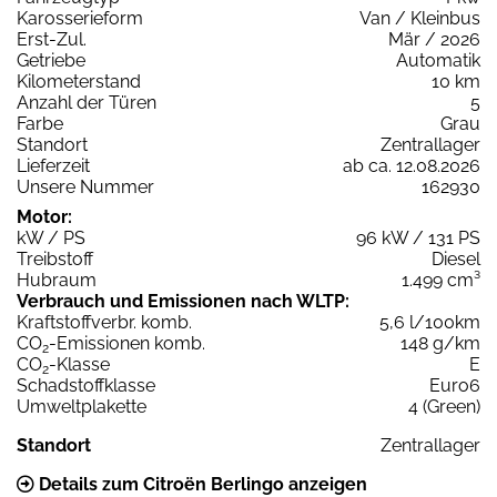
Karosserieform
Van / Kleinbus
Erst-Zul.
Mär / 2026
Getriebe
Automatik
Kilometerstand
10 km
Anzahl der Türen
5
Farbe
Grau
Standort
Zentrallager
Lieferzeit
ab ca. 12.08.2026
Unsere Nummer
162930
Motor:
kW / PS
96 kW / 131 PS
Treibstoff
Diesel
Hubraum
1.499 cm³
Verbrauch und Emissionen nach WLTP:
Kraftstoffverbr. komb.
5,6 l/100km
CO
-Emissionen komb.
148 g/km
2
CO
-Klasse
E
2
Schadstoffklasse
Euro6
Umweltplakette
4 (Green)
Standort
Zentrallager
Details zum Citroën Berlingo anzeigen