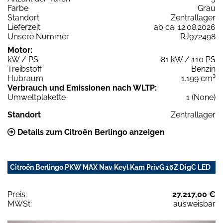
Farbe
Grau
Standort
Zentrallager
Lieferzeit
ab ca. 12.08.2026
Unsere Nummer
RJ972498
Motor:
kW / PS
81 kW / 110 PS
Treibstoff
Benzin
Hubraum
1.199 cm³
Verbrauch und Emissionen nach WLTP:
Umweltplakette
1 (None)
Standort
Zentrallager
Details zum Citroën Berlingo anzeigen
Citroën Berlingo PKW MAX Nav Keyl Kam PrivG 16Z DigC LED
Preis:
27.217,00 €
MWSt:
ausweisbar