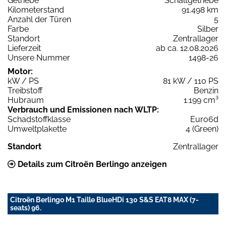
Getriebe
Schaltgetriebe
Kilometerstand
91.498 km
Anzahl der Türen
5
Farbe
Silber
Standort
Zentrallager
Lieferzeit
ab ca. 12.08.2026
Unsere Nummer
1498-26
Motor:
kW / PS
81 kW / 110 PS
Treibstoff
Benzin
Hubraum
1.199 cm³
Verbrauch und Emissionen nach WLTP:
Schadstoffklasse
Euro6d
Umweltplakette
4 (Green)
Standort
Zentrallager
Details zum Citroën Berlingo anzeigen
Citroën Berlingo M1 Taille BlueHDi 130 S&S EAT8 MAX (7-
seats) 96.