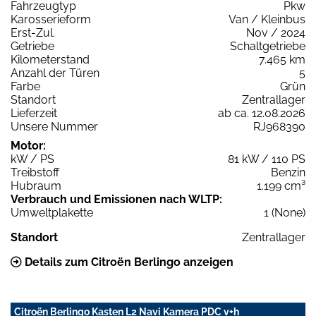
Fahrzeugtyp
Pkw
Karosserieform
Van / Kleinbus
Erst-Zul.
Nov / 2024
Getriebe
Schaltgetriebe
Kilometerstand
7.465 km
Anzahl der Türen
5
Farbe
Grün
Standort
Zentrallager
Lieferzeit
ab ca. 12.08.2026
Unsere Nummer
RJ968390
Motor:
kW / PS
81 kW / 110 PS
Treibstoff
Benzin
Hubraum
1.199 cm³
Verbrauch und Emissionen nach WLTP:
Umweltplakette
1 (None)
Standort
Zentrallager
Details zum Citroën Berlingo anzeigen
Citroën Berlingo Kasten L2 Navi Kamera PDC v+h