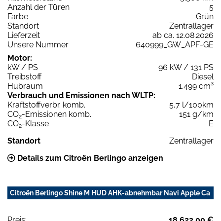
Anzahl der Türen
5
Farbe
Grün
Standort
Zentrallager
Lieferzeit
ab ca. 12.08.2026
Unsere Nummer
640999_GW_APF-GE
Motor:
kW / PS
96 kW / 131 PS
Treibstoff
Diesel
Hubraum
1.499 cm³
Verbrauch und Emissionen nach WLTP:
Kraftstoffverbr. komb.
5,7 l/100km
CO
-Emissionen komb.
151 g/km
2
CO
-Klasse
E
2
Standort
Zentrallager
Details zum Citroën Berlingo anzeigen
Citroën Berlingo Shine M HUD AHK-abnehmbar Navi Apple Ca
Preis:
18.622,00 €