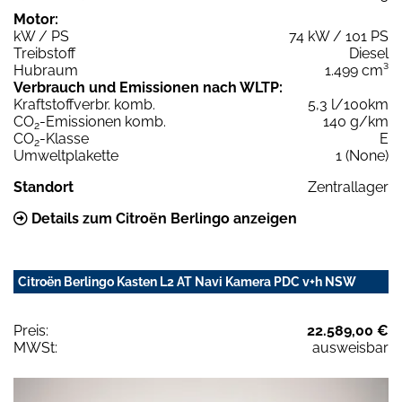
Motor:
kW / PS
74 kW / 101 PS
Treibstoff
Diesel
Hubraum
1.499 cm³
Verbrauch und Emissionen nach WLTP:
Kraftstoffverbr. komb.
5,3 l/100km
CO
-Emissionen komb.
140 g/km
2
CO
-Klasse
E
2
Umweltplakette
1 (None)
Standort
Zentrallager
Details zum Citroën Berlingo anzeigen
Citroën Berlingo Kasten L2 AT Navi Kamera PDC v+h NSW
Preis:
22.589,00 €
MWSt:
ausweisbar