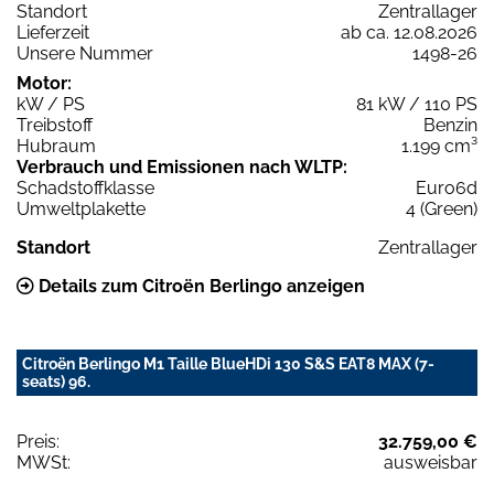
Standort
Zentrallager
Lieferzeit
ab ca. 12.08.2026
Unsere Nummer
1498-26
Motor:
kW / PS
81 kW / 110 PS
Treibstoff
Benzin
Hubraum
1.199 cm³
Verbrauch und Emissionen nach WLTP:
Schadstoffklasse
Euro6d
Umweltplakette
4 (Green)
Standort
Zentrallager
Details zum Citroën Berlingo anzeigen
Citroën Berlingo M1 Taille BlueHDi 130 S&S EAT8 MAX (7-
seats) 96.
Preis:
32.759,00 €
MWSt:
ausweisbar