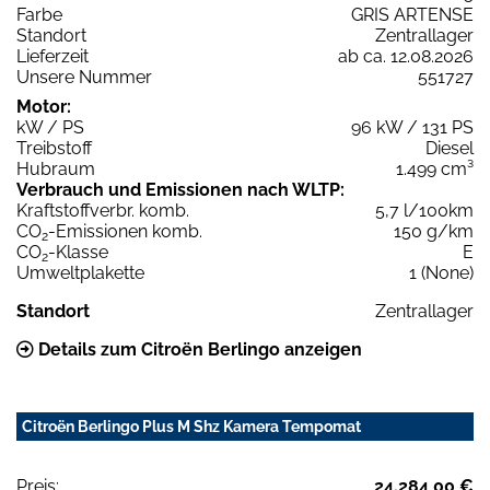
Farbe
GRIS ARTENSE
Standort
Zentrallager
Lieferzeit
ab ca. 12.08.2026
Unsere Nummer
551727
Motor:
kW / PS
96 kW / 131 PS
Treibstoff
Diesel
Hubraum
1.499 cm³
Verbrauch und Emissionen nach WLTP:
Kraftstoffverbr. komb.
5,7 l/100km
CO
-Emissionen komb.
150 g/km
2
CO
-Klasse
E
2
Umweltplakette
1 (None)
Standort
Zentrallager
Details zum Citroën Berlingo anzeigen
Citroën Berlingo Plus M Shz Kamera Tempomat
Preis:
24.284,00 €