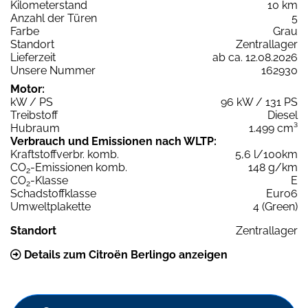
Kilometerstand
10 km
Anzahl der Türen
5
Farbe
Grau
Standort
Zentrallager
Lieferzeit
ab ca. 12.08.2026
Unsere Nummer
162930
Motor:
kW / PS
96 kW / 131 PS
Treibstoff
Diesel
Hubraum
1.499 cm³
Verbrauch und Emissionen nach WLTP:
Kraftstoffverbr. komb.
5,6 l/100km
CO
-Emissionen komb.
148 g/km
2
CO
-Klasse
E
2
Schadstoffklasse
Euro6
Umweltplakette
4 (Green)
Standort
Zentrallager
Details zum Citroën Berlingo anzeigen