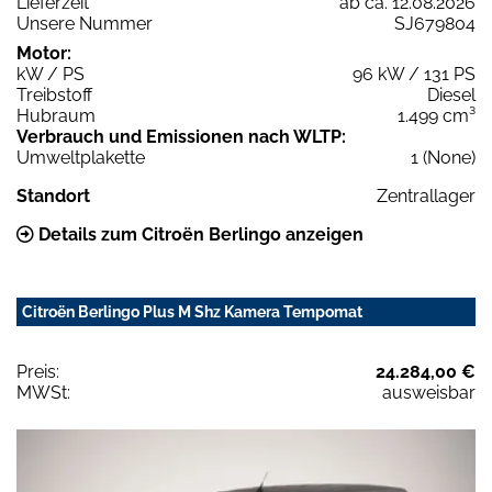
Lieferzeit
ab ca. 12.08.2026
Unsere Nummer
SJ679804
Motor:
kW / PS
96 kW / 131 PS
Treibstoff
Diesel
Hubraum
1.499 cm³
Verbrauch und Emissionen nach WLTP:
Umweltplakette
1 (None)
Standort
Zentrallager
Details zum Citroën Berlingo anzeigen
Citroën Berlingo Plus M Shz Kamera Tempomat
Preis:
24.284,00 €
MWSt:
ausweisbar