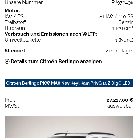
Unsere Nummer
RJ972498
Motor:
kW / PS
81 kW / 110 PS
Treibstoff
Benzin
Hubraum
1.199 cm³
Verbrauch und Emissionen nach WLTP:
Umweltplakette
1 (None)
Standort
Zentrallager
Details zum Citroën Berlingo anzeigen
Citroën Berlingo PKW MAX Nav Keyl Kam PrivG 16Z DigC LED
Preis:
27.217,00 €
MWSt:
ausweisbar