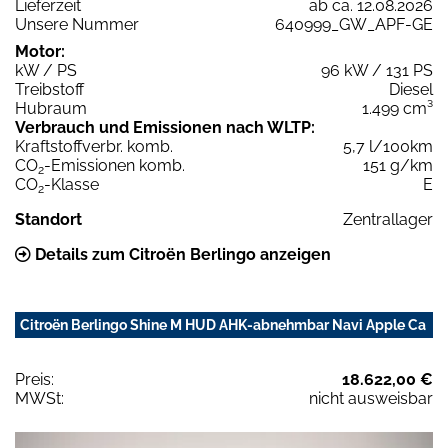
Lieferzeit
ab ca. 12.08.2026
Unsere Nummer
640999_GW_APF-GE
Motor:
kW / PS
96 kW / 131 PS
Treibstoff
Diesel
Hubraum
1.499 cm³
Verbrauch und Emissionen nach WLTP:
Kraftstoffverbr. komb.
5,7 l/100km
CO
-Emissionen komb.
151 g/km
2
CO
-Klasse
E
2
Standort
Zentrallager
Details zum Citroën Berlingo anzeigen
Citroën Berlingo Shine M HUD AHK-abnehmbar Navi Apple Ca
Preis:
18.622,00 €
MWSt:
nicht ausweisbar