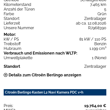
Kilometerstand
7.465 km
Anzahl der Türen
5
Farbe
Grün
Standort
Zentrallager
Lieferzeit
ab ca. 12.08.2026
Unsere Nummer
RJ968390
Motor:
kW / PS
81 kW / 110 PS
Treibstoff
Benzin
Hubraum
1.199 cm³
Verbrauch und Emissionen nach WLTP:
Umweltplakette
1 (None)
Standort
Zentrallager
Details zum Citroën Berlingo anzeigen
Citroën Berlingo Kasten L2 Navi Kamera PDC v+h
Preis:
19.764,00 €