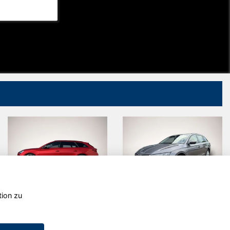
tion zu
Cupra Leon
Skoda
Octavia