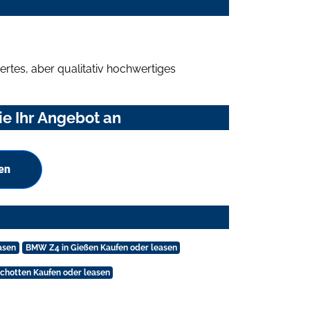
rtes, aber qualitativ hochwertiges
e Ihr Angebot an
en
asen
BMW Z4 in Gießen Kaufen oder leasen
chotten Kaufen oder leasen