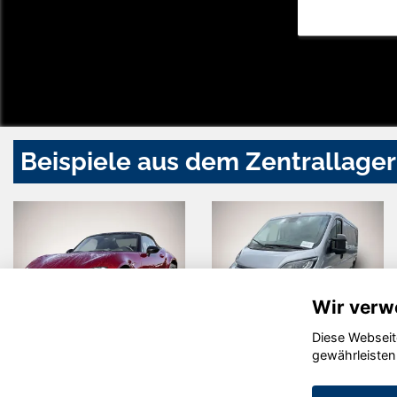
Beispiele aus dem Zentrallager
Wir verw
Diese Webseit
Mazda MX-5
Fiat Ducato
gewährleisten