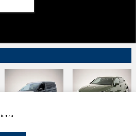
tion zu
Volkswagen
Audi A3
Caddy