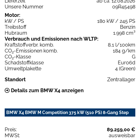
Lieferzeit
ab ca. 12.08.2026
Unsere Nummer
09R45498
Motor:
kW / PS
180 kW / 245 PS
Treibstoff
Benzin
Hubraum
1.998 cm³
Verbrauch und Emissionen nach WLTP:
Kraftstoffverbr. komb.
8,1 l/100km
CO
-Emissionen komb.
184 g/km
2
CO
-Klasse
G
2
Schadstoffklasse
Euro6d
Umweltplakette
4 (Green)
Standort
Zentrallager
Details zum BMW X4 anzeigen
BMW X4 BMW M Competition 375 kW (510 PS) 8-Gang Step
Preis:
89.259,00 €
MWSt:
ausweisbar