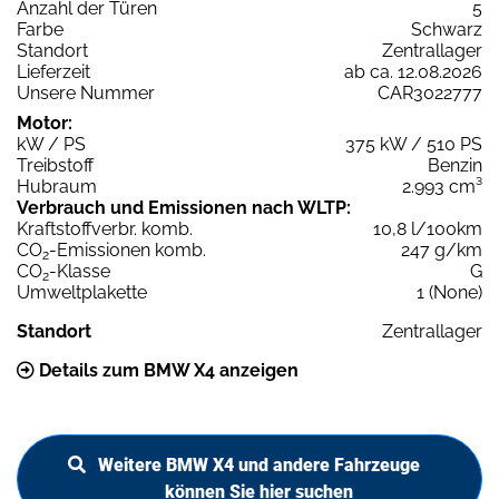
Anzahl der Türen
5
Farbe
Schwarz
Standort
Zentrallager
Lieferzeit
ab ca. 12.08.2026
Unsere Nummer
CAR3022777
Motor:
kW / PS
375 kW / 510 PS
Treibstoff
Benzin
Hubraum
2.993 cm³
Verbrauch und Emissionen nach WLTP:
Kraftstoffverbr. komb.
10,8 l/100km
CO
-Emissionen komb.
247 g/km
2
CO
-Klasse
G
2
Umweltplakette
1 (None)
Standort
Zentrallager
Details zum BMW X4 anzeigen
Weitere BMW X4 und andere Fahrzeuge
können Sie hier suchen