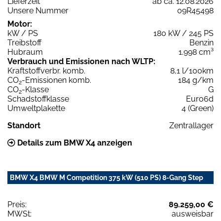
Lieferzeit
ab ca. 12.08.2026
Unsere Nummer
09R45498
Motor:
kW / PS
180 kW / 245 PS
Treibstoff
Benzin
Hubraum
1.998 cm³
Verbrauch und Emissionen nach WLTP:
Kraftstoffverbr. komb.
8,1 l/100km
CO
-Emissionen komb.
184 g/km
2
CO
-Klasse
G
2
Schadstoffklasse
Euro6d
Umweltplakette
4 (Green)
Standort
Zentrallager
Details zum BMW X4 anzeigen
BMW X4 BMW M Competition 375 kW (510 PS) 8-Gang Step
Preis:
89.259,00 €
MWSt:
ausweisbar