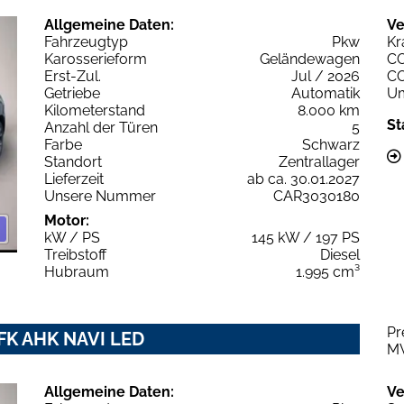
Allgemeine Daten:
Ve
Fahrzeugtyp
Pkw
Kr
Karosserieform
Geländewagen
C
Erst-Zul.
Jul / 2026
C
Getriebe
Automatik
Um
Kilometerstand
8.000 km
St
Anzahl der Türen
5
Farbe
Schwarz
Standort
Zentrallager
Lieferzeit
ab ca. 30.01.2027
Unsere Nummer
CAR3030180
Motor:
kW / PS
145 kW / 197 PS
Treibstoff
Diesel
Hubraum
1.995 cm³
Pr
RFK AHK NAVI LED
M
Allgemeine Daten:
Ve