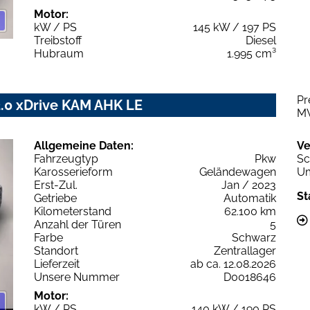
Motor:
kW / PS
145 kW / 197 PS
Treibstoff
Diesel
Hubraum
1.995 cm³
Pr
2.0 xDrive KAM AHK LE
M
Allgemeine Daten:
Ve
Fahrzeugtyp
Pkw
Sc
Karosserieform
Geländewagen
Um
Erst-Zul.
Jan / 2023
St
Getriebe
Automatik
Kilometerstand
62.100 km
Anzahl der Türen
5
Farbe
Schwarz
Standort
Zentrallager
Lieferzeit
ab ca. 12.08.2026
Unsere Nummer
D0018646
Motor:
kW / PS
140 kW / 190 PS