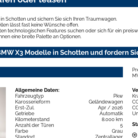
n Schotten und sichern Sie sich Ihren Traumwagen.
len lässt fast keine Wünsche offen.
en technologischen Features suchen oder sich für ein preiswe
hnen eine breite Palette an Optionen.
MW X3 Modelle in Schotten und fordern Sie
Pr
M
Allgemeine Daten:
Ve
Fahrzeugtyp
Pkw
Kr
Karosserieform
Geländewagen
C
Erst-Zul.
Apr / 2026
C
Getriebe
Automatik
Um
Kilometerstand
8.000 km
St
Anzahl der Türen
5
Farbe
Grau
Standort
Zentrallager