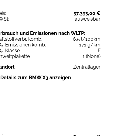
eis:
57.393,00 €
WSt:
ausweisbar
rbrauch und Emissionen nach WLTP:
aftstoffverbr. komb.
6,5 l/100km
O
-Emissionen komb.
171 g/km
2
O
-Klasse
F
2
weltplakette
1 (None)
andort
Zentrallager
Details zum BMW X3 anzeigen