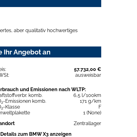
rtes, aber qualitativ hochwertiges
 Ihr Angebot an
eis:
57.732,00 €
WSt:
ausweisbar
rbrauch und Emissionen nach WLTP:
aftstoffverbr. komb.
6,5 l/100km
O
-Emissionen komb.
171 g/km
2
O
-Klasse
F
2
weltplakette
1 (None)
andort
Zentrallager
Details zum BMW X3 anzeigen