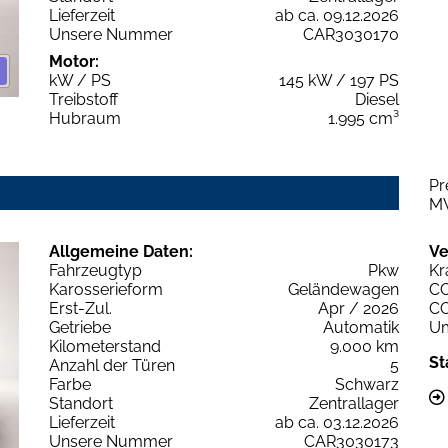
Lieferzeit
ab ca. 09.12.2026
Unsere Nummer
CAR3030170
Motor:
kW / PS
145 kW / 197 PS
Treibstoff
Diesel
Hubraum
1.995 cm³
Pr
M
Allgemeine Daten:
Ve
Fahrzeugtyp
Pkw
Kr
Karosserieform
Geländewagen
C
Erst-Zul.
Apr / 2026
C
Getriebe
Automatik
Um
Kilometerstand
9.000 km
St
Anzahl der Türen
5
Farbe
Schwarz
Standort
Zentrallager
Lieferzeit
ab ca. 03.12.2026
Unsere Nummer
CAR3030173