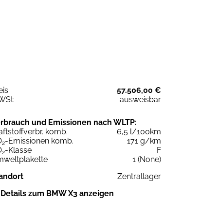
eis:
57.506,00 €
WSt:
ausweisbar
rbrauch und Emissionen nach WLTP:
aftstoffverbr. komb.
6,5 l/100km
O
-Emissionen komb.
171 g/km
2
O
-Klasse
F
2
weltplakette
1 (None)
andort
Zentrallager
Details zum BMW X3 anzeigen