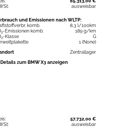
eis:
85.313,00 €
WSt:
ausweisbar
rbrauch und Emissionen nach WLTP:
aftstoffverbr. komb.
8,3 l/100km
O
-Emissionen komb.
189 g/km
2
O
-Klasse
G
2
weltplakette
1 (None)
andort
Zentrallager
Details zum BMW X3 anzeigen
eis:
57.732,00 €
WSt:
ausweisbar