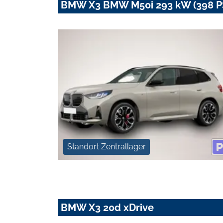
BMW X3 BMW M50i 293 kW (398 PS
Standort Zentrallager
BMW X3 20d xDrive