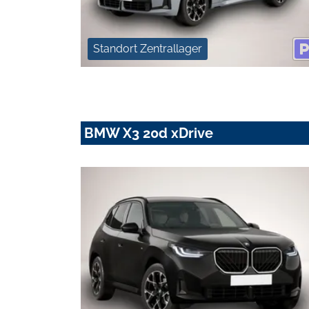
Standort Zentrallager
BMW X3 20d xDrive