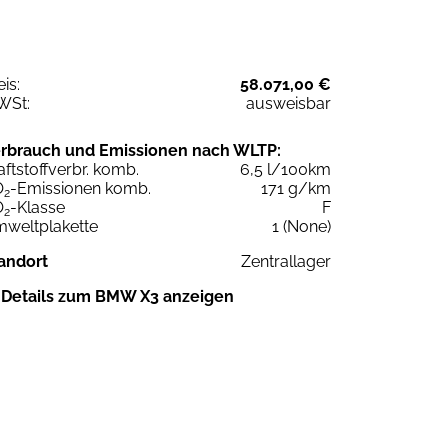
eis:
58.071,00 €
WSt:
ausweisbar
rbrauch und Emissionen nach WLTP:
aftstoffverbr. komb.
6,5 l/100km
O
-Emissionen komb.
171 g/km
2
O
-Klasse
F
2
weltplakette
1 (None)
andort
Zentrallager
Details zum BMW X3 anzeigen