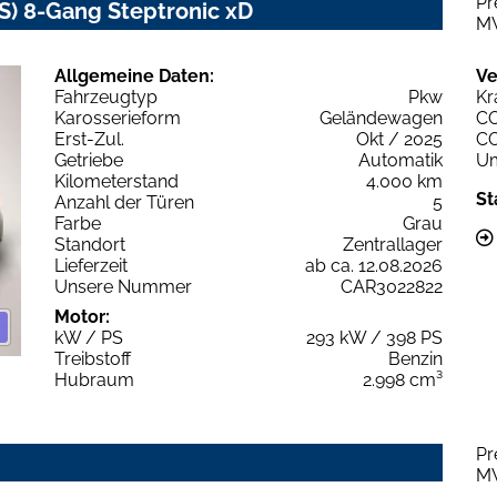
Pr
) 8-Gang Steptronic xD
M
Allgemeine Daten:
Ve
Fahrzeugtyp
Pkw
Kr
Karosserieform
Geländewagen
C
Erst-Zul.
Okt / 2025
C
Getriebe
Automatik
Um
Kilometerstand
4.000 km
St
Anzahl der Türen
5
Farbe
Grau
Standort
Zentrallager
Lieferzeit
ab ca. 12.08.2026
Unsere Nummer
CAR3022822
Motor:
kW / PS
293 kW / 398 PS
Treibstoff
Benzin
Hubraum
2.998 cm³
Pr
M