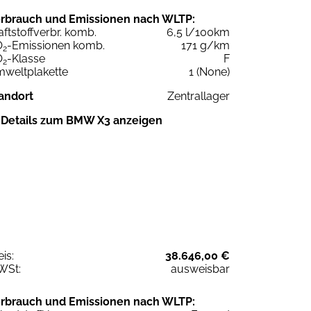
rbrauch und Emissionen nach WLTP:
aftstoffverbr. komb.
6,5 l/100km
O
-Emissionen komb.
171 g/km
2
O
-Klasse
F
2
weltplakette
1 (None)
andort
Zentrallager
Details zum BMW X3 anzeigen
eis:
38.646,00 €
WSt:
ausweisbar
rbrauch und Emissionen nach WLTP: