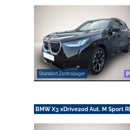
Standort Zentrallager
BMW X3 xDrive20d Aut. M Sport 