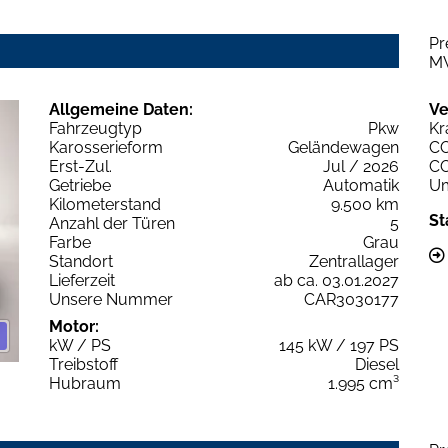
Pr
M
Allgemeine Daten:
Ve
Fahrzeugtyp
Pkw
Kr
Karosserieform
Geländewagen
C
Erst-Zul.
Jul / 2026
C
Getriebe
Automatik
Um
Kilometerstand
9.500 km
St
Anzahl der Türen
5
Farbe
Grau
Standort
Zentrallager
Lieferzeit
ab ca. 03.01.2027
Unsere Nummer
CAR3030177
Motor:
kW / PS
145 kW / 197 PS
Treibstoff
Diesel
Hubraum
1.995 cm³