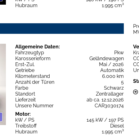
Hubraum
1.995 cm³
Pr
M
Allgemeine Daten:
Ve
Fahrzeugtyp
Pkw
Kr
Karosserieform
Geländewagen
C
Erst-Zul.
Mai / 2026
C
Getriebe
Automatik
Um
Kilometerstand
6.000 km
St
Anzahl der Türen
5
Farbe
Schwarz
Standort
Zentrallager
Lieferzeit
ab ca. 12.12.2026
Unsere Nummer
CAR3030174
Motor:
kW / PS
145 kW / 197 PS
Treibstoff
Diesel
Hubraum
1.995 cm³