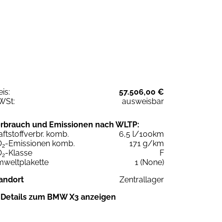
eis:
57.506,00 €
WSt:
ausweisbar
rbrauch und Emissionen nach WLTP:
aftstoffverbr. komb.
6,5 l/100km
O
-Emissionen komb.
171 g/km
2
O
-Klasse
F
2
weltplakette
1 (None)
andort
Zentrallager
Details zum BMW X3 anzeigen