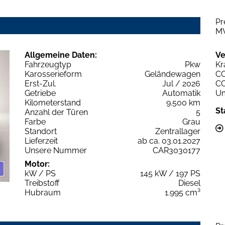
Pr
M
Allgemeine Daten:
Ve
Fahrzeugtyp
Pkw
Kr
Karosserieform
Geländewagen
C
Erst-Zul.
Jul / 2026
C
Getriebe
Automatik
Um
Kilometerstand
9.500 km
St
Anzahl der Türen
5
Farbe
Grau
Standort
Zentrallager
Lieferzeit
ab ca. 03.01.2027
Unsere Nummer
CAR3030177
Motor:
kW / PS
145 kW / 197 PS
Treibstoff
Diesel
Hubraum
1.995 cm³