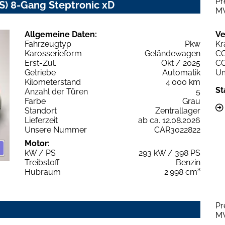
Pr
) 8-Gang Steptronic xD
M
Allgemeine Daten:
Ve
Fahrzeugtyp
Pkw
Kr
Karosserieform
Geländewagen
C
Erst-Zul.
Okt / 2025
C
Getriebe
Automatik
Um
Kilometerstand
4.000 km
St
Anzahl der Türen
5
Farbe
Grau
Standort
Zentrallager
Lieferzeit
ab ca. 12.08.2026
Unsere Nummer
CAR3022822
Motor:
kW / PS
293 kW / 398 PS
Treibstoff
Benzin
Hubraum
2.998 cm³
Pr
M