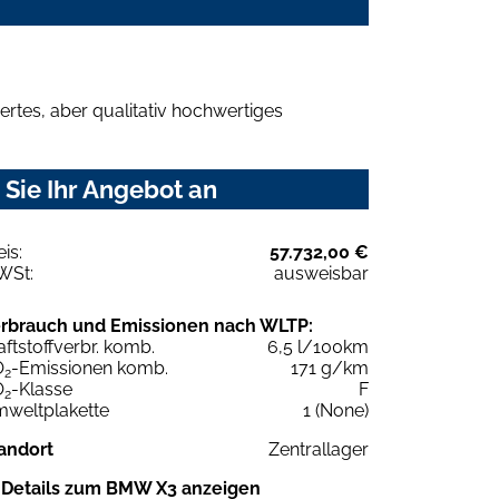
rtes, aber qualitativ hochwertiges
Sie Ihr Angebot an
eis:
57.732,00 €
WSt:
ausweisbar
rbrauch und Emissionen nach WLTP:
aftstoffverbr. komb.
6,5 l/100km
O
-Emissionen komb.
171 g/km
2
O
-Klasse
F
2
weltplakette
1 (None)
andort
Zentrallager
Details zum BMW X3 anzeigen