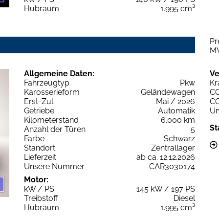
Hubraum
1.995 cm³
Pr
M
Allgemeine Daten:
Ve
Fahrzeugtyp
Pkw
Kr
Karosserieform
Geländewagen
C
Erst-Zul.
Mai / 2026
C
Getriebe
Automatik
Um
Kilometerstand
6.000 km
St
Anzahl der Türen
5
Farbe
Schwarz
Standort
Zentrallager
Lieferzeit
ab ca. 12.12.2026
Unsere Nummer
CAR3030174
Motor:
kW / PS
145 kW / 197 PS
Treibstoff
Diesel
Hubraum
1.995 cm³