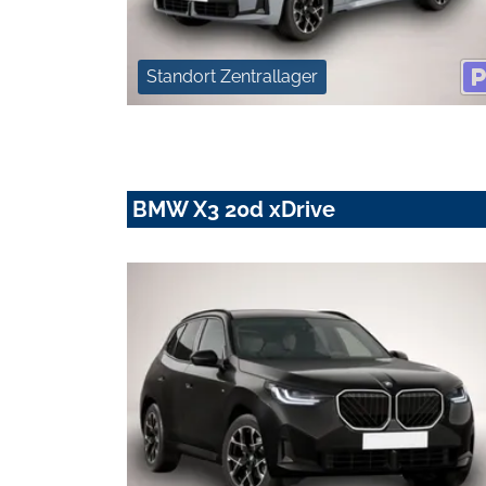
Standort Zentrallager
BMW X3 20d xDrive