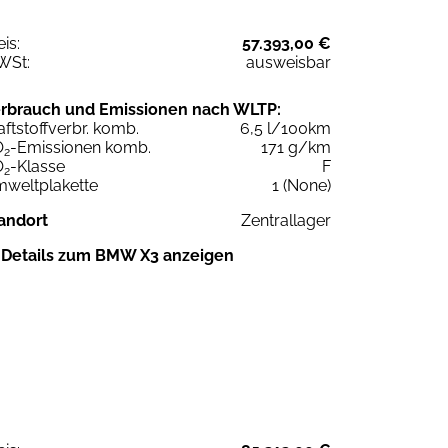
eis:
57.393,00 €
WSt:
ausweisbar
rbrauch und Emissionen nach WLTP:
aftstoffverbr. komb.
6,5 l/100km
O
-Emissionen komb.
171 g/km
2
O
-Klasse
F
2
weltplakette
1 (None)
andort
Zentrallager
Details zum BMW X3 anzeigen