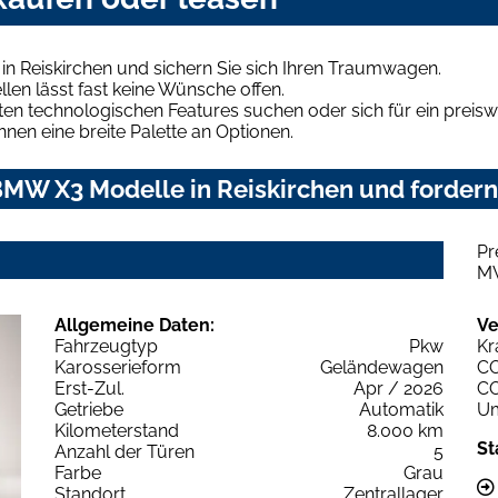
n Reiskirchen und sichern Sie sich Ihren Traumwagen.
len lässt fast keine Wünsche offen.
en technologischen Features suchen oder sich für ein preiswe
hnen eine breite Palette an Optionen.
MW X3 Modelle in Reiskirchen und fordern 
Pr
M
Allgemeine Daten:
Ve
Fahrzeugtyp
Pkw
Kr
Karosserieform
Geländewagen
C
Erst-Zul.
Apr / 2026
C
Getriebe
Automatik
Um
Kilometerstand
8.000 km
St
Anzahl der Türen
5
Farbe
Grau
Standort
Zentrallager