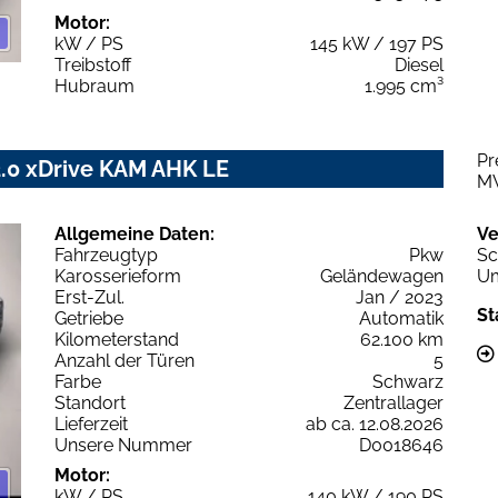
Motor:
kW / PS
145 kW / 197 PS
Treibstoff
Diesel
Hubraum
1.995 cm³
Pr
2.0 xDrive KAM AHK LE
M
Allgemeine Daten:
Ve
Fahrzeugtyp
Pkw
Sc
Karosserieform
Geländewagen
Um
Erst-Zul.
Jan / 2023
St
Getriebe
Automatik
Kilometerstand
62.100 km
Anzahl der Türen
5
Farbe
Schwarz
Standort
Zentrallager
Lieferzeit
ab ca. 12.08.2026
Unsere Nummer
D0018646
Motor:
kW / PS
140 kW / 190 PS