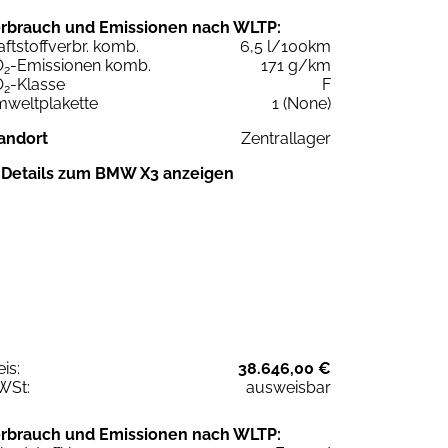
rbrauch und Emissionen nach WLTP:
aftstoffverbr. komb.
6,5 l/100km
O
-Emissionen komb.
171 g/km
2
O
-Klasse
F
2
weltplakette
1 (None)
andort
Zentrallager
Details zum BMW X3 anzeigen
eis:
38.646,00 €
WSt:
ausweisbar
rbrauch und Emissionen nach WLTP: