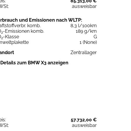
eis:
85.313,00 €
WSt:
ausweisbar
rbrauch und Emissionen nach WLTP:
aftstoffverbr. komb.
8,3 l/100km
O
-Emissionen komb.
189 g/km
2
O
-Klasse
G
2
weltplakette
1 (None)
andort
Zentrallager
Details zum BMW X3 anzeigen
eis:
57.732,00 €
WSt:
ausweisbar