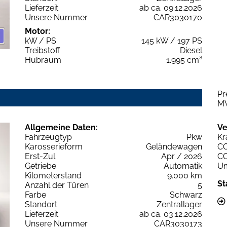
Lieferzeit
ab ca. 09.12.2026
Unsere Nummer
CAR3030170
Motor:
kW / PS
145 kW / 197 PS
Treibstoff
Diesel
Hubraum
1.995 cm³
Pr
M
Allgemeine Daten:
Ve
Fahrzeugtyp
Pkw
Kr
Karosserieform
Geländewagen
C
Erst-Zul.
Apr / 2026
C
Getriebe
Automatik
Um
Kilometerstand
9.000 km
St
Anzahl der Türen
5
Farbe
Schwarz
Standort
Zentrallager
Lieferzeit
ab ca. 03.12.2026
Unsere Nummer
CAR3030173