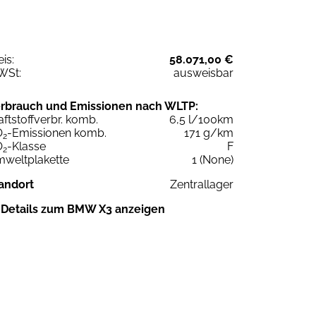
eis:
58.071,00 €
WSt:
ausweisbar
rbrauch und Emissionen nach WLTP:
aftstoffverbr. komb.
6,5 l/100km
O
-Emissionen komb.
171 g/km
2
O
-Klasse
F
2
weltplakette
1 (None)
andort
Zentrallager
Details zum BMW X3 anzeigen