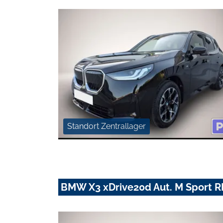
Standort Zentrallager
BMW X3 xDrive20d Aut. M Sport 