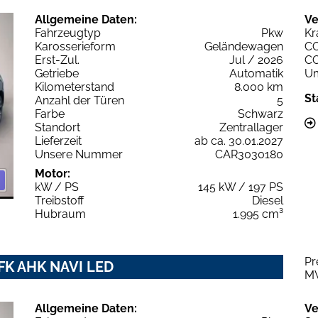
Allgemeine Daten:
Ve
Fahrzeugtyp
Pkw
Kr
Karosserieform
Geländewagen
C
Erst-Zul.
Jul / 2026
C
Getriebe
Automatik
Um
Kilometerstand
8.000 km
St
Anzahl der Türen
5
Farbe
Schwarz
Standort
Zentrallager
Lieferzeit
ab ca. 30.01.2027
Unsere Nummer
CAR3030180
Motor:
kW / PS
145 kW / 197 PS
Treibstoff
Diesel
Hubraum
1.995 cm³
Pr
RFK AHK NAVI LED
M
Allgemeine Daten:
Ve