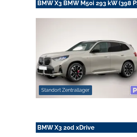
BMW X3 BMW M50i 293 kW (398 PS
Standort Zentrallager
BMW X3 20d xDrive