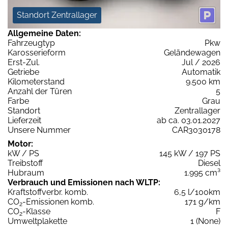
Standort Zentrallager
Allgemeine Daten:
Fahrzeugtyp
Pkw
Karosserieform
Geländewagen
Erst-Zul.
Jul / 2026
Getriebe
Automatik
Kilometerstand
9.500 km
Anzahl der Türen
5
Farbe
Grau
Standort
Zentrallager
Lieferzeit
ab ca. 03.01.2027
Unsere Nummer
CAR3030178
Motor:
kW / PS
145 kW / 197 PS
Treibstoff
Diesel
Hubraum
1.995 cm³
Verbrauch und Emissionen nach WLTP:
Kraftstoffverbr. komb.
6,5 l/100km
CO
-Emissionen komb.
171 g/km
2
CO
-Klasse
F
2
Umweltplakette
1 (None)