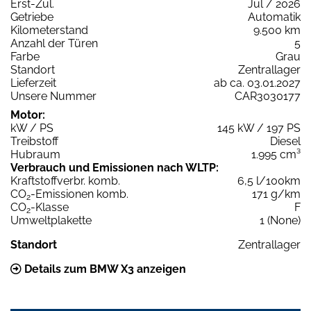
Erst-Zul.
Jul / 2026
Getriebe
Automatik
Kilometerstand
9.500 km
Anzahl der Türen
5
Farbe
Grau
Standort
Zentrallager
Lieferzeit
ab ca. 03.01.2027
Unsere Nummer
CAR3030177
Motor:
kW / PS
145 kW / 197 PS
Treibstoff
Diesel
Hubraum
1.995 cm³
Verbrauch und Emissionen nach WLTP:
Kraftstoffverbr. komb.
6,5 l/100km
CO
-Emissionen komb.
171 g/km
2
CO
-Klasse
F
2
Umweltplakette
1 (None)
Standort
Zentrallager
Details zum BMW X3 anzeigen