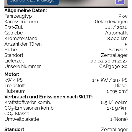
Allgemeine Daten:
Fahrzeugtyp
Pkw
Karosserieform
Geländewagen
Erst-Zul.
Jul / 2026
Getriebe
Automatik
Kilometerstand
8.000 km
Anzahl der Türen
5
Farbe
Schwarz
Standort
Zentrallager
Lieferzeit
ab ca. 30.01.2027
Unsere Nummer
CAR3030180
Motor:
kW / PS
145 kW / 197 PS
Treibstoff
Diesel
Hubraum
1.995 cm³
Verbrauch und Emissionen nach WLTP:
Kraftstoffverbr. komb.
6,5 l/100km
CO
-Emissionen komb.
171 g/km
2
CO
-Klasse
F
2
Umweltplakette
1 (None)
Standort
Zentrallager