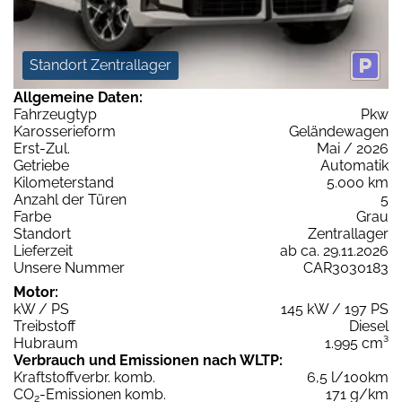
Standort Zentrallager
Allgemeine Daten:
Fahrzeugtyp
Pkw
Karosserieform
Geländewagen
Erst-Zul.
Mai / 2026
Getriebe
Automatik
Kilometerstand
5.000 km
Anzahl der Türen
5
Farbe
Grau
Standort
Zentrallager
Lieferzeit
ab ca. 29.11.2026
Unsere Nummer
CAR3030183
Motor:
kW / PS
145 kW / 197 PS
Treibstoff
Diesel
Hubraum
1.995 cm³
Verbrauch und Emissionen nach WLTP:
Kraftstoffverbr. komb.
6,5 l/100km
CO
-Emissionen komb.
171 g/km
2