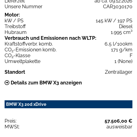
Lieferzeit
ab ca. 09.12.2026
Unsere Nummer
CAR3030170
Motor:
kW / PS
145 kW / 197 PS
Treibstoff
Diesel
Hubraum
1.995 cm³
Verbrauch und Emissionen nach WLTP:
Kraftstoffverbr. komb.
6,5 l/100km
CO
-Emissionen komb.
171 g/km
2
CO
-Klasse
F
2
Umweltplakette
1 (None)
Standort
Zentrallager
Details zum BMW X3 anzeigen
BMW X3 20d xDrive
Preis:
57.506,00 €
MWSt:
ausweisbar