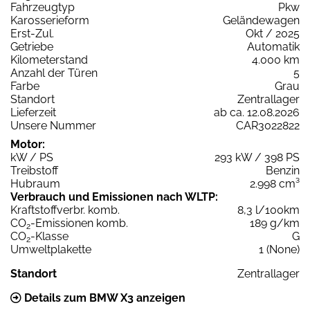
Fahrzeugtyp
Pkw
Karosserieform
Geländewagen
Erst-Zul.
Okt / 2025
Getriebe
Automatik
Kilometerstand
4.000 km
Anzahl der Türen
5
Farbe
Grau
Standort
Zentrallager
Lieferzeit
ab ca. 12.08.2026
Unsere Nummer
CAR3022822
Motor:
kW / PS
293 kW / 398 PS
Treibstoff
Benzin
Hubraum
2.998 cm³
Verbrauch und Emissionen nach WLTP:
Kraftstoffverbr. komb.
8,3 l/100km
CO
-Emissionen komb.
189 g/km
2
CO
-Klasse
G
2
Umweltplakette
1 (None)
Standort
Zentrallager
Details zum BMW X3 anzeigen