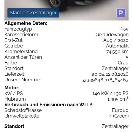
Standort Zentrallager
Allgemeine Daten:
Fahrzeugtyp
Pkw
Karosserieform
Geländewagen
Erst-Zul.
Aug / 2020
Getriebe
Automatik
Kilometerstand
74.550 km
Anzahl der Türen
5
Farbe
Grau
Standort
Zentrallager
Lieferzeit
ab ca. 12.08.2026
Unsere Nummer
53339646-118_69463
Motor:
kW / PS
140 kW / 190 PS
Hubraum
1.995 cm³
Verbrauch und Emissionen nach WLTP:
Schadstoffklasse
Euro6d
Umweltplakette
4 (Green)
Standort
Zentrallager