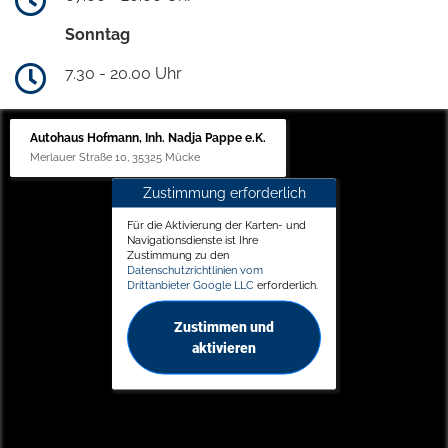
Sonntag
7.30 - 20.00 Uhr
Autohaus Hofmann, Inh. Nadja Pappe e.K.
Merlauer Straße 10, 35325 Mücke
Zustimmung erforderlich
Für die Aktivierung der Karten- und
Navigationsdienste ist Ihre
Zustimmung zu den
Datenschutzrichtlinien vom
Drittanbieter Google LLC
erforderlich.
Zustimmen und
aktivieren