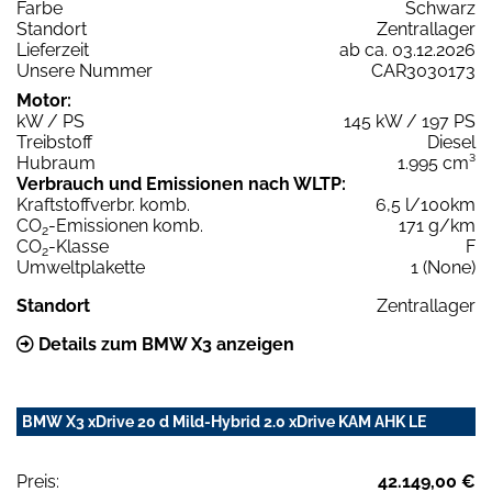
Farbe
Schwarz
Standort
Zentrallager
Lieferzeit
ab ca. 03.12.2026
Unsere Nummer
CAR3030173
Motor:
kW / PS
145 kW / 197 PS
Treibstoff
Diesel
Hubraum
1.995 cm³
Verbrauch und Emissionen nach WLTP:
Kraftstoffverbr. komb.
6,5 l/100km
CO
-Emissionen komb.
171 g/km
2
CO
-Klasse
F
2
Umweltplakette
1 (None)
Standort
Zentrallager
Details zum BMW X3 anzeigen
BMW X3 xDrive 20 d Mild-Hybrid 2.0 xDrive KAM AHK LE
Preis:
42.149,00 €