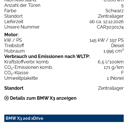
Anzahl der Türen
5
Farbe
Schwarz
Standort
Zentrallager
Lieferzeit
ab ca. 12.12.2026
Unsere Nummer
CAR3030174
Motor:
kW / PS
145 kW / 197 PS
Treibstoff
Diesel
Hubraum
1.995 cm³
Verbrauch und Emissionen nach WLTP:
Kraftstoffverbr. komb.
6,5 l/100km
CO
-Emissionen komb.
171 g/km
2
CO
-Klasse
F
2
Umweltplakette
1 (None)
Standort
Zentrallager
Details zum BMW X3 anzeigen
BMW X3 20d xDrive