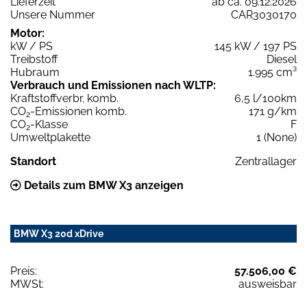
Lieferzeit
ab ca. 09.12.2026
Unsere Nummer
CAR3030170
Motor:
kW / PS
145 kW / 197 PS
Treibstoff
Diesel
Hubraum
1.995 cm³
Verbrauch und Emissionen nach WLTP:
Kraftstoffverbr. komb.
6,5 l/100km
CO
-Emissionen komb.
171 g/km
2
CO
-Klasse
F
2
Umweltplakette
1 (None)
Standort
Zentrallager
Details zum BMW X3 anzeigen
BMW X3 20d xDrive
Preis:
57.506,00 €
MWSt:
ausweisbar