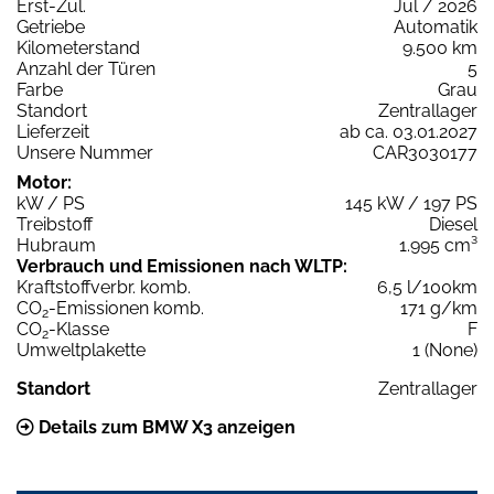
Erst-Zul.
Jul / 2026
Getriebe
Automatik
Kilometerstand
9.500 km
Anzahl der Türen
5
Farbe
Grau
Standort
Zentrallager
Lieferzeit
ab ca. 03.01.2027
Unsere Nummer
CAR3030177
Motor:
kW / PS
145 kW / 197 PS
Treibstoff
Diesel
Hubraum
1.995 cm³
Verbrauch und Emissionen nach WLTP:
Kraftstoffverbr. komb.
6,5 l/100km
CO
-Emissionen komb.
171 g/km
2
CO
-Klasse
F
2
Umweltplakette
1 (None)
Standort
Zentrallager
Details zum BMW X3 anzeigen