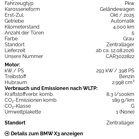
Fahrzeugtyp
Pkw
Karosserieform
Geländewagen
Erst-Zul.
Okt / 2025
Getriebe
Automatik
Kilometerstand
4.000 km
Anzahl der Türen
5
Farbe
Grau
Standort
Zentrallager
Lieferzeit
ab ca. 12.08.2026
Unsere Nummer
CAR3022822
Motor:
kW / PS
293 kW / 398 PS
Treibstoff
Benzin
Hubraum
2.998 cm³
Verbrauch und Emissionen nach WLTP:
Kraftstoffverbr. komb.
8,3 l/100km
CO
-Emissionen komb.
189 g/km
2
CO
-Klasse
G
2
Umweltplakette
1 (None)
Standort
Zentrallager
Details zum BMW X3 anzeigen