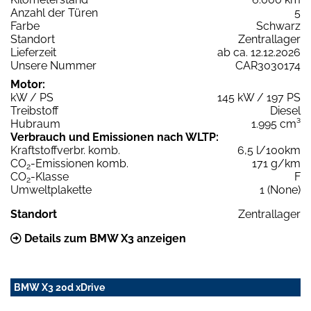
Anzahl der Türen
5
Farbe
Schwarz
Standort
Zentrallager
Lieferzeit
ab ca. 12.12.2026
Unsere Nummer
CAR3030174
Motor:
kW / PS
145 kW / 197 PS
Treibstoff
Diesel
Hubraum
1.995 cm³
Verbrauch und Emissionen nach WLTP:
Kraftstoffverbr. komb.
6,5 l/100km
CO
-Emissionen komb.
171 g/km
2
CO
-Klasse
F
2
Umweltplakette
1 (None)
Standort
Zentrallager
Details zum BMW X3 anzeigen
BMW X3 20d xDrive