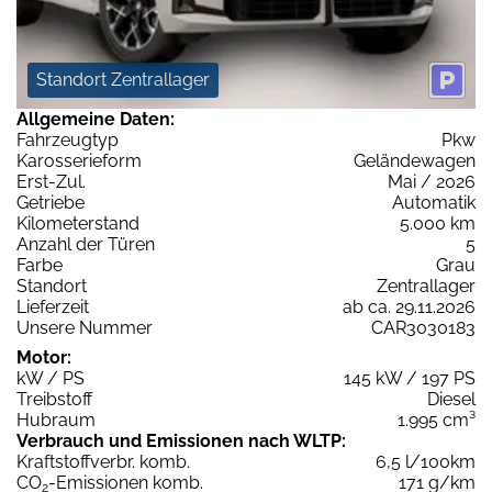
Standort Zentrallager
Allgemeine Daten:
Fahrzeugtyp
Pkw
Karosserieform
Geländewagen
Erst-Zul.
Mai / 2026
Getriebe
Automatik
Kilometerstand
5.000 km
Anzahl der Türen
5
Farbe
Grau
Standort
Zentrallager
Lieferzeit
ab ca. 29.11.2026
Unsere Nummer
CAR3030183
Motor:
kW / PS
145 kW / 197 PS
Treibstoff
Diesel
Hubraum
1.995 cm³
Verbrauch und Emissionen nach WLTP:
Kraftstoffverbr. komb.
6,5 l/100km
CO
-Emissionen komb.
171 g/km
2