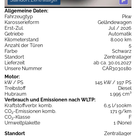
Allgemeine Daten:
Fahrzeugtyp
Pkw
Karosserieform
Geländewagen
Erst-Zul.
Jul / 2026
Getriebe
Automatik
Kilometerstand
8.000 km
Anzahl der Türen
5
Farbe
Schwarz
Standort
Zentrallager
Lieferzeit
ab ca. 30.01.2027
Unsere Nummer
CAR3030180
Motor:
kW / PS
145 kW / 197 PS
Treibstoff
Diesel
Hubraum
1.995 cm³
Verbrauch und Emissionen nach WLTP:
Kraftstoffverbr. komb.
6,5 l/100km
CO
-Emissionen komb.
171 g/km
2
CO
-Klasse
F
2
Umweltplakette
1 (None)
Standort
Zentrallager