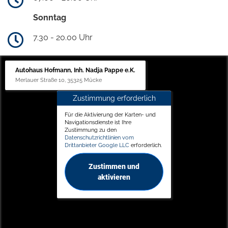
Sonntag
7.30 - 20.00 Uhr
Autohaus Hofmann, Inh. Nadja Pappe e.K.
Merlauer Straße 10, 35325 Mücke
Zustimmung erforderlich
Für die Aktivierung der Karten- und
Navigationsdienste ist Ihre
Zustimmung zu den
Datenschutzrichtlinien vom
Drittanbieter Google LLC
erforderlich.
Zustimmen und
aktivieren