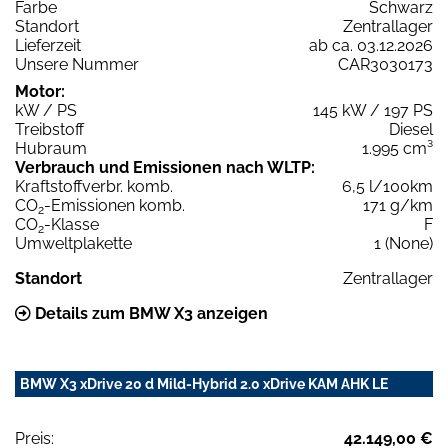
Farbe
Schwarz
Standort
Zentrallager
Lieferzeit
ab ca. 03.12.2026
Unsere Nummer
CAR3030173
Motor:
kW / PS
145 kW / 197 PS
Treibstoff
Diesel
Hubraum
1.995 cm³
Verbrauch und Emissionen nach WLTP:
Kraftstoffverbr. komb.
6,5 l/100km
CO
-Emissionen komb.
171 g/km
2
CO
-Klasse
F
2
Umweltplakette
1 (None)
Standort
Zentrallager
Details zum BMW X3 anzeigen
BMW X3 xDrive 20 d Mild-Hybrid 2.0 xDrive KAM AHK LE
Preis:
42.149,00 €