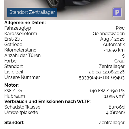
Standort Zentrallager
Allgemeine Daten:
Fahrzeugtyp
Pkw
Karosserieform
Geländewagen
Erst-Zul.
Aug / 2020
Getriebe
Automatik
Kilometerstand
74.550 km
Anzahl der Türen
5
Farbe
Grau
Standort
Zentrallager
Lieferzeit
ab ca. 12.08.2026
Unsere Nummer
53339646-118_69463
Motor:
kW / PS
140 kW / 190 PS
Hubraum
1.995 cm³
Verbrauch und Emissionen nach WLTP:
Schadstoffklasse
Euro6d
Umweltplakette
4 (Green)
Standort
Zentrallager