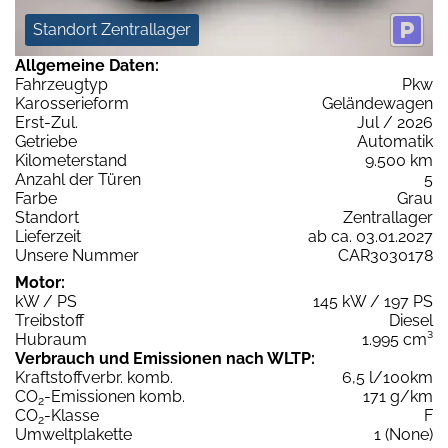
Standort Zentrallager
Allgemeine Daten:
Fahrzeugtyp
Pkw
Karosserieform
Geländewagen
Erst-Zul.
Jul / 2026
Getriebe
Automatik
Kilometerstand
9.500 km
Anzahl der Türen
5
Farbe
Grau
Standort
Zentrallager
Lieferzeit
ab ca. 03.01.2027
Unsere Nummer
CAR3030178
Motor:
kW / PS
145 kW / 197 PS
Treibstoff
Diesel
Hubraum
1.995 cm³
Verbrauch und Emissionen nach WLTP:
Kraftstoffverbr. komb.
6,5 l/100km
CO
-Emissionen komb.
171 g/km
2
CO
-Klasse
F
2
Umweltplakette
1 (None)