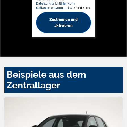
Datenschutzrichtlinien vom
Drittanbieter Google LLC
erforderlich.
Zustimmen und
aktivieren
Beispiele aus dem
Zentrallager