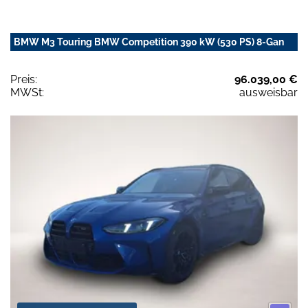
BMW M3 Touring BMW Competition 390 kW (530 PS) 8-Gan
Preis:
96.039,00 €
MWSt:
ausweisbar