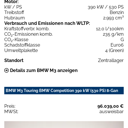
Motor:
kW / PS
390 kW / 530 PS
Treibstoff
Benzin
Hubraum
2.993 cm³
Verbrauch und Emissionen nach WLTP:
Kraftstoffverbr. komb.
12,0 l/100km
CO
-Emissionen komb.
235 g/km
2
CO
-Klasse
G
2
Schadstoffklasse
Euro6
Umweltplakette
4 (Green)
Standort
Zentrallager
Details zum BMW M3 anzeigen
BMW M3 Touring BMW Competition 390 kW (530 PS) 8-Gan
Preis:
96.039,00 €
MWSt:
ausweisbar