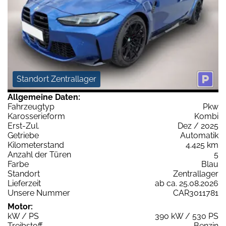
Standort Zentrallager
Allgemeine Daten:
Fahrzeugtyp
Pkw
Karosserieform
Kombi
Erst-Zul.
Dez / 2025
Getriebe
Automatik
Kilometerstand
4.425 km
Anzahl der Türen
5
Farbe
Blau
Standort
Zentrallager
Lieferzeit
ab ca. 25.08.2026
Unsere Nummer
CAR3011781
Motor:
kW / PS
390 kW / 530 PS
Treibstoff
Benzin