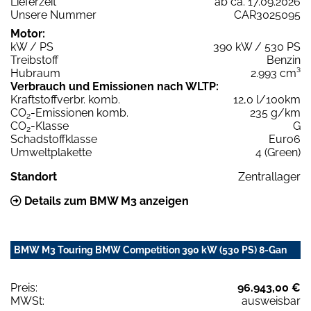
Lieferzeit
ab ca. 17.09.2026
Unsere Nummer
CAR3025095
Motor:
kW / PS
390 kW / 530 PS
Treibstoff
Benzin
Hubraum
2.993 cm³
Verbrauch und Emissionen nach WLTP:
Kraftstoffverbr. komb.
12,0 l/100km
CO
-Emissionen komb.
235 g/km
2
CO
-Klasse
G
2
Schadstoffklasse
Euro6
Umweltplakette
4 (Green)
Standort
Zentrallager
Details zum BMW M3 anzeigen
BMW M3 Touring BMW Competition 390 kW (530 PS) 8-Gan
Preis:
96.943,00 €
MWSt:
ausweisbar