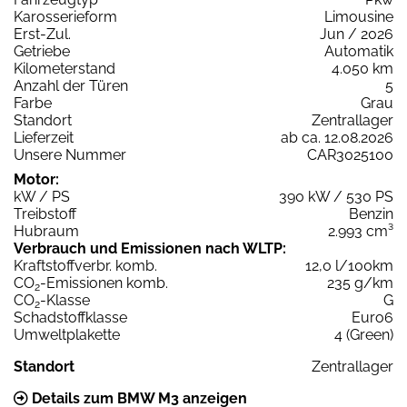
Karosserieform
Limousine
Erst-Zul.
Jun / 2026
Getriebe
Automatik
Kilometerstand
4.050 km
Anzahl der Türen
5
Farbe
Grau
Standort
Zentrallager
Lieferzeit
ab ca. 12.08.2026
Unsere Nummer
CAR3025100
Motor:
kW / PS
390 kW / 530 PS
Treibstoff
Benzin
Hubraum
2.993 cm³
Verbrauch und Emissionen nach WLTP:
Kraftstoffverbr. komb.
12,0 l/100km
CO
-Emissionen komb.
235 g/km
2
CO
-Klasse
G
2
Schadstoffklasse
Euro6
Umweltplakette
4 (Green)
Standort
Zentrallager
Details zum BMW M3 anzeigen