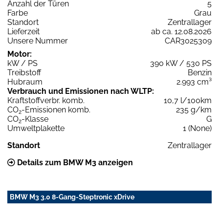
Anzahl der Türen
5
Farbe
Grau
Standort
Zentrallager
Lieferzeit
ab ca. 12.08.2026
Unsere Nummer
CAR3025309
Motor:
kW / PS
390 kW / 530 PS
Treibstoff
Benzin
Hubraum
2.993 cm³
Verbrauch und Emissionen nach WLTP:
Kraftstoffverbr. komb.
10,7 l/100km
CO
-Emissionen komb.
235 g/km
2
CO
-Klasse
G
2
Umweltplakette
1 (None)
Standort
Zentrallager
Details zum BMW M3 anzeigen
BMW M3 3.0 8-Gang-Steptronic xDrive