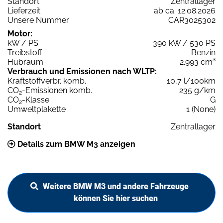
Standort
Zentrallager
Lieferzeit
ab ca. 12.08.2026
Unsere Nummer
CAR3025302
Motor:
kW / PS
390 kW / 530 PS
Treibstoff
Benzin
Hubraum
2.993 cm³
Verbrauch und Emissionen nach WLTP:
Kraftstoffverbr. komb.
10,7 l/100km
CO
-Emissionen komb.
235 g/km
2
CO
-Klasse
G
2
Umweltplakette
1 (None)
Standort
Zentrallager
Details zum BMW M3 anzeigen
Weitere BMW M3 und andere Fahrzeuge
können Sie hier suchen