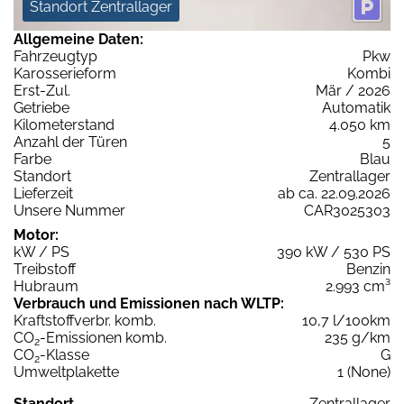
Standort Zentrallager
Allgemeine Daten:
Fahrzeugtyp
Pkw
Karosserieform
Kombi
Erst-Zul.
Mär / 2026
Getriebe
Automatik
Kilometerstand
4.050 km
Anzahl der Türen
5
Farbe
Blau
Standort
Zentrallager
Lieferzeit
ab ca. 22.09.2026
Unsere Nummer
CAR3025303
Motor:
kW / PS
390 kW / 530 PS
Treibstoff
Benzin
Hubraum
2.993 cm³
Verbrauch und Emissionen nach WLTP:
Kraftstoffverbr. komb.
10,7 l/100km
CO
-Emissionen komb.
235 g/km
2
CO
-Klasse
G
2
Umweltplakette
1 (None)
Standort
Zentrallager