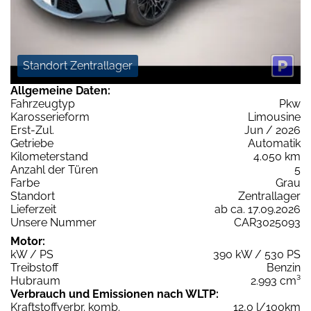
Standort Zentrallager
Allgemeine Daten:
Fahrzeugtyp
Pkw
Karosserieform
Limousine
Erst-Zul.
Jun / 2026
Getriebe
Automatik
Kilometerstand
4.050 km
Anzahl der Türen
5
Farbe
Grau
Standort
Zentrallager
Lieferzeit
ab ca. 17.09.2026
Unsere Nummer
CAR3025093
Motor:
kW / PS
390 kW / 530 PS
Treibstoff
Benzin
Hubraum
2.993 cm³
Verbrauch und Emissionen nach WLTP:
Kraftstoffverbr. komb.
12,0 l/100km