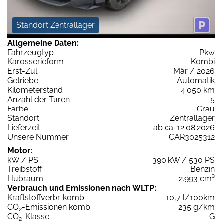
Standort Zentrallager
Allgemeine Daten:
Fahrzeugtyp
Pkw
Karosserieform
Kombi
Erst-Zul.
Mär / 2026
Getriebe
Automatik
Kilometerstand
4.050 km
Anzahl der Türen
5
Farbe
Grau
Standort
Zentrallager
Lieferzeit
ab ca. 12.08.2026
Unsere Nummer
CAR3025312
Motor:
kW / PS
390 kW / 530 PS
Treibstoff
Benzin
Hubraum
2.993 cm³
Verbrauch und Emissionen nach WLTP:
Kraftstoffverbr. komb.
10,7 l/100km
CO
-Emissionen komb.
235 g/km
2
CO
-Klasse
G
2