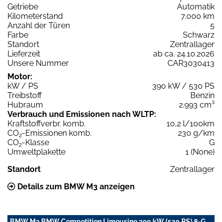
Getriebe
Automatik
Kilometerstand
7.000 km
Anzahl der Türen
5
Farbe
Schwarz
Standort
Zentrallager
Lieferzeit
ab ca. 24.10.2026
Unsere Nummer
CAR3030413
Motor:
kW / PS
390 kW / 530 PS
Treibstoff
Benzin
Hubraum
2.993 cm³
Verbrauch und Emissionen nach WLTP:
Kraftstoffverbr. komb.
10,2 l/100km
CO
-Emissionen komb.
230 g/km
2
CO
-Klasse
G
2
Umweltplakette
1 (None)
Standort
Zentrallager
Details zum BMW M3 anzeigen
BMW M3 BMW Competition Limousine 390 kW (530 PS) 8-G