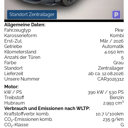
Standort Zentrallager
Allgemeine Daten:
Fahrzeugtyp
Pkw
Karosserieform
Kombi
Erst-Zul.
Mär / 2026
Getriebe
Automatik
Kilometerstand
4.050 km
Anzahl der Türen
5
Farbe
Grau
Standort
Zentrallager
Lieferzeit
ab ca. 12.08.2026
Unsere Nummer
CAR3025312
Motor:
kW / PS
390 kW / 530 PS
Treibstoff
Benzin
Hubraum
2.993 cm³
Verbrauch und Emissionen nach WLTP:
Kraftstoffverbr. komb.
10,7 l/100km
CO
-Emissionen komb.
235 g/km
2
CO
-Klasse
G
2