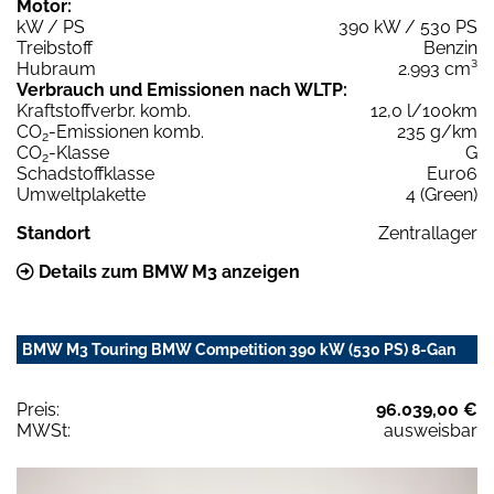
Motor:
kW / PS
390 kW / 530 PS
Treibstoff
Benzin
Hubraum
2.993 cm³
Verbrauch und Emissionen nach WLTP:
Kraftstoffverbr. komb.
12,0 l/100km
CO
-Emissionen komb.
235 g/km
2
CO
-Klasse
G
2
Schadstoffklasse
Euro6
Umweltplakette
4 (Green)
Standort
Zentrallager
Details zum BMW M3 anzeigen
BMW M3 Touring BMW Competition 390 kW (530 PS) 8-Gan
Preis:
96.039,00 €
MWSt:
ausweisbar