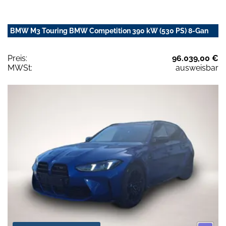
BMW M3 Touring BMW Competition 390 kW (530 PS) 8-Gan
Preis:
96.039,00 €
MWSt:
ausweisbar