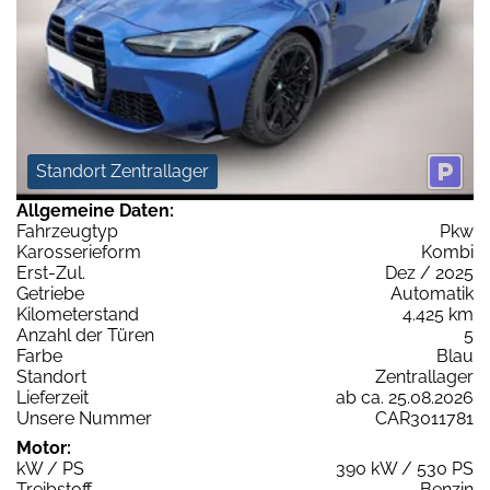
Standort Zentrallager
Allgemeine Daten:
Fahrzeugtyp
Pkw
Karosserieform
Kombi
Erst-Zul.
Dez / 2025
Getriebe
Automatik
Kilometerstand
4.425 km
Anzahl der Türen
5
Farbe
Blau
Standort
Zentrallager
Lieferzeit
ab ca. 25.08.2026
Unsere Nummer
CAR3011781
Motor:
kW / PS
390 kW / 530 PS
Treibstoff
Benzin