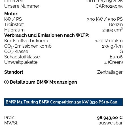
Lieferzeit
ab ca. 17.09.2026
Unsere Nummer
CAR3025095
Motor:
kW / PS
390 kW / 530 PS
Treibstoff
Benzin
Hubraum
2.993 cm³
Verbrauch und Emissionen nach WLTP:
Kraftstoffverbr. komb.
12,0 l/100km
CO
-Emissionen komb.
235 g/km
2
CO
-Klasse
G
2
Schadstoffklasse
Euro6
Umweltplakette
4 (Green)
Standort
Zentrallager
Details zum BMW M3 anzeigen
BMW M3 Touring BMW Competition 390 kW (530 PS) 8-Gan
Preis:
96.943,00 €
MWSt:
ausweisbar