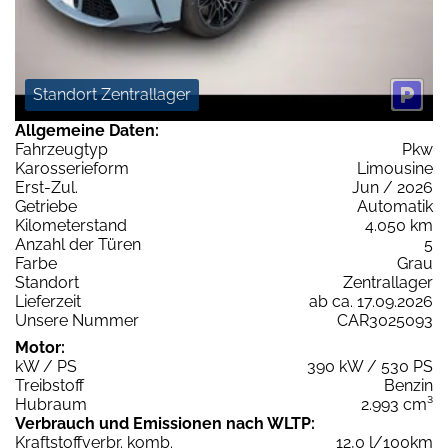
Standort Zentrallager
Allgemeine Daten:
Fahrzeugtyp
Pkw
Karosserieform
Limousine
Erst-Zul.
Jun / 2026
Getriebe
Automatik
Kilometerstand
4.050 km
Anzahl der Türen
5
Farbe
Grau
Standort
Zentrallager
Lieferzeit
ab ca. 17.09.2026
Unsere Nummer
CAR3025093
Motor:
kW / PS
390 kW / 530 PS
Treibstoff
Benzin
Hubraum
2.993 cm³
Verbrauch und Emissionen nach WLTP:
Kraftstoffverbr. komb.
12,0 l/100km