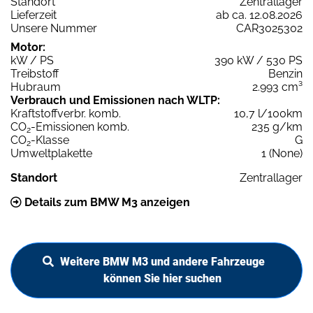
Standort
Zentrallager
Lieferzeit
ab ca. 12.08.2026
Unsere Nummer
CAR3025302
Motor:
kW / PS
390 kW / 530 PS
Treibstoff
Benzin
Hubraum
2.993 cm³
Verbrauch und Emissionen nach WLTP:
Kraftstoffverbr. komb.
10,7 l/100km
CO
-Emissionen komb.
235 g/km
2
CO
-Klasse
G
2
Umweltplakette
1 (None)
Standort
Zentrallager
Details zum BMW M3 anzeigen
Weitere BMW M3 und andere Fahrzeuge
können Sie hier suchen