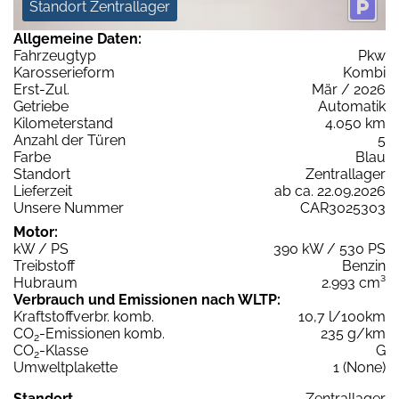
Standort Zentrallager
Allgemeine Daten:
Fahrzeugtyp
Pkw
Karosserieform
Kombi
Erst-Zul.
Mär / 2026
Getriebe
Automatik
Kilometerstand
4.050 km
Anzahl der Türen
5
Farbe
Blau
Standort
Zentrallager
Lieferzeit
ab ca. 22.09.2026
Unsere Nummer
CAR3025303
Motor:
kW / PS
390 kW / 530 PS
Treibstoff
Benzin
Hubraum
2.993 cm³
Verbrauch und Emissionen nach WLTP:
Kraftstoffverbr. komb.
10,7 l/100km
CO
-Emissionen komb.
235 g/km
2
CO
-Klasse
G
2
Umweltplakette
1 (None)
Standort
Zentrallager