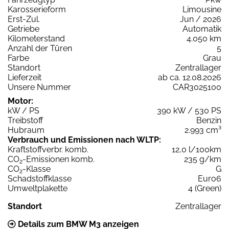
Karosserieform
Limousine
Erst-Zul.
Jun / 2026
Getriebe
Automatik
Kilometerstand
4.050 km
Anzahl der Türen
5
Farbe
Grau
Standort
Zentrallager
Lieferzeit
ab ca. 12.08.2026
Unsere Nummer
CAR3025100
Motor:
kW / PS
390 kW / 530 PS
Treibstoff
Benzin
Hubraum
2.993 cm³
Verbrauch und Emissionen nach WLTP:
Kraftstoffverbr. komb.
12,0 l/100km
CO
-Emissionen komb.
235 g/km
2
CO
-Klasse
G
2
Schadstoffklasse
Euro6
Umweltplakette
4 (Green)
Standort
Zentrallager
Details zum BMW M3 anzeigen