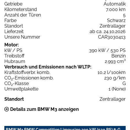
Getriebe
Automatik
Kilometerstand
7.000 km
Anzahl der Türen
5
Farbe
Schwarz
Standort
Zentrallager
Lieferzeit
ab ca. 24.10.2026
Unsere Nummer
CAR3030413
Motor:
kW / PS
390 kW / 530 PS
Treibstoff
Benzin
Hubraum
2.993 cm³
Verbrauch und Emissionen nach WLTP:
Kraftstoffverbr. komb.
10,2 l/100km
CO
-Emissionen komb.
230 g/km
2
CO
-Klasse
G
2
Umweltplakette
1 (None)
Standort
Zentrallager
Details zum BMW M3 anzeigen
BMW M3 BMW Competition Limousine 390 kW (530 PS) 8-G