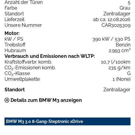
Anzahl der Türen
5
Farbe
Grau
Standort
Zentrallager
Lieferzeit
ab ca. 12.08.2026
Unsere Nummer
CAR3025309
Motor:
kW / PS
390 kW / 530 PS
Treibstoff
Benzin
Hubraum
2.993 cm³
Verbrauch und Emissionen nach WLTP:
Kraftstoffverbr. komb.
10,7 l/100km
CO
-Emissionen komb.
235 g/km
2
CO
-Klasse
G
2
Umweltplakette
1 (None)
Standort
Zentrallager
Details zum BMW M3 anzeigen
BMW M3 3.0 8-Gang-Steptronic xDrive