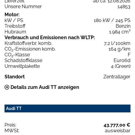
Lieferzeit
ab ca. 12.08.2026
Unsere Nummer
14853
Motor:
kW / PS
180 kW / 245 PS
Treibstoff
Benzin
Hubraum
1.984 cm³
Verbrauch und Emissionen nach WLTP:
Kraftstoffverbr. komb.
7,2 l/100km
CO
-Emissionen komb.
164 g/km
2
CO
-Klasse
F
2
Schadstoffklasse
Euro6d
Umweltplakette
4 (Green)
Standort
Zentrallager
Details zum Audi TT anzeigen
Audi TT
Preis:
43.777,00 €
MWSt:
ausweisbar