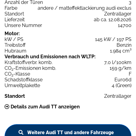
Anzahl der Türen
3
Farbe
andere / matteffektlackierung audi exclus
Standort
Zentrallager
Lieferzeit
ab ca. 12.08.2026
Unsere Nummer
14700
Motor:
kW / PS
145 kW / 197 PS
Treibstoff
Benzin
Hubraum
1.984 cm³
Verbrauch und Emissionen nach WLTP:
Kraftstoffverbr. komb.
7,0 l/100km
CO
-Emissionen komb.
159 g/km
2
CO
-Klasse
F
2
Schadstoffklasse
Euro6d
Umweltplakette
4 (Green)
Standort
Zentrallager
Details zum Audi TT anzeigen
Weitere Audi TT und andere Fahrzeuge