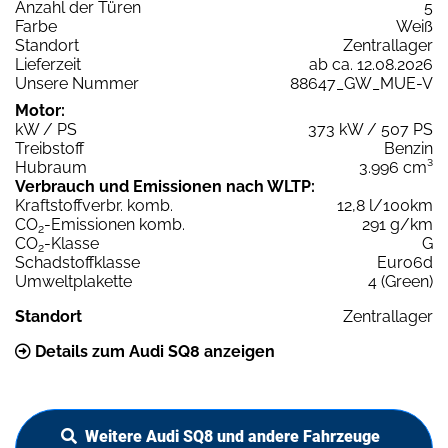
Anzahl der Türen
5
Farbe
Weiß
Standort
Zentrallager
Lieferzeit
ab ca. 12.08.2026
Unsere Nummer
88647_GW_MUE-V
Motor:
kW / PS
373 kW / 507 PS
Treibstoff
Benzin
Hubraum
3.996 cm³
Verbrauch und Emissionen nach WLTP:
Kraftstoffverbr. komb.
12,8 l/100km
CO
-Emissionen komb.
291 g/km
2
CO
-Klasse
G
2
Schadstoffklasse
Euro6d
Umweltplakette
4 (Green)
Standort
Zentrallager
Details zum Audi SQ8 anzeigen
Weitere Audi SQ8 und andere Fahrzeuge