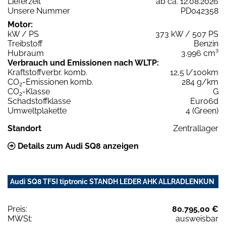
Lieferzeit
ab ca. 12.08.2026
Unsere Nummer
PD042358
Motor:
kW / PS
373 kW / 507 PS
Treibstoff
Benzin
Hubraum
3.996 cm³
Verbrauch und Emissionen nach WLTP:
Kraftstoffverbr. komb.
12,5 l/100km
CO
-Emissionen komb.
284 g/km
2
CO
-Klasse
G
2
Schadstoffklasse
Euro6d
Umweltplakette
4 (Green)
Standort
Zentrallager
Details zum Audi SQ8 anzeigen
Audi SQ8 TFSI tiptronic STANDH LEDER AHK ALLRADLENKUN
Preis:
80.795,00 €
MWSt:
ausweisbar