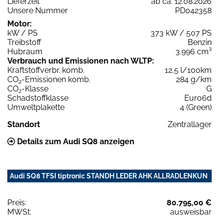
Lieferzeit
ab ca. 12.08.2026
Unsere Nummer
PD042358
Motor:
kW / PS
373 kW / 507 PS
Treibstoff
Benzin
Hubraum
3.996 cm³
Verbrauch und Emissionen nach WLTP:
Kraftstoffverbr. komb.
12,5 l/100km
CO
-Emissionen komb.
284 g/km
2
CO
-Klasse
G
2
Schadstoffklasse
Euro6d
Umweltplakette
4 (Green)
Standort
Zentrallager
Details zum Audi SQ8 anzeigen
Audi SQ8 TFSI tiptronic STANDH LEDER AHK ALLRADLENKUN
Preis:
80.795,00 €
MWSt:
ausweisbar