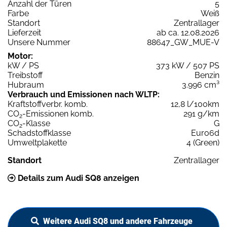
Anzahl der Türen
5
Farbe
Weiß
Standort
Zentrallager
Lieferzeit
ab ca. 12.08.2026
Unsere Nummer
88647_GW_MUE-V
Motor:
kW / PS
373 kW / 507 PS
Treibstoff
Benzin
Hubraum
3.996 cm³
Verbrauch und Emissionen nach WLTP:
Kraftstoffverbr. komb.
12,8 l/100km
CO
-Emissionen komb.
291 g/km
2
CO
-Klasse
G
2
Schadstoffklasse
Euro6d
Umweltplakette
4 (Green)
Standort
Zentrallager
Details zum Audi SQ8 anzeigen
Weitere Audi SQ8 und andere Fahrzeuge