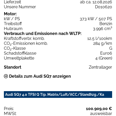
Lieferzeit
ab ca. 12.08.2026
Unsere Nummer
D010620
Motor:
kW / PS
373 kW / 507 PS
Treibstoff
Benzin
Hubraum
3.996 cm³
Verbrauch und Emissionen nach WLTP:
Kraftstoffverbr. komb.
12,5 l/100km
CO
-Emissionen komb.
284 g/km
2
CO
-Klasse
G
2
Schadstoffklasse
Euro6
Umweltplakette
4 (Green)
Standort
Zentrallager
Details zum Audi SQ7 anzeigen
Audi SQ7 4.0 TFSI Q Tip. Matrix/Luft/ACC/Standhzg./Ka
Preis:
100.909,00 €
MWSt:
ausweisbar