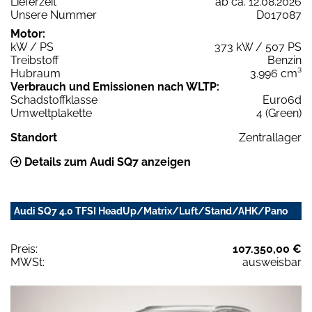
Lieferzeit
ab ca. 12.08.2026
Unsere Nummer
D017087
Motor:
kW / PS
373 kW / 507 PS
Treibstoff
Benzin
Hubraum
3.996 cm³
Verbrauch und Emissionen nach WLTP:
Schadstoffklasse
Euro6d
Umweltplakette
4 (Green)
Standort
Zentrallager
Details zum Audi SQ7 anzeigen
Audi SQ7 4.0 TFSI HeadUp/Matrix/Luft/Stand/AHK/Pano
Preis:
107.350,00 €
MWSt:
ausweisbar