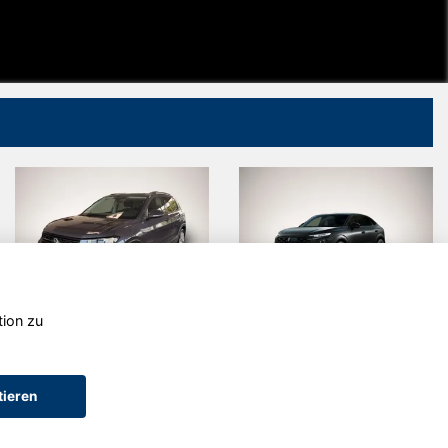
tion zu
Audi Q3
Kia Sportage
tieren
AGB (Service)
AGB (Teile)
AGB (Gebrauchtwagen)
Widerruf