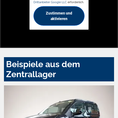
Drittanbieter Google LLC
erforderlich.
Zustimmen und
aktivieren
Beispiele aus dem
Zentrallager