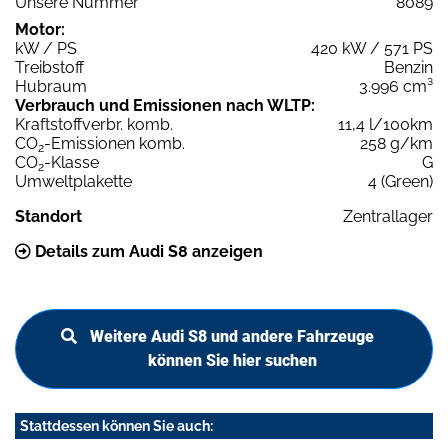
Unsere Nummer
8089
Motor:
kW / PS
420 kW / 571 PS
Treibstoff
Benzin
Hubraum
3.996 cm³
Verbrauch und Emissionen nach WLTP:
Kraftstoffverbr. komb.
11,4 l/100km
CO
-Emissionen komb.
258 g/km
2
CO
-Klasse
G
2
Umweltplakette
4 (Green)
Standort
Zentrallager
Details zum Audi S8 anzeigen
Weitere Audi S8 und andere Fahrzeuge
können Sie hier suchen
Stattdessen können Sie auch: