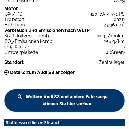
Unsere Nummer
8089
Motor:
kW / PS
420 kW / 571 PS
Treibstoff
Benzin
Hubraum
3.996 cm³
Verbrauch und Emissionen nach WLTP:
Kraftstoffverbr. komb.
11,4 l/100km
CO
-Emissionen komb.
258 g/km
2
CO
-Klasse
G
2
Umweltplakette
4 (Green)
Standort
Zentrallager
Details zum Audi S8 anzeigen
Weitere Audi S8 und andere Fahrzeuge
können Sie hier suchen
Stattdessen können Sie auch: