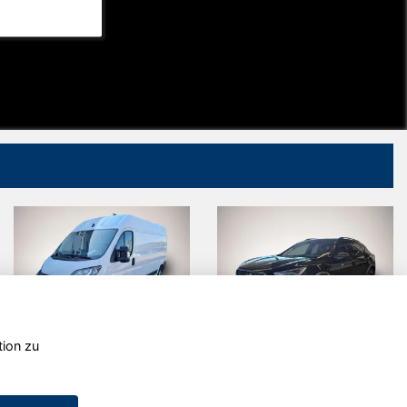
tion zu
Fiat Other
Cupra
Formentor