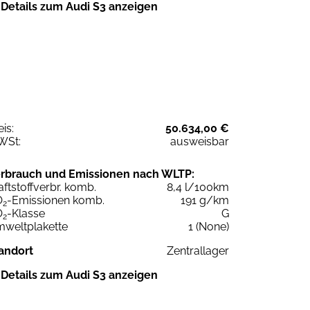
Details zum Audi S3 anzeigen
eis:
50.634,00 €
WSt:
ausweisbar
rbrauch und Emissionen nach WLTP:
aftstoffverbr. komb.
8,4 l/100km
O
-Emissionen komb.
191 g/km
2
O
-Klasse
G
2
weltplakette
1 (None)
andort
Zentrallager
Details zum Audi S3 anzeigen