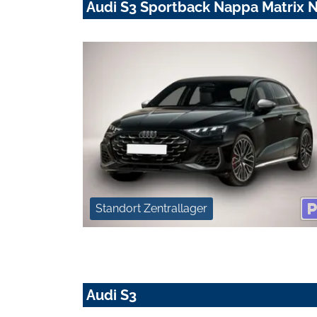
Audi S3 Sportback Nappa Matrix 
Standort Zentrallager
Audi S3