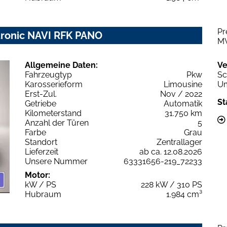
Pr
 tronic NAVI RFK PANO
M
Allgemeine Daten:
Ve
Fahrzeugtyp
Pkw
Sc
Karosserieform
Limousine
Um
Erst-Zul.
Nov / 2022
St
Getriebe
Automatik
Kilometerstand
31.750 km
Anzahl der Türen
5
Farbe
Grau
Standort
Zentrallager
Lieferzeit
ab ca. 12.08.2026
Unsere Nummer
63331656-219_72233
Motor:
kW / PS
228 kW / 310 PS
Hubraum
1.984 cm³