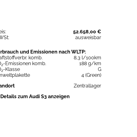
eis:
52.658,00 €
WSt:
ausweisbar
rbrauch und Emissionen nach WLTP:
aftstoffverbr. komb.
8,3 l/100km
O
-Emissionen komb.
188 g/km
2
O
-Klasse
G
2
weltplakette
4 (Green)
andort
Zentrallager
Details zum Audi S3 anzeigen