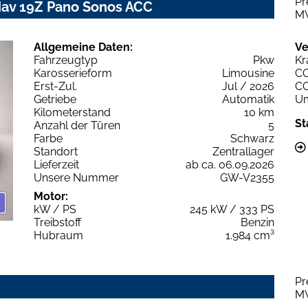
Pr
Nav 19Z Pano Sonos ACC
M
Allgemeine Daten:
Ve
Fahrzeugtyp
Pkw
Kr
Karosserieform
Limousine
C
Erst-Zul.
Jul / 2026
C
Getriebe
Automatik
Um
Kilometerstand
10 km
St
Anzahl der Türen
5
Farbe
Schwarz
Standort
Zentrallager
Lieferzeit
ab ca. 06.09.2026
Unsere Nummer
GW-V2355
Motor:
kW / PS
245 kW / 333 PS
Treibstoff
Benzin
Hubraum
1.984 cm³
Pr
M