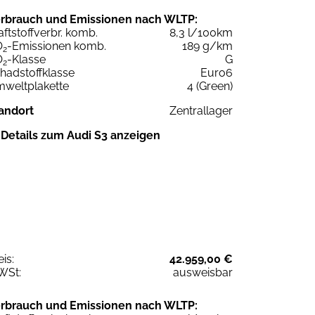
rbrauch und Emissionen nach WLTP:
aftstoffverbr. komb.
8,3 l/100km
O
-Emissionen komb.
189 g/km
2
O
-Klasse
G
2
hadstoffklasse
Euro6
weltplakette
4 (Green)
andort
Zentrallager
Details zum Audi S3 anzeigen
eis:
42.959,00 €
WSt:
ausweisbar
rbrauch und Emissionen nach WLTP: