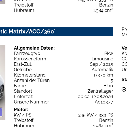
Treibstoff
Benzin
Hubraum
1.984 cm³
Pr
onic Matrix/ACC/360°
M
Allgemeine Daten:
Ve
Fahrzeugtyp
Pkw
Kr
Karosserieform
Limousine
C
Erst-Zul.
Sep / 2025
C
Getriebe
Automatik
Um
Kilometerstand
9.370 km
St
Anzahl der Türen
5
Farbe
Blau
Standort
Zentrallager
Lieferzeit
ab ca. 12.08.2026
Unsere Nummer
A010377
Motor:
kW / PS
245 kW / 333 PS
Treibstoff
Benzin
Hubraum
1.984 cm³