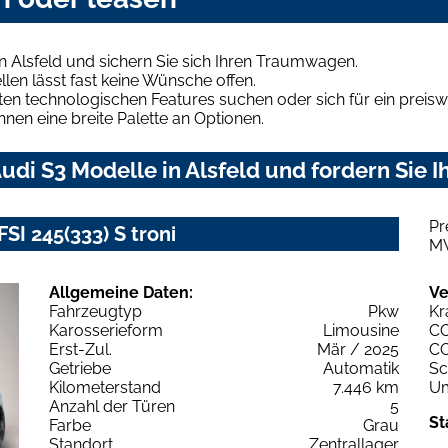
n Alsfeld und sichern Sie sich Ihren Traumwagen.
len lässt fast keine Wünsche offen.
en technologischen Features suchen oder sich für ein preiswe
hnen eine breite Palette an Optionen.
di S3 Modelle in Alsfeld und fordern Sie I
Pr
SI 245(333) S troni
M
Allgemeine Daten:
Ve
Fahrzeugtyp
Pkw
Kr
Karosserieform
Limousine
C
Erst-Zul.
Mär / 2025
C
Getriebe
Automatik
Sc
Kilometerstand
7.446 km
Um
Anzahl der Türen
5
St
Farbe
Grau
Standort
Zentrallager