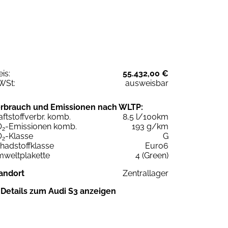
eis:
55.432,00 €
WSt:
ausweisbar
rbrauch und Emissionen nach WLTP:
aftstoffverbr. komb.
8,5 l/100km
O
-Emissionen komb.
193 g/km
2
O
-Klasse
G
2
hadstoffklasse
Euro6
weltplakette
4 (Green)
andort
Zentrallager
Details zum Audi S3 anzeigen