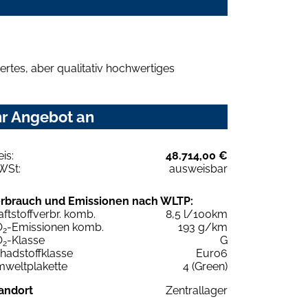
rtes, aber qualitativ hochwertiges
hr Angebot an
eis:
48.714,00 €
WSt:
ausweisbar
rbrauch und Emissionen nach WLTP:
aftstoffverbr. komb.
8,5 l/100km
O
-Emissionen komb.
193 g/km
2
O
-Klasse
G
2
hadstoffklasse
Euro6
weltplakette
4 (Green)
andort
Zentrallager