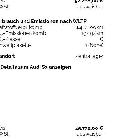
eis:
52.268,00 €
WSt:
ausweisbar
rbrauch und Emissionen nach WLTP:
aftstoffverbr. komb.
8,4 l/100km
O
-Emissionen komb.
192 g/km
2
O
-Klasse
G
2
weltplakette
1 (None)
andort
Zentrallager
Details zum Audi S3 anzeigen
eis:
45.732,00 €
WSt:
ausweisbar