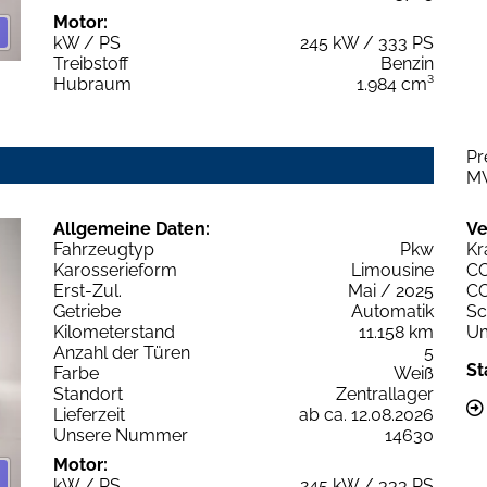
Motor:
kW / PS
245 kW / 333 PS
Treibstoff
Benzin
Hubraum
1.984 cm³
Pr
M
Allgemeine Daten:
Ve
Fahrzeugtyp
Pkw
Kr
Karosserieform
Limousine
C
Erst-Zul.
Mai / 2025
C
Getriebe
Automatik
Sc
Kilometerstand
11.158 km
Um
Anzahl der Türen
5
St
Farbe
Weiß
Standort
Zentrallager
Lieferzeit
ab ca. 12.08.2026
Unsere Nummer
14630
Motor:
kW / PS
245 kW / 333 PS