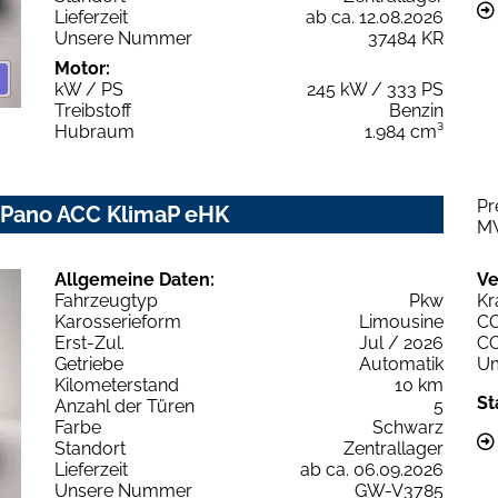
Lieferzeit
ab ca. 12.08.2026
Unsere Nummer
37484 KR
Motor:
kW / PS
245 kW / 333 PS
Treibstoff
Benzin
Hubraum
1.984 cm³
Pr
Z Pano ACC KlimaP eHK
M
Allgemeine Daten:
Ve
Fahrzeugtyp
Pkw
Kr
Karosserieform
Limousine
C
Erst-Zul.
Jul / 2026
C
Getriebe
Automatik
Um
Kilometerstand
10 km
St
Anzahl der Türen
5
Farbe
Schwarz
Standort
Zentrallager
Lieferzeit
ab ca. 06.09.2026
Unsere Nummer
GW-V3785