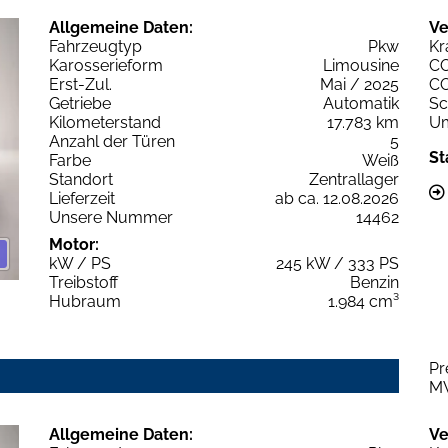
Allgemeine Daten:
Ve
Fahrzeugtyp
Pkw
Kr
Karosserieform
Limousine
C
Erst-Zul.
Mai / 2025
C
Getriebe
Automatik
Sc
Kilometerstand
17.783 km
Um
Anzahl der Türen
5
St
Farbe
Weiß
Standort
Zentrallager
Lieferzeit
ab ca. 12.08.2026
Unsere Nummer
14462
Motor:
kW / PS
245 kW / 333 PS
Treibstoff
Benzin
Hubraum
1.984 cm³
Pr
M
Allgemeine Daten:
Ve