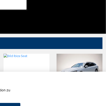
tion zu
Seat Ibiza
Skoda
Superb