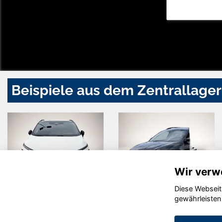
Beispiele aus dem Zentrallager
Wir verw
Diese Webseit
Nissan
Skoda
gewährleisten
Qashqai
Superb