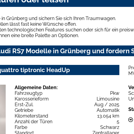
 in Grünberg und sichern Sie sich Ihren Traumwagen.
len lässt fast keine Wünsche offen.
en technologischen Features suchen oder sich für ein preiswe
hnen eine breite Palette an Optionen.
udi RS7 Modelle in Grünberg und fordern S
Pr
quattro tiptronic HeadUp
M
Allgemeine Daten:
Ve
Fahrzeugtyp
Pkw
Sc
Karosserieform
Limousine
Um
Erst-Zul.
Aug / 2025
St
Getriebe
Automatik
Kilometerstand
13.054 km
Anzahl der Türen
5
Farbe
Schwarz
Standort
Zentrallager