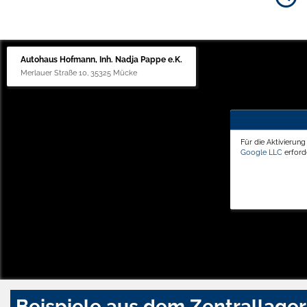
Autohaus Hofmann, Inh. Nadja Pappe e.K.
Merlauer Straße 10, 35325 Mücke
Für die Aktivierun
Google LLC
erforde
Beispiele aus dem Zentrallager