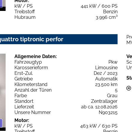
Motor:
kW / PS
441 kW / 600 PS
Treibstoff
Benzin
Hubraum
3.996 cm³
Pr
uattro tiptronic perfor
M
Allgemeine Daten:
Ve
Fahrzeugtyp
Pkw
Sc
Karosserieform
Limousine
Um
Erst-Zul.
Dez / 2023
St
Getriebe
Automatik
Kilometerstand
23.500 km
Anzahl der Türen
5
Farbe
Grau
Standort
Zentrallager
Lieferzeit
ab ca. 12.08.2026
Unsere Nummer
N903215
Motor:
kW / PS
463 kW / 630 PS
Treibstoff
Benzin