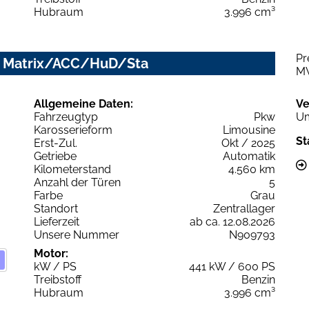
Hubraum
3.996 cm³
Pr
ip. Matrix/ACC/HuD/Sta
M
Allgemeine Daten:
Ve
Fahrzeugtyp
Pkw
Um
Karosserieform
Limousine
St
Erst-Zul.
Okt / 2025
Getriebe
Automatik
Kilometerstand
4.560 km
Anzahl der Türen
5
Farbe
Grau
Standort
Zentrallager
Lieferzeit
ab ca. 12.08.2026
Unsere Nummer
N909793
Motor:
kW / PS
441 kW / 600 PS
Treibstoff
Benzin
Hubraum
3.996 cm³