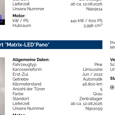
Lieferzeit
ab ca. 12.08.2026
Unsere Nummer
N909114
Motor:
kW / PS
441 kW / 600 PS
Hubraum
3.996 cm³
Pr
t *Matrix-LED*Pano*
M
Allgemeine Daten:
Ve
Fahrzeugtyp
Pkw
Sc
Karosserieform
Limousine
Um
Erst-Zul.
Jun / 2022
St
Getriebe
Automatik
Kilometerstand
46.800 km
Anzahl der Türen
5
Farbe
Grau
Standort
Zentrallager
Lieferzeit
ab ca. 12.08.2026
Unsere Nummer
N901059