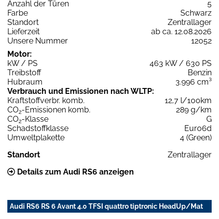
Anzahl der Türen
5
Farbe
Schwarz
Standort
Zentrallager
Lieferzeit
ab ca. 12.08.2026
Unsere Nummer
12052
Motor:
kW / PS
463 kW / 630 PS
Treibstoff
Benzin
Hubraum
3.996 cm³
Verbrauch und Emissionen nach WLTP:
Kraftstoffverbr. komb.
12,7 l/100km
CO
-Emissionen komb.
289 g/km
2
CO
-Klasse
G
2
Schadstoffklasse
Euro6d
Umweltplakette
4 (Green)
Standort
Zentrallager
Details zum Audi RS6 anzeigen
Audi RS6 RS 6 Avant 4.0 TFSI quattro tiptronic HeadUp/Mat