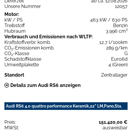
Lieferzeit
ab ca. 12.08.2026
Unsere Nummer
12057
Motor:
kW / PS
463 kW / 630 PS
Treibstoff
Benzin
Hubraum
3.996 cm³
Verbrauch und Emissionen nach WLTP:
Kraftstoffverbr. komb.
12,7 l/100km
CO
-Emissionen komb.
289 g/km
2
CO
-Klasse
G
2
Schadstoffklasse
Euro6d
Umweltplakette
4 (Green)
Standort
Zentrallager
Details zum Audi RS6 anzeigen
Audi RS6 4.0 quattro performance Keramik,22" LM,Pano,Sta.
Preis:
151.420,00 €
MWSt:
ausweisbar