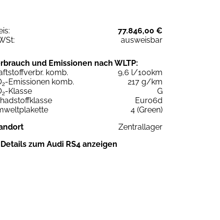
eis:
77.846,00 €
WSt:
ausweisbar
rbrauch und Emissionen nach WLTP:
aftstoffverbr. komb.
9,6 l/100km
O
-Emissionen komb.
217 g/km
2
O
-Klasse
G
2
hadstoffklasse
Euro6d
weltplakette
4 (Green)
andort
Zentrallager
Details zum Audi RS4 anzeigen