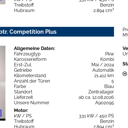
Treibstoff
Benzin
Hubraum
2.894 cm³
Pr
iptr. Competition Plus
M
Allgemeine Daten:
Ve
Fahrzeugtyp
Pkw
Um
Karosserieform
Kombi
St
Erst-Zul.
Mai / 2024
Getriebe
Automatik
Kilometerstand
21.412 km
Anzahl der Türen
5
Farbe
Blau
Standort
Zentrallager
Lieferzeit
ab ca. 12.08.2026
Unsere Nummer
A902095
Motor:
kW / PS
331 kW / 450 PS
Treibstoff
Benzin
Hubraum
2.894 cm³