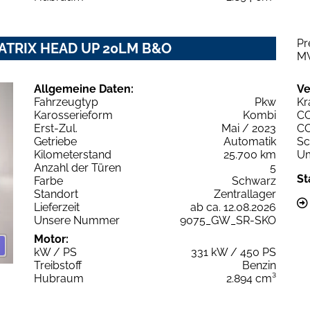
Pr
. MATRIX HEAD UP 20LM B&O
M
Allgemeine Daten:
Ve
Fahrzeugtyp
Pkw
Kr
Karosserieform
Kombi
C
Erst-Zul.
Mai / 2023
C
Getriebe
Automatik
Sc
Kilometerstand
25.700 km
Um
Anzahl der Türen
5
St
Farbe
Schwarz
Standort
Zentrallager
Lieferzeit
ab ca. 12.08.2026
Unsere Nummer
9075_GW_SR-SKO
Motor:
kW / PS
331 kW / 450 PS
Treibstoff
Benzin
Hubraum
2.894 cm³