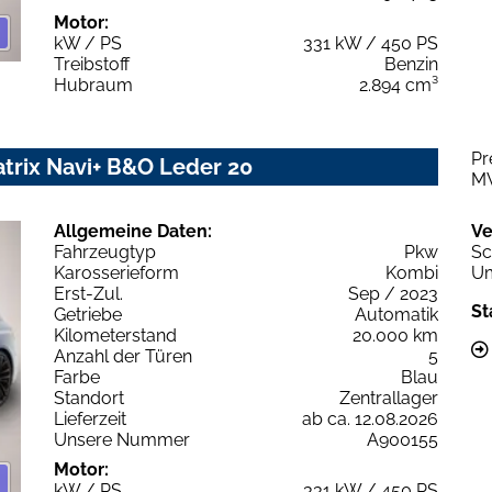
Motor:
kW / PS
331 kW / 450 PS
Treibstoff
Benzin
Hubraum
2.894 cm³
Pr
atrix Navi+ B&O Leder 20
M
Allgemeine Daten:
Ve
Fahrzeugtyp
Pkw
Sc
Karosserieform
Kombi
Um
Erst-Zul.
Sep / 2023
St
Getriebe
Automatik
Kilometerstand
20.000 km
Anzahl der Türen
5
Farbe
Blau
Standort
Zentrallager
Lieferzeit
ab ca. 12.08.2026
Unsere Nummer
A900155
Motor:
kW / PS
331 kW / 450 PS