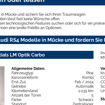
 in Mücke und sichern Sie sich Ihren Traumwagen.
len lässt fast keine Wünsche offen.
en technologischen Features suchen oder sich für ein preiswe
hnen eine breite Palette an Optionen.
udi RS4 Modelle in Mücke und fordern Sie 
Pr
tials LM Optik Carbo
M
Allgemeine Daten:
Ve
Fahrzeugtyp
Pkw
Kr
Karosserieform
Kombi
C
Erst-Zul.
Feb / 2024
C
Getriebe
Automatik
Sc
Kilometerstand
1.035 km
Um
Anzahl der Türen
5
St
Farbe
Schwarz
Standort
Zentrallager