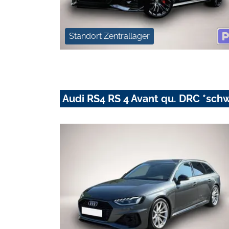
Standort Zentrallager
Audi RS4 RS 4 Avant qu. DRC *sch