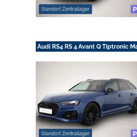
Standort Zentrallager
Audi RS4 RS 4 Avant Q Tiptronic M
Standort Zentrallager