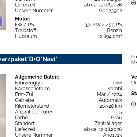
Lieferzeit
ab ca. 12.08.2026
Unsere Nummer
G0023902
Motor:
kW / PS
331 kW / 450 PS
Treibstoff
Benzin
Hubraum
2.894 cm³
Pr
warzpaket*B+O*Navi*
M
Allgemeine Daten:
Ve
Fahrzeugtyp
Pkw
Um
Karosserieform
Kombi
St
Erst-Zul.
Mär / 2024
Getriebe
Automatik
Kilometerstand
20.328 km
Anzahl der Türen
5
Farbe
Grau
Standort
Zentrallager
Lieferzeit
ab ca. 12.08.2026
Unsere Nummer
A901713