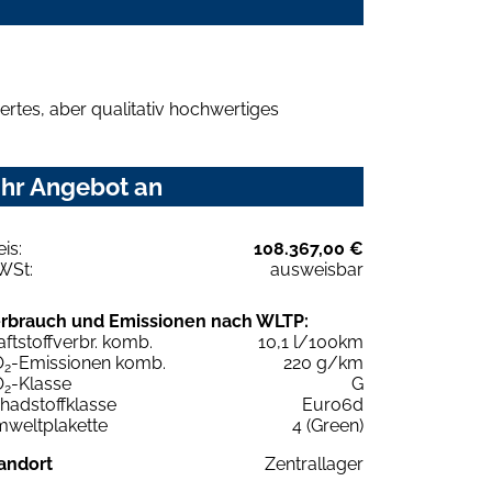
rtes, aber qualitativ hochwertiges
Ihr Angebot an
eis:
108.367,00 €
WSt:
ausweisbar
rbrauch und Emissionen nach WLTP:
aftstoffverbr. komb.
10,1 l/100km
O
-Emissionen komb.
220 g/km
2
O
-Klasse
G
2
hadstoffklasse
Euro6d
weltplakette
4 (Green)
andort
Zentrallager