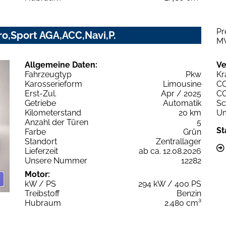
Pr
ro,Sport AGA,ACC,Navi,P.
M
Allgemeine Daten:
Ve
Fahrzeugtyp
Pkw
Kr
Karosserieform
Limousine
C
Erst-Zul.
Apr / 2025
C
Getriebe
Automatik
Sc
Kilometerstand
20 km
Um
Anzahl der Türen
5
St
Farbe
Grün
Standort
Zentrallager
Lieferzeit
ab ca. 12.08.2026
Unsere Nummer
12282
Motor:
kW / PS
294 kW / 400 PS
Treibstoff
Benzin
Hubraum
2.480 cm³