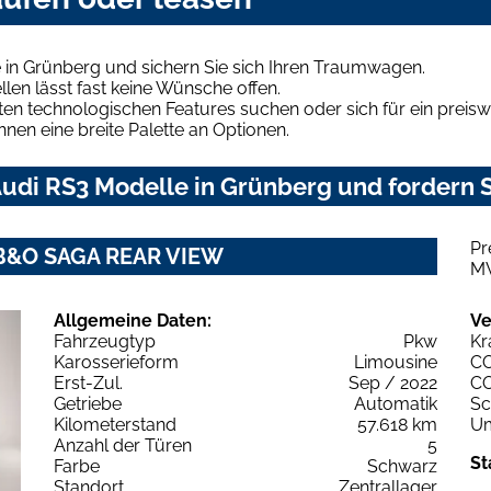
 in Grünberg und sichern Sie sich Ihren Traumwagen.
len lässt fast keine Wünsche offen.
en technologischen Features suchen oder sich für ein preiswe
hnen eine breite Palette an Optionen.
udi RS3 Modelle in Grünberg und fordern S
Pr
0 B&O SAGA REAR VIEW
M
Allgemeine Daten:
Ve
Fahrzeugtyp
Pkw
Kr
Karosserieform
Limousine
C
Erst-Zul.
Sep / 2022
C
Getriebe
Automatik
Sc
Kilometerstand
57.618 km
Um
Anzahl der Türen
5
St
Farbe
Schwarz
Standort
Zentrallager