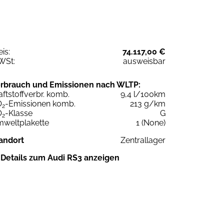
eis:
74.117,00 €
WSt:
ausweisbar
rbrauch und Emissionen nach WLTP:
aftstoffverbr. komb.
9,4 l/100km
O
-Emissionen komb.
213 g/km
2
O
-Klasse
G
2
weltplakette
1 (None)
andort
Zentrallager
Details zum Audi RS3 anzeigen