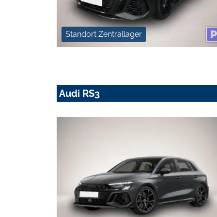
Standort Zentrallager
Audi RS3