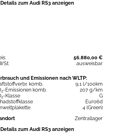
Details zum Audi RS3 anzeigen
eis:
56.880,00 €
WSt:
ausweisbar
rbrauch und Emissionen nach WLTP:
aftstoffverbr. komb.
9,1 l/100km
O
-Emissionen komb.
207 g/km
2
O
-Klasse
G
2
hadstoffklasse
Euro6d
weltplakette
4 (Green)
andort
Zentrallager
Details zum Audi RS3 anzeigen