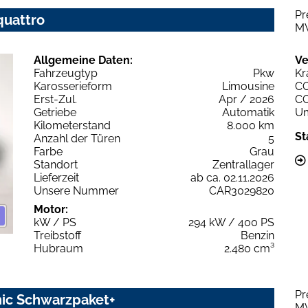
Pr
quattro
M
Allgemeine Daten:
Ve
Fahrzeugtyp
Pkw
Kr
Karosserieform
Limousine
C
Erst-Zul.
Apr / 2026
C
Getriebe
Automatik
Um
Kilometerstand
8.000 km
St
Anzahl der Türen
5
Farbe
Grau
Standort
Zentrallager
Lieferzeit
ab ca. 02.11.2026
Unsere Nummer
CAR3029820
Motor:
kW / PS
294 kW / 400 PS
Treibstoff
Benzin
Hubraum
2.480 cm³
Pr
nic Schwarzpaket+
M