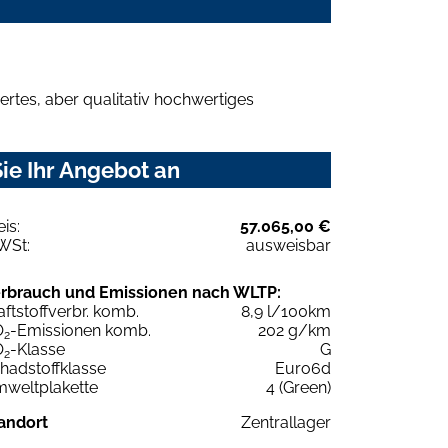
rtes, aber qualitativ hochwertiges
ie Ihr Angebot an
eis:
57.065,00 €
WSt:
ausweisbar
rbrauch und Emissionen nach WLTP:
aftstoffverbr. komb.
8,9 l/100km
O
-Emissionen komb.
202 g/km
2
O
-Klasse
G
2
hadstoffklasse
Euro6d
weltplakette
4 (Green)
andort
Zentrallager