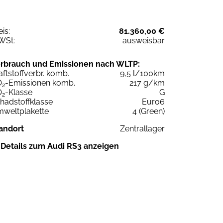
eis:
81.360,00 €
WSt:
ausweisbar
rbrauch und Emissionen nach WLTP:
aftstoffverbr. komb.
9,5 l/100km
O
-Emissionen komb.
217 g/km
2
O
-Klasse
G
2
hadstoffklasse
Euro6
weltplakette
4 (Green)
andort
Zentrallager
Details zum Audi RS3 anzeigen