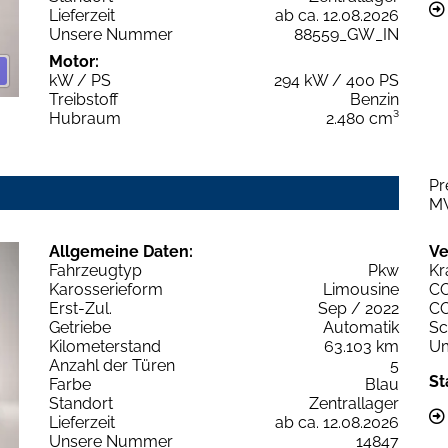
Lieferzeit
ab ca. 12.08.2026
Unsere Nummer
88559_GW_IN
Motor:
kW / PS
294 kW / 400 PS
Treibstoff
Benzin
Hubraum
2.480 cm³
Pr
M
Allgemeine Daten:
Ve
Fahrzeugtyp
Pkw
Kr
Karosserieform
Limousine
C
Erst-Zul.
Sep / 2022
C
Getriebe
Automatik
Sc
Kilometerstand
63.103 km
Um
Anzahl der Türen
5
St
Farbe
Blau
Standort
Zentrallager
Lieferzeit
ab ca. 12.08.2026
Unsere Nummer
14847