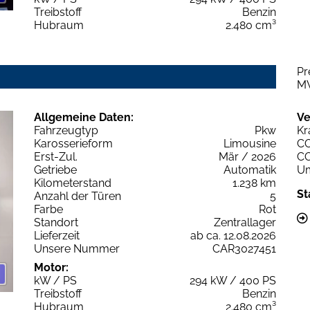
Treibstoff
Benzin
Hubraum
2.480 cm³
Pr
M
Allgemeine Daten:
Ve
Fahrzeugtyp
Pkw
Kr
Karosserieform
Limousine
C
Erst-Zul.
Mär / 2026
C
Getriebe
Automatik
Um
Kilometerstand
1.238 km
St
Anzahl der Türen
5
Farbe
Rot
Standort
Zentrallager
Lieferzeit
ab ca. 12.08.2026
Unsere Nummer
CAR3027451
Motor:
kW / PS
294 kW / 400 PS
Treibstoff
Benzin
Hubraum
2.480 cm³