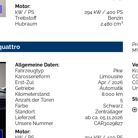
Motor:
kW / PS
294 kW / 400 PS
Treibstoff
Benzin
Hubraum
2.480 cm³
Pr
quattro
M
Allgemeine Daten:
Ve
Fahrzeugtyp
Pkw
Kr
Karosserieform
Limousine
C
Erst-Zul.
Apr / 2026
C
Getriebe
Automatik
Um
Kilometerstand
8.000 km
St
Anzahl der Türen
5
Farbe
Schwarz
Standort
Zentrallager
Lieferzeit
ab ca. 05.11.2026
Unsere Nummer
CAR3029827
Motor:
kW / PS
294 kW / 400 PS