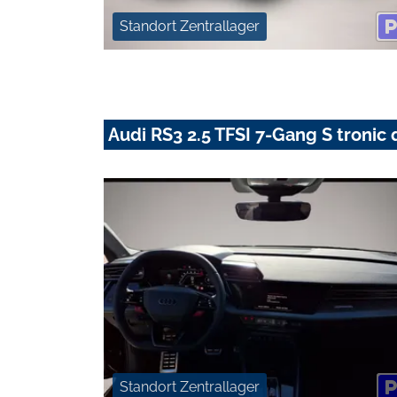
Standort Zentrallager
Audi RS3 2.5 TFSI 7-Gang S tronic 
Standort Zentrallager