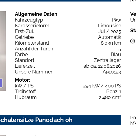
Allgemeine Daten:
Ve
Fahrzeugtyp
Pkw
Um
Karosserieform
Limousine
St
Erst-Zul.
Jul / 2025
Getriebe
Automatik
Kilometerstand
8.039 km
Anzahl der Türen
5
Farbe
Blau
Standort
Zentrallager
Lieferzeit
ab ca. 12.08.2026
Unsere Nummer
A910123
Motor:
kW / PS
294 kW / 400 PS
Treibstoff
Benzin
Hubraum
2.480 cm³
Pr
 Schalensitze Panodach oh
M