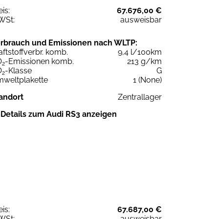
eis:
67.676,00 €
WSt:
ausweisbar
rbrauch und Emissionen nach WLTP:
aftstoffverbr. komb.
9,4 l/100km
O
-Emissionen komb.
213 g/km
2
O
-Klasse
G
2
weltplakette
1 (None)
andort
Zentrallager
Details zum Audi RS3 anzeigen
eis:
67.687,00 €
WSt:
ausweisbar