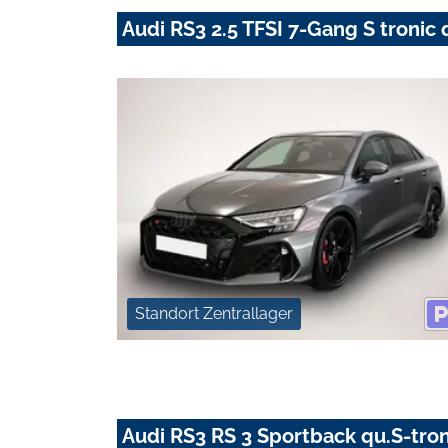
Audi RS3 2.5 TFSI 7-Gang S tronic 
Standort Zentrallager
Audi RS3 RS 3 Sportback qu.S-tro