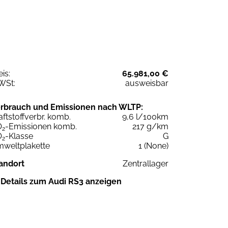
eis:
65.981,00 €
WSt:
ausweisbar
rbrauch und Emissionen nach WLTP:
aftstoffverbr. komb.
9,6 l/100km
O
-Emissionen komb.
217 g/km
2
O
-Klasse
G
2
weltplakette
1 (None)
andort
Zentrallager
Details zum Audi RS3 anzeigen