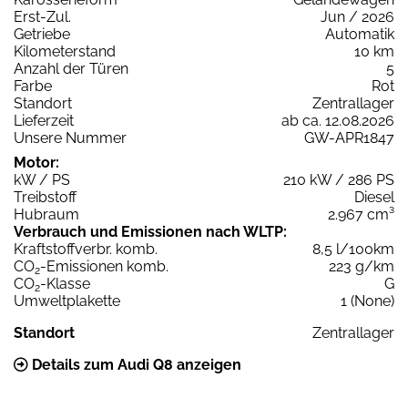
Erst-Zul.
Jun / 2026
Getriebe
Automatik
Kilometerstand
10 km
Anzahl der Türen
5
Farbe
Rot
Standort
Zentrallager
Lieferzeit
ab ca. 12.08.2026
Unsere Nummer
GW-APR1847
Motor:
kW / PS
210 kW / 286 PS
Treibstoff
Diesel
Hubraum
2.967 cm³
Verbrauch und Emissionen nach WLTP:
Kraftstoffverbr. komb.
8,5 l/100km
CO
-Emissionen komb.
223 g/km
2
CO
-Klasse
G
2
Umweltplakette
1 (None)
Standort
Zentrallager
Details zum Audi Q8 anzeigen