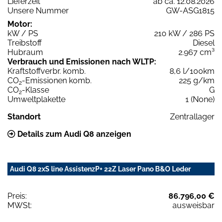
Lieferzeit
ab ca. 12.08.2026
Unsere Nummer
GW-ASG1815
Motor:
kW / PS
210 kW / 286 PS
Treibstoff
Diesel
Hubraum
2.967 cm³
Verbrauch und Emissionen nach WLTP:
Kraftstoffverbr. komb.
8,6 l/100km
CO
-Emissionen komb.
225 g/km
2
CO
-Klasse
G
2
Umweltplakette
1 (None)
Standort
Zentrallager
Details zum Audi Q8 anzeigen
Audi Q8 2xS line AssistenzP+ 22Z Laser Pano B&O Leder
Preis:
86.796,00 €
MWSt:
ausweisbar