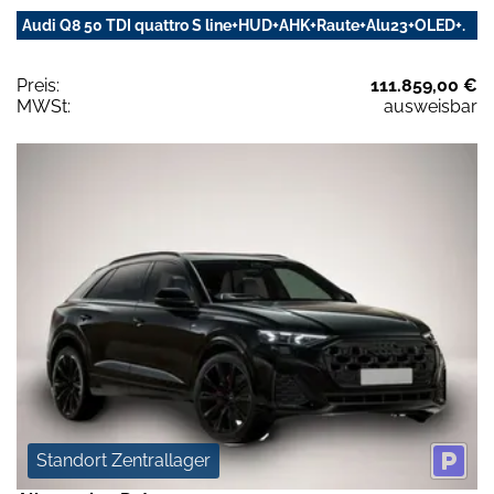
Audi Q8 50 TDI quattro S line+HUD+AHK+Raute+Alu23+OLED+.
Preis:
111.859,00 €
MWSt:
ausweisbar
Standort Zentrallager