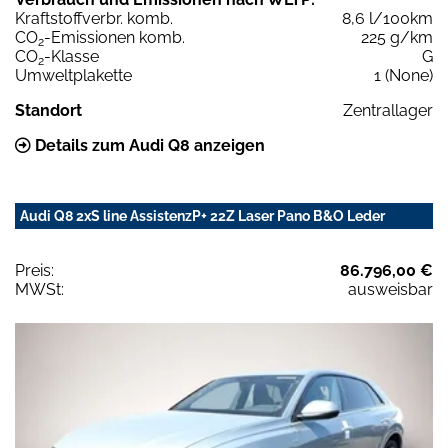
Kraftstoffverbr. komb.
8,6 l/100km
CO
-Emissionen komb.
225 g/km
2
CO
-Klasse
G
2
Umweltplakette
1 (None)
Standort
Zentrallager
Details zum Audi Q8 anzeigen
Audi Q8 2xS line AssistenzP+ 22Z Laser Pano B&O Leder
Preis:
86.796,00 €
MWSt:
ausweisbar