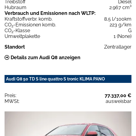
Treibstoff
Diesel
Hubraum
2.967 cm³
Verbrauch und Emissionen nach WLTP:
Kraftstoffverbr. komb.
8,5 l/100km
CO
-Emissionen komb.
223 g/km
2
CO
-Klasse
G
2
Umweltplakette
1 (None)
Standort
Zentrallager
Details zum Audi Q8 anzeigen
Audi Q8 50 TD S line quattro S tronic KLIMA PANO
Preis:
77.337,00 €
MWSt:
ausweisbar