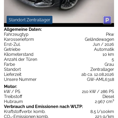
Standort Zentrallager
Allgemeine Daten:
Fahrzeugtyp
Pkw
Karosserieform
Geländewagen
Erst-Zul.
Jun / 2026
Getriebe
Automatik
Kilometerstand
10 km
Anzahl der Türen
5
Farbe
Grau
Standort
Zentrallager
Lieferzeit
ab ca. 12.08.2026
Unsere Nummer
GW-AML6318
Motor:
kW / PS
210 kW / 286 PS
Treibstoff
Diesel
Hubraum
2.967 cm³
Verbrauch und Emissionen nach WLTP:
Kraftstoffverbr. komb.
8,5 l/100km
CO
-Emissionen komb.
223 g/km
2