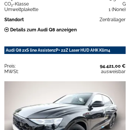
CO
-Klasse
G
2
Umweltplakette
1 (None)
Standort
Zentrallager
Details zum Audi Q8 anzeigen
Audi Q8 2xS line AssistenzP+ 22Z Laser HUD AHK Klim4
Preis:
94.421,00 €
MWSt:
ausweisbar