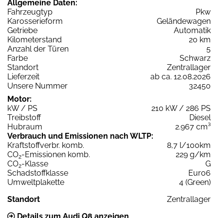
Allgemeine Daten:
Fahrzeugtyp
Pkw
Karosserieform
Geländewagen
Getriebe
Automatik
Kilometerstand
20 km
Anzahl der Türen
5
Farbe
Schwarz
Standort
Zentrallager
Lieferzeit
ab ca. 12.08.2026
Unsere Nummer
32450
Motor:
kW / PS
210 kW / 286 PS
Treibstoff
Diesel
Hubraum
2.967 cm³
Verbrauch und Emissionen nach WLTP:
Kraftstoffverbr. komb.
8,7 l/100km
CO
-Emissionen komb.
229 g/km
2
CO
-Klasse
G
2
Schadstoffklasse
Euro6
Umweltplakette
4 (Green)
Standort
Zentrallager
Details zum Audi Q8 anzeigen