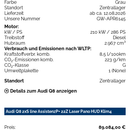
Farbe
Grau
Standort
Zentrallager
Lieferzeit
ab ca. 12.08.2026
Unsere Nummer
GW-APR6145
Motor:
kW / PS
210 kW / 286 PS
Treibstoff
Diesel
Hubraum
2.967 cm³
Verbrauch und Emissionen nach WLTP:
Kraftstoffverbr. komb.
8,5 l/100km
CO
-Emissionen komb.
223 g/km
2
CO
-Klasse
G
2
Umweltplakette
1 (None)
Standort
Zentrallager
Details zum Audi Q8 anzeigen
Audi Q8 2xS line AssistenzP+ 22Z Laser Pano HUD Klim4
Preis:
89.084,00 €