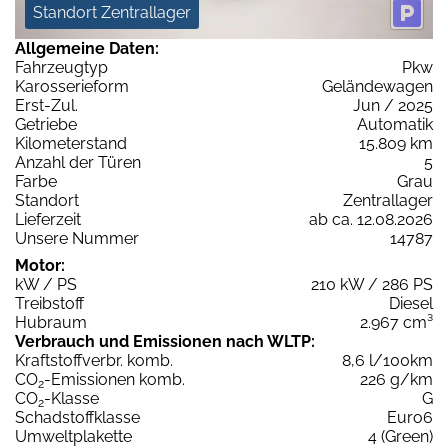
Standort Zentrallager
Allgemeine Daten:
Fahrzeugtyp
Pkw
Karosserieform
Geländewagen
Erst-Zul.
Jun / 2025
Getriebe
Automatik
Kilometerstand
15.809 km
Anzahl der Türen
5
Farbe
Grau
Standort
Zentrallager
Lieferzeit
ab ca. 12.08.2026
Unsere Nummer
14787
Motor:
kW / PS
210 kW / 286 PS
Treibstoff
Diesel
Hubraum
2.967 cm³
Verbrauch und Emissionen nach WLTP:
Kraftstoffverbr. komb.
8,6 l/100km
CO
-Emissionen komb.
226 g/km
2
CO
-Klasse
G
2
Schadstoffklasse
Euro6
Umweltplakette
4 (Green)