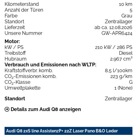
Kilometerstand
10 km
Anzahl der Türen
5
Farbe
Grau
Standort
Zentrallager
Lieferzeit
ab ca. 12.08.2026
Unsere Nummer
GW-APR6424
Motor:
kW / PS
210 kW / 286 PS
Treibstoff
Diesel
Hubraum
2.967 cm³
Verbrauch und Emissionen nach WLTP:
Kraftstoffverbr. komb.
8,5 l/100km
CO
-Emissionen komb.
223 g/km
2
CO
-Klasse
G
2
Umweltplakette
1 (None)
Standort
Zentrallager
Details zum Audi Q8 anzeigen
Audi Q8 2xS line AssistenzP+ 22Z Laser Pano B&O Leder