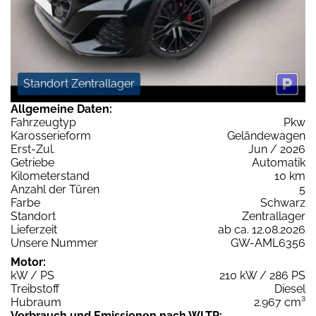
Standort Zentrallager
Allgemeine Daten:
Fahrzeugtyp
Pkw
Karosserieform
Geländewagen
Erst-Zul.
Jun / 2026
Getriebe
Automatik
Kilometerstand
10 km
Anzahl der Türen
5
Farbe
Schwarz
Standort
Zentrallager
Lieferzeit
ab ca. 12.08.2026
Unsere Nummer
GW-AML6356
Motor:
kW / PS
210 kW / 286 PS
Treibstoff
Diesel
Hubraum
2.967 cm³
Verbrauch und Emissionen nach WLTP: