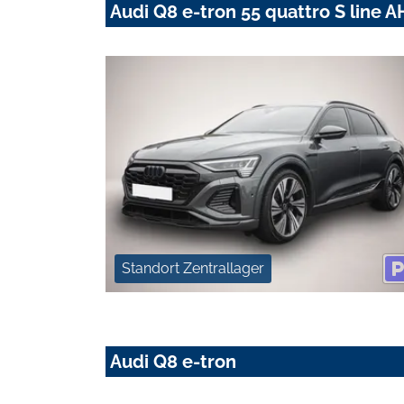
Audi Q8 e-tron 55 quattro S line
Standort Zentrallager
Audi Q8 e-tron