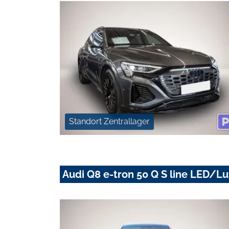
Standort Zentrallager
Audi Q8 e-tron 50 Q S line LED/