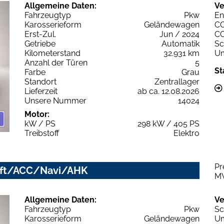
Allgemeine Daten:
Ve
Fahrzeugtyp
Pkw
En
Karosserieform
Geländewagen
C
Erst-Zul.
Jun / 2024
C
Getriebe
Automatik
Sc
Kilometerstand
32.931 km
Um
Anzahl der Türen
5
St
Farbe
Grau
Standort
Zentrallager
Lieferzeit
ab ca. 12.08.2026
Unsere Nummer
14024
Motor:
kW / PS
298 kW / 405 PS
Treibstoff
Elektro
Pr
Luft/ACC/Navi/AHK
M
Allgemeine Daten:
Ve
Fahrzeugtyp
Pkw
Sc
Karosserieform
Geländewagen
Um