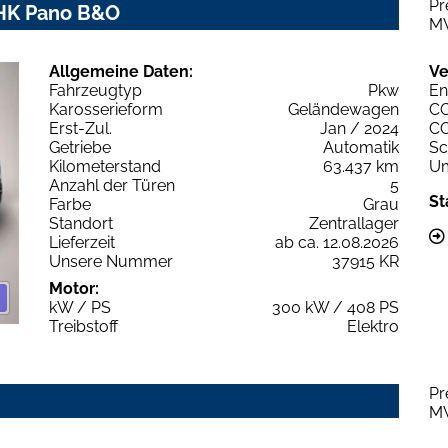
Pr
 AHK Pano B&O
M
Allgemeine Daten:
Ve
Fahrzeugtyp
Pkw
En
Karosserieform
Geländewagen
C
Erst-Zul.
Jan / 2024
C
Getriebe
Automatik
Sc
Kilometerstand
63.437 km
Um
Anzahl der Türen
5
St
Farbe
Grau
Standort
Zentrallager
Lieferzeit
ab ca. 12.08.2026
Unsere Nummer
37915 KR
Motor:
kW / PS
300 kW / 408 PS
Treibstoff
Elektro
Pr
M