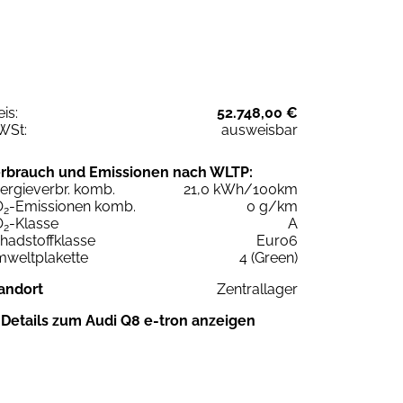
eis:
52.748,00 €
WSt:
ausweisbar
rbrauch und Emissionen nach WLTP:
ergieverbr. komb.
21,0 kWh/100km
O
-Emissionen komb.
0 g/km
2
O
-Klasse
A
2
hadstoffklasse
Euro6
weltplakette
4 (Green)
andort
Zentrallager
Details zum Audi Q8 e-tron anzeigen