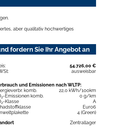
gen.
rtes, aber qualitativ hochwertiges
nd fordern Sie Ihr Angebot an
eis:
54.726,00 €
WSt:
ausweisbar
rbrauch und Emissionen nach WLTP:
ergieverbr. komb.
22,0 kWh/100km
O
-Emissionen komb.
0 g/km
2
O
-Klasse
A
2
hadstoffklasse
Euro6
weltplakette
4 (Green)
andort
Zentrallager