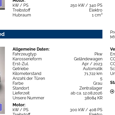
Motor:
kW / PS
250 kW / 340 PS
Treibstoff
Elektro
Hubraum
1 cm³
Pr
ed
M
Allgemeine Daten:
Ve
Fahrzeugtyp
Pkw
En
Karosserieform
Geländewagen
C
Erst-Zul.
Apr / 2023
C
Getriebe
Automatik
Sc
Kilometerstand
71.722 km
Um
Anzahl der Türen
5
St
Farbe
Grau
Standort
Zentrallager
Lieferzeit
ab ca. 12.08.2026
Unsere Nummer
38084 KR
Motor:
kW / PS
300 kW / 408 PS
Treibstoff
Elektro