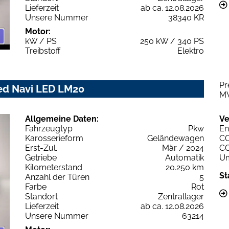
Lieferzeit
ab ca. 12.08.2026
Unsere Nummer
38340 KR
Motor:
kW / PS
250 kW / 340 PS
Treibstoff
Elektro
Pr
ced Navi LED LM20
M
Allgemeine Daten:
Ve
Fahrzeugtyp
Pkw
En
Karosserieform
Geländewagen
C
Erst-Zul.
Mär / 2024
C
Getriebe
Automatik
Um
Kilometerstand
20.250 km
St
Anzahl der Türen
5
Farbe
Rot
Standort
Zentrallager
Lieferzeit
ab ca. 12.08.2026
Unsere Nummer
63214