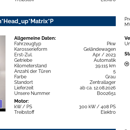
Pr
ion*Head_up*Matrix*P
M
Allgemeine Daten:
Ve
Fahrzeugtyp
Pkw
Um
Karosserieform
Geländewagen
St
Erst-Zul.
Apr / 2023
Getriebe
Automatik
Kilometerstand
39.115 km
Anzahl der Türen
5
Farbe
Grau
Standort
Zentrallager
Lieferzeit
ab ca. 12.08.2026
Unsere Nummer
B002651
Motor:
kW / PS
300 kW / 408 PS
Treibstoff
Elektro