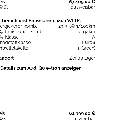
eis:
67.405,00 €
WSt:
ausweisbar
rbrauch und Emissionen nach WLTP:
ergieverbr. komb.
23,9 kWh/100km
O
-Emissionen komb.
0 g/km
2
O
-Klasse
A
2
hadstoffklasse
Euro6
weltplakette
4 (Green)
andort
Zentrallager
Details zum Audi Q8 e-tron anzeigen
eis:
62.399,00 €
WSt:
ausweisbar