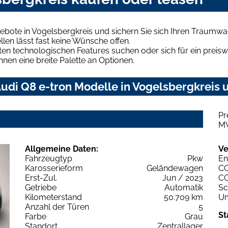
ebote in Vogelsbergkreis und sichern Sie sich Ihren Traumwa
len lässt fast keine Wünsche offen.
en technologischen Features suchen oder sich für ein preiswe
hnen eine breite Palette an Optionen.
di Q8 e-tron Modelle in Vogelsbergkreis u
Pr
M
Allgemeine Daten:
Ve
Fahrzeugtyp
Pkw
En
Karosserieform
Geländewagen
C
Erst-Zul.
Jun / 2023
C
Getriebe
Automatik
Sc
Kilometerstand
50.709 km
Um
Anzahl der Türen
5
St
Farbe
Grau
Standort
Zentrallager