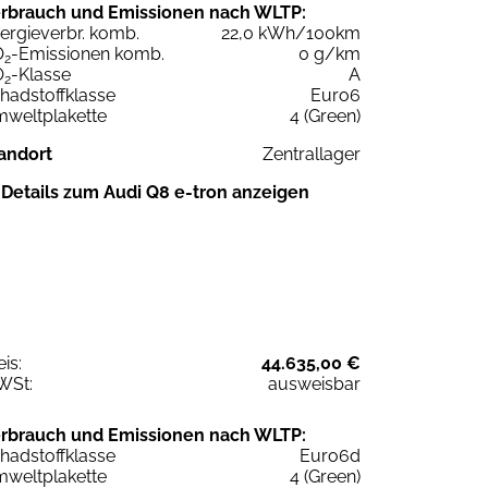
rbrauch und Emissionen nach WLTP:
ergieverbr. komb.
22,0 kWh/100km
O
-Emissionen komb.
0 g/km
2
O
-Klasse
A
2
hadstoffklasse
Euro6
weltplakette
4 (Green)
andort
Zentrallager
Details zum Audi Q8 e-tron anzeigen
eis:
44.635,00 €
WSt:
ausweisbar
rbrauch und Emissionen nach WLTP:
hadstoffklasse
Euro6d
weltplakette
4 (Green)