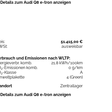
Details zum Audi Q8 e-tron anzeigen
eis:
51.415,00 €
WSt:
ausweisbar
rbrauch und Emissionen nach WLTP:
ergieverbr. komb.
21,8 kWh/100km
O
-Emissionen komb.
0 g/km
2
O
-Klasse
A
2
weltplakette
4 (Green)
andort
Zentrallager
Details zum Audi Q8 e-tron anzeigen