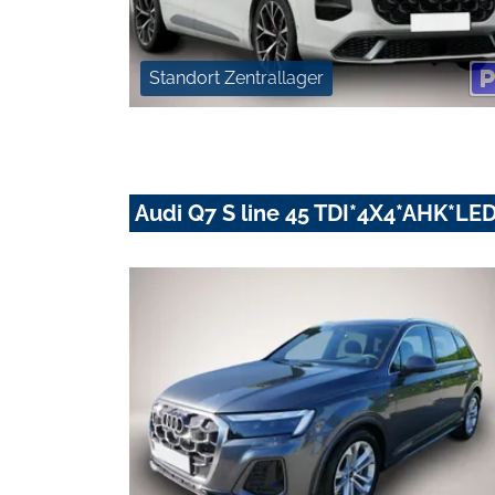
Standort Zentrallager
Audi Q7 S line 45 TDI*4X4*AHK*L