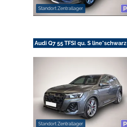
Standort Zentrallager
Audi Q7 55 TFSI qu. S line*schwa
Standort Zentrallager