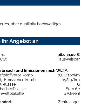
rtes, aber qualitativ hochwertiges
 Ihr Angebot an
eis:
96.039,00 €
WSt:
ausweisbar
rbrauch und Emissionen nach WLTP:
aftstoffverbr. komb.
7,6 l/100km
O
-Emissionen komb.
198 g/km
2
O
-Klasse
G
2
hadstoffklasse
Euro 6e
weltplakette
4 (Green)
andort
Zentrallager