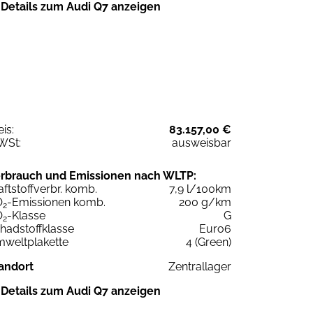
Details zum Audi Q7 anzeigen
eis:
83.157,00 €
WSt:
ausweisbar
rbrauch und Emissionen nach WLTP:
aftstoffverbr. komb.
7,9 l/100km
O
-Emissionen komb.
200 g/km
2
O
-Klasse
G
2
hadstoffklasse
Euro6
weltplakette
4 (Green)
andort
Zentrallager
Details zum Audi Q7 anzeigen