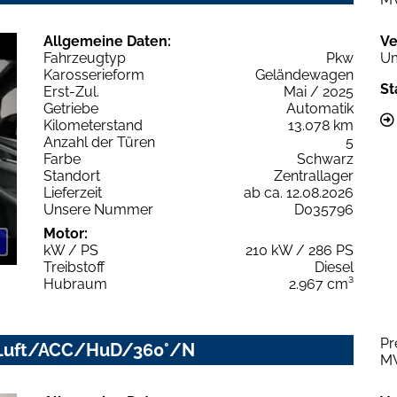
Allgemeine Daten:
Ve
Fahrzeugtyp
Pkw
Um
Karosserieform
Geländewagen
St
Erst-Zul.
Mai / 2025
Getriebe
Automatik
Kilometerstand
13.078 km
Anzahl der Türen
5
Farbe
Schwarz
Standort
Zentrallager
Lieferzeit
ab ca. 12.08.2026
Unsere Nummer
D035796
Motor:
kW / PS
210 kW / 286 PS
Treibstoff
Diesel
Hubraum
2.967 cm³
Pr
ED/Luft/ACC/HuD/360°/N
M