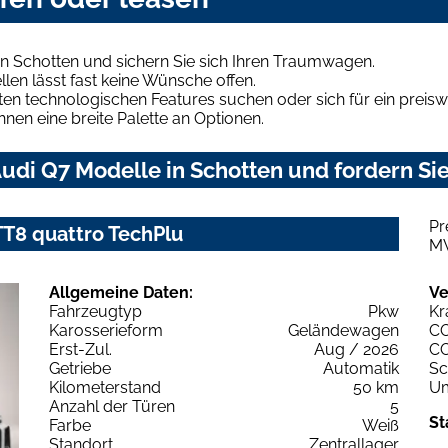
n Schotten und sichern Sie sich Ihren Traumwagen.
len lässt fast keine Wünsche offen.
en technologischen Features suchen oder sich für ein preiswe
hnen eine breite Palette an Optionen.
di Q7 Modelle in Schotten und fordern Sie
Pr
 TT8 quattro TechPlu
M
Allgemeine Daten:
Ve
Fahrzeugtyp
Pkw
Kr
Karosserieform
Geländewagen
C
Erst-Zul.
Aug / 2026
C
Getriebe
Automatik
Sc
Kilometerstand
50 km
Um
Anzahl der Türen
5
St
Farbe
Weiß
Standort
Zentrallager