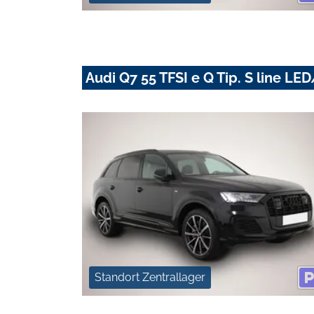
Audi Q7 55 TFSI e Q Tip. S line 
Standort Zentrallager