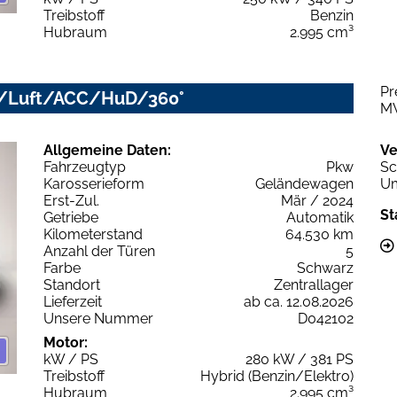
Treibstoff
Benzin
Hubraum
2.995 cm³
Pr
LED/Luft/ACC/HuD/360°
M
Allgemeine Daten:
Ve
Fahrzeugtyp
Pkw
Sc
Karosserieform
Geländewagen
Um
Erst-Zul.
Mär / 2024
St
Getriebe
Automatik
Kilometerstand
64.530 km
Anzahl der Türen
5
Farbe
Schwarz
Standort
Zentrallager
Lieferzeit
ab ca. 12.08.2026
Unsere Nummer
D042102
Motor:
kW / PS
280 kW / 381 PS
Treibstoff
Hybrid (Benzin/Elektro)
Hubraum
2.995 cm³