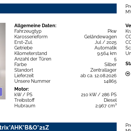
Pr
M
Allgemeine Daten:
Ve
Fahrzeugtyp
Pkw
Kr
Karosserieform
Geländewagen
C
Erst-Zul.
Jul / 2025
C
Getriebe
Automatik
Sc
Kilometerstand
9.564 km
Um
Anzahl der Türen
5
St
Farbe
Silber
Standort
Zentrallager
Lieferzeit
ab ca. 12.08.2026
Unsere Nummer
14865
Motor:
kW / PS
210 kW / 286 PS
Treibstoff
Diesel
Hubraum
2.967 cm³
Pr
Matrix*AHK*B&O*21Z
M