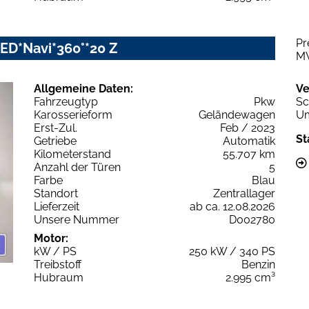
Pr
-LED*Navi*360°*20 Z
M
Allgemeine Daten:
Ve
Fahrzeugtyp
Pkw
Sc
Karosserieform
Geländewagen
Um
Erst-Zul.
Feb / 2023
St
Getriebe
Automatik
Kilometerstand
55.707 km
Anzahl der Türen
5
Farbe
Blau
Standort
Zentrallager
Lieferzeit
ab ca. 12.08.2026
Unsere Nummer
D002780
Motor:
kW / PS
250 kW / 340 PS
Treibstoff
Benzin
Hubraum
2.995 cm³