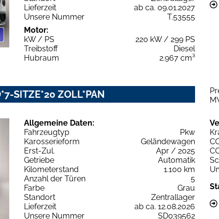
Lieferzeit
ab ca. 09.01.2027
Unsere Nummer
T.53555
Motor:
kW / PS
220 kW / 299 PS
Treibstoff
Diesel
Hubraum
2.967 cm³
Pr
ED*7-SITZE*20 ZOLL*PAN
M
Allgemeine Daten:
Ve
Fahrzeugtyp
Pkw
Kr
Karosserieform
Geländewagen
C
Erst-Zul.
Apr / 2025
C
Getriebe
Automatik
Sc
Kilometerstand
1.100 km
Um
Anzahl der Türen
5
St
Farbe
Grau
Standort
Zentrallager
Lieferzeit
ab ca. 12.08.2026
Unsere Nummer
SD039562