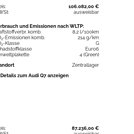
eis:
106.082,00 €
WSt:
ausweisbar
rbrauch und Emissionen nach WLTP:
aftstoffverbr. komb.
8,2 l/100km
O
-Emissionen komb.
214 g/km
2
O
-Klasse
G
2
hadstoffklasse
Euro6
weltplakette
4 (Green)
andort
Zentrallager
Details zum Audi Q7 anzeigen
eis:
87.236,00 €
WSt:
ausweisbar