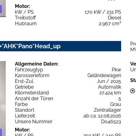
Motor:
kW / PS
170 kW / 231 PS
Treibstoff
Diesel
Hubraum
2.967 cm³
Pr
rz+*AHK*Pano*Head_up
M
Allgemeine Daten:
Ve
Fahrzeugtyp
Pkw
Um
Karosserieform
Geländewagen
St
Erst-Zul.
Jun / 2025
Getriebe
Automatik
Kilometerstand
27.424 km
Anzahl der Türen
5
Farbe
Grau
Standort
Zentrallager
Lieferzeit
ab ca. 12.08.2026
Unsere Nummer
D046523
Motor:
kW / PS
250 kW / 340 PS