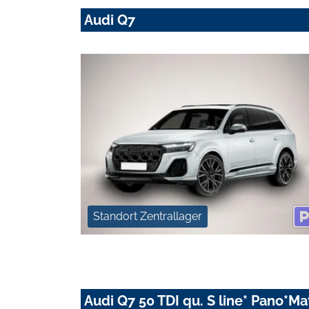
Audi Q7
Standort Zentrallager
Audi Q7 50 TDI qu. S line* Pano*