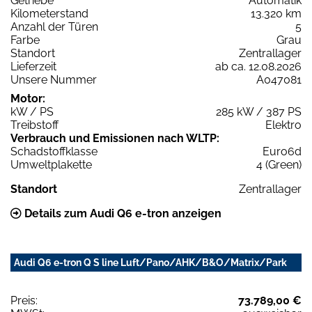
Getriebe
Automatik
Kilometerstand
13.320 km
Anzahl der Türen
5
Farbe
Grau
Standort
Zentrallager
Lieferzeit
ab ca. 12.08.2026
Unsere Nummer
A047081
Motor:
kW / PS
285 kW / 387 PS
Treibstoff
Elektro
Verbrauch und Emissionen nach WLTP:
Schadstoffklasse
Euro6d
Umweltplakette
4 (Green)
Standort
Zentrallager
Details zum Audi Q6 e-tron anzeigen
Audi Q6 e-tron Q S line Luft/Pano/AHK/B&O/Matrix/Park
Preis:
73.789,00 €