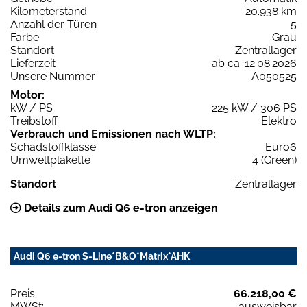
Kilometerstand
20.938 km
Anzahl der Türen
5
Farbe
Grau
Standort
Zentrallager
Lieferzeit
ab ca. 12.08.2026
Unsere Nummer
A050525
Motor:
kW / PS
225 kW / 306 PS
Treibstoff
Elektro
Verbrauch und Emissionen nach WLTP:
Schadstoffklasse
Euro6
Umweltplakette
4 (Green)
Standort
Zentrallager
Details zum Audi Q6 e-tron anzeigen
Audi Q6 e-tron S-Line*B&O*Matrix*AHK
Preis:
66.218,00 €
MWSt:
ausweisbar