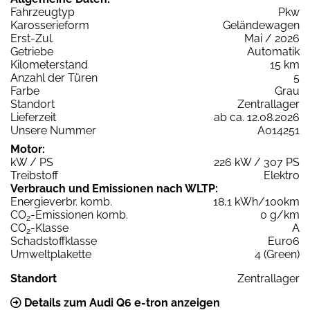
Fahrzeugtyp
Pkw
Karosserieform
Geländewagen
Erst-Zul.
Mai / 2026
Getriebe
Automatik
Kilometerstand
15 km
Anzahl der Türen
5
Farbe
Grau
Standort
Zentrallager
Lieferzeit
ab ca. 12.08.2026
Unsere Nummer
A014251
Motor:
kW / PS
226 kW / 307 PS
Treibstoff
Elektro
Verbrauch und Emissionen nach WLTP:
Energieverbr. komb.
18,1 kWh/100km
CO
-Emissionen komb.
0 g/km
2
CO
-Klasse
A
2
Schadstoffklasse
Euro6
Umweltplakette
4 (Green)
Standort
Zentrallager
Details zum Audi Q6 e-tron anzeigen