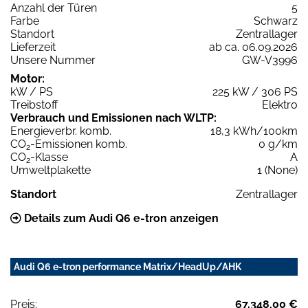
Anzahl der Türen
5
Farbe
Schwarz
Standort
Zentrallager
Lieferzeit
ab ca. 06.09.2026
Unsere Nummer
GW-V3996
Motor:
kW / PS
225 kW / 306 PS
Treibstoff
Elektro
Verbrauch und Emissionen nach WLTP:
Energieverbr. komb.
18,3 kWh/100km
CO
-Emissionen komb.
0 g/km
2
CO
-Klasse
A
2
Umweltplakette
1 (None)
Standort
Zentrallager
Details zum Audi Q6 e-tron anzeigen
Audi Q6 e-tron performance Matrix/HeadUp/AHK
Preis:
67.348,00 €