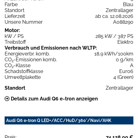
Farbe
Blau
Standort
Zentrallager
Lieferzeit
ab ca. 12.08.2026
Unsere Nummer
A088290
Motor:
kW / PS
285 kW / 387 PS
Treibstoff
Elektro
Verbrauch und Emissionen nach WLTP:
Energieverbr. komb.
18,9 kWh/100km
CO
-Emissionen komb.
0 g/km
2
CO
-Klasse
A
2
Schadstoffklasse
Euro6
Umweltplakette
4 (Green)
Standort
Zentrallager
Details zum Audi Q6 e-tron anzeigen
Audi Q6 e-tron Q LED+/ACC/HuD/360°/Navi/AHK
Preis:
74.128,00 €