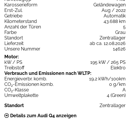
Karosserieform
Geländewagen
Erst-Zul.
Aug / 2022
Getriebe
Automatik
Kilometerstand
43.688 km
Anzahl der Türen
5
Farbe
Grau
Standort
Zentrallager
Lieferzeit
ab ca. 12.08.2026
Unsere Nummer
14626
Motor:
kW / PS
195 kW / 265 PS
Treibstoff
Elektro
Verbrauch und Emissionen nach WLTP:
Energieverbr. komb.
19,2 kWh/100km
CO
-Emissionen komb.
0 g/km
2
CO
-Klasse
A
2
Umweltplakette
4 (Green)
Standort
Zentrallager
Details zum Audi Q4 anzeigen