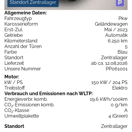
Standort Zentrallager
Allgemeine Daten:
Fahrzeugtyp
Pkw
Karosserieform
Geländewagen
Erst-Zul.
Mai / 2023
Getriebe
Automatik
Kilometerstand
6.250 km
Anzahl der Türen
5
Farbe
Blau
Standort
Zentrallager
Lieferzeit
ab ca. 12.08.2026
Unsere Nummer
PP061001
Motor:
kW / PS
150 kW / 204 PS
Treibstoff
Elektro
Verbrauch und Emissionen nach WLTP:
Energieverbr. komb.
19,6 kWh/100km
CO
-Emissionen komb.
0 g/km
2
CO
-Klasse
A
2
Umweltplakette
4 (Green)
Standort
Zentrallager