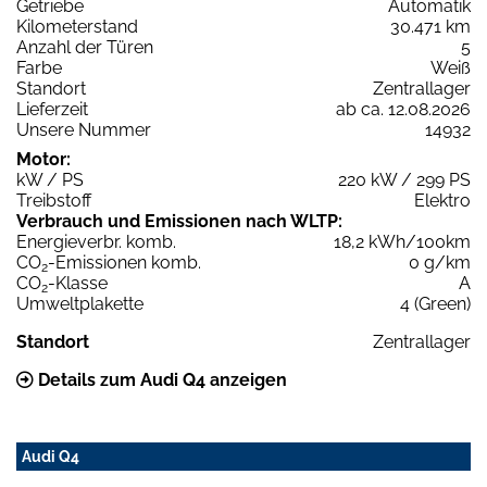
Getriebe
Automatik
Kilometerstand
30.471 km
Anzahl der Türen
5
Farbe
Weiß
Standort
Zentrallager
Lieferzeit
ab ca. 12.08.2026
Unsere Nummer
14932
Motor:
kW / PS
220 kW / 299 PS
Treibstoff
Elektro
Verbrauch und Emissionen nach WLTP:
Energieverbr. komb.
18,2 kWh/100km
CO
-Emissionen komb.
0 g/km
2
CO
-Klasse
A
2
Umweltplakette
4 (Green)
Standort
Zentrallager
Details zum Audi Q4 anzeigen
Audi Q4