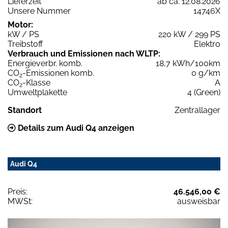
Lieferzeit
ab ca. 12.08.2026
Unsere Nummer
14746X
Motor:
kW / PS
220 kW / 299 PS
Treibstoff
Elektro
Verbrauch und Emissionen nach WLTP:
Energieverbr. komb.
18,7 kWh/100km
CO
-Emissionen komb.
0 g/km
2
CO
-Klasse
A
2
Umweltplakette
4 (Green)
Standort
Zentrallager
Details zum Audi Q4 anzeigen
Audi Q4
Preis:
46.546,00 €
MWSt:
ausweisbar