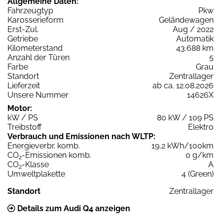
Allgemeine Daten:
Fahrzeugtyp
Pkw
Karosserieform
Geländewagen
Erst-Zul.
Aug / 2022
Getriebe
Automatik
Kilometerstand
43.688 km
Anzahl der Türen
5
Farbe
Grau
Standort
Zentrallager
Lieferzeit
ab ca. 12.08.2026
Unsere Nummer
14626X
Motor:
kW / PS
80 kW / 109 PS
Treibstoff
Elektro
Verbrauch und Emissionen nach WLTP:
Energieverbr. komb.
19,2 kWh/100km
CO
-Emissionen komb.
0 g/km
2
CO
-Klasse
A
2
Umweltplakette
4 (Green)
Standort
Zentrallager
Details zum Audi Q4 anzeigen