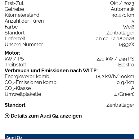
Erst-Zul.
Okt / 2023
Getriebe
Automatik
Kilometerstand
30.471 km
Anzahl der Türen
5
Farbe
Weiß
Standort
Zentrallager
Lieferzeit
ab ca. 12.08.2026
Unsere Nummer
14932X
Motor:
kW / PS
220 kW / 299 PS
Treibstoff
Elektro
Verbrauch und Emissionen nach WLTP:
Energieverbr. komb.
18,2 kWh/100km
CO
-Emissionen komb.
0 g/km
2
CO
-Klasse
A
2
Umweltplakette
4 (Green)
Standort
Zentrallager
Details zum Audi Q4 anzeigen
Audi Q4