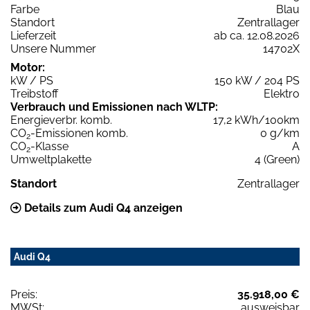
Farbe
Blau
Standort
Zentrallager
Lieferzeit
ab ca. 12.08.2026
Unsere Nummer
14702X
Motor:
kW / PS
150 kW / 204 PS
Treibstoff
Elektro
Verbrauch und Emissionen nach WLTP:
Energieverbr. komb.
17,2 kWh/100km
CO
-Emissionen komb.
0 g/km
2
CO
-Klasse
A
2
Umweltplakette
4 (Green)
Standort
Zentrallager
Details zum Audi Q4 anzeigen
Audi Q4
Preis:
35.918,00 €
MWSt:
ausweisbar