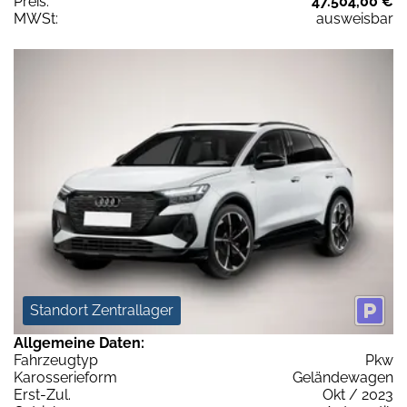
Preis:
47.504,00 €
MWSt:
ausweisbar
Standort Zentrallager
Allgemeine Daten:
Fahrzeugtyp
Pkw
Karosserieform
Geländewagen
Erst-Zul.
Okt / 2023