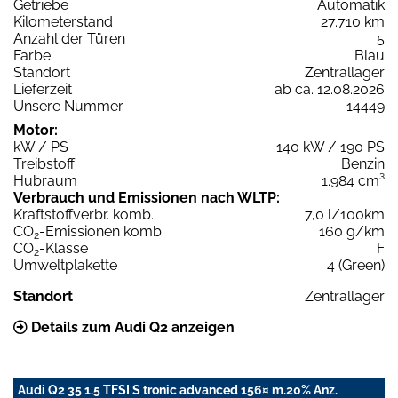
Getriebe
Automatik
Kilometerstand
27.710 km
Anzahl der Türen
5
Farbe
Blau
Standort
Zentrallager
Lieferzeit
ab ca. 12.08.2026
Unsere Nummer
14449
Motor:
kW / PS
140 kW / 190 PS
Treibstoff
Benzin
Hubraum
1.984 cm³
Verbrauch und Emissionen nach WLTP:
Kraftstoffverbr. komb.
7,0 l/100km
CO
-Emissionen komb.
160 g/km
2
CO
-Klasse
F
2
Umweltplakette
4 (Green)
Standort
Zentrallager
Details zum Audi Q2 anzeigen
Audi Q2 35 1.5 TFSI S tronic advanced 156¤ m.20% Anz.