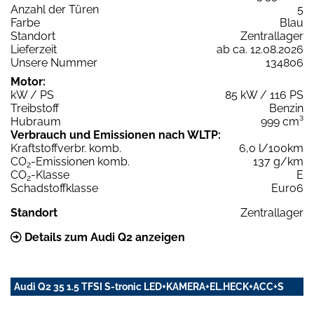
Anzahl der Türen
5
Farbe
Blau
Standort
Zentrallager
Lieferzeit
ab ca. 12.08.2026
Unsere Nummer
134806
Motor:
kW / PS
85 kW / 116 PS
Treibstoff
Benzin
Hubraum
999 cm³
Verbrauch und Emissionen nach WLTP:
Kraftstoffverbr. komb.
6,0 l/100km
CO
-Emissionen komb.
137 g/km
2
CO
-Klasse
E
2
Schadstoffklasse
Euro6
Standort
Zentrallager
Details zum Audi Q2 anzeigen
Audi Q2 35 1.5 TFSI S-tronic LED+KAMERA+EL.HECK+ACC+S