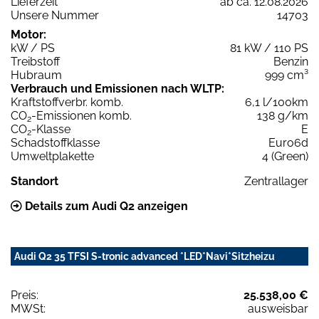
Lieferzeit
ab ca. 12.08.2026
Unsere Nummer
14703
Motor:
kW / PS
81 kW / 110 PS
Treibstoff
Benzin
Hubraum
999 cm³
Verbrauch und Emissionen nach WLTP:
Kraftstoffverbr. komb.
6,1 l/100km
CO
-Emissionen komb.
138 g/km
2
CO
-Klasse
E
2
Schadstoffklasse
Euro6d
Umweltplakette
4 (Green)
Standort
Zentrallager
Details zum Audi Q2 anzeigen
Audi Q2 35 TFSI S-tronic advanced *LED*Navi*Sitzheizu
Preis:
25.538,00 €
MWSt:
ausweisbar