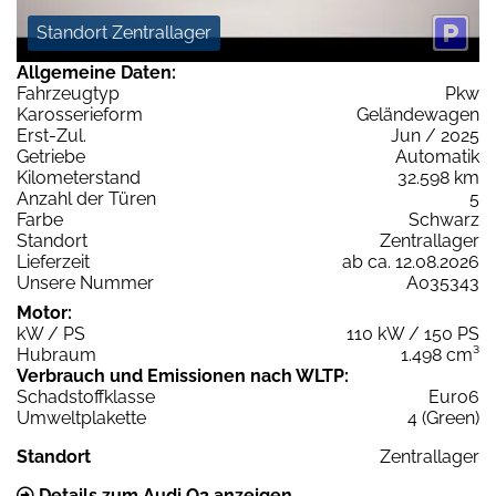
Standort Zentrallager
Allgemeine Daten:
Fahrzeugtyp
Pkw
Karosserieform
Geländewagen
Erst-Zul.
Jun / 2025
Getriebe
Automatik
Kilometerstand
32.598 km
Anzahl der Türen
5
Farbe
Schwarz
Standort
Zentrallager
Lieferzeit
ab ca. 12.08.2026
Unsere Nummer
A035343
Motor:
kW / PS
110 kW / 150 PS
Hubraum
1.498 cm³
Verbrauch und Emissionen nach WLTP:
Schadstoffklasse
Euro6
Umweltplakette
4 (Green)
Standort
Zentrallager
Details zum Audi Q2 anzeigen