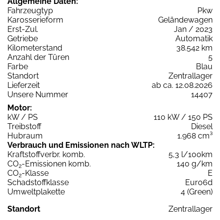
Allgemeine Daten:
Fahrzeugtyp
Pkw
Karosserieform
Geländewagen
Erst-Zul.
Jan / 2023
Getriebe
Automatik
Kilometerstand
38.542 km
Anzahl der Türen
5
Farbe
Blau
Standort
Zentrallager
Lieferzeit
ab ca. 12.08.2026
Unsere Nummer
14407
Motor:
kW / PS
110 kW / 150 PS
Treibstoff
Diesel
Hubraum
1.968 cm³
Verbrauch und Emissionen nach WLTP:
Kraftstoffverbr. komb.
5,3 l/100km
CO
-Emissionen komb.
140 g/km
2
CO
-Klasse
E
2
Schadstoffklasse
Euro6d
Umweltplakette
4 (Green)
Standort
Zentrallager