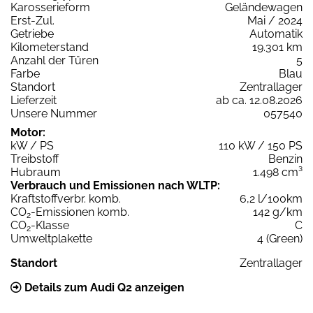
Karosserieform
Geländewagen
Erst-Zul.
Mai / 2024
Getriebe
Automatik
Kilometerstand
19.301 km
Anzahl der Türen
5
Farbe
Blau
Standort
Zentrallager
Lieferzeit
ab ca. 12.08.2026
Unsere Nummer
057540
Motor:
kW / PS
110 kW / 150 PS
Treibstoff
Benzin
Hubraum
1.498 cm³
Verbrauch und Emissionen nach WLTP:
Kraftstoffverbr. komb.
6,2 l/100km
CO
-Emissionen komb.
142 g/km
2
CO
-Klasse
C
2
Umweltplakette
4 (Green)
Standort
Zentrallager
Details zum Audi Q2 anzeigen