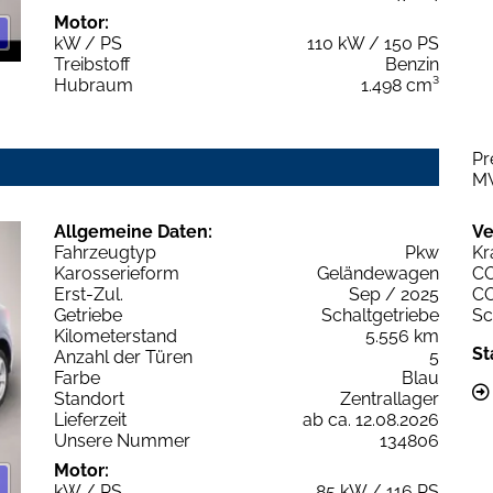
Motor:
kW / PS
110 kW / 150 PS
Treibstoff
Benzin
Hubraum
1.498 cm³
Pr
M
Allgemeine Daten:
Ve
Fahrzeugtyp
Pkw
Kr
Karosserieform
Geländewagen
C
Erst-Zul.
Sep / 2025
C
Getriebe
Schaltgetriebe
Sc
Kilometerstand
5.556 km
St
Anzahl der Türen
5
Farbe
Blau
Standort
Zentrallager
Lieferzeit
ab ca. 12.08.2026
Unsere Nummer
134806
Motor:
kW / PS
85 kW / 116 PS