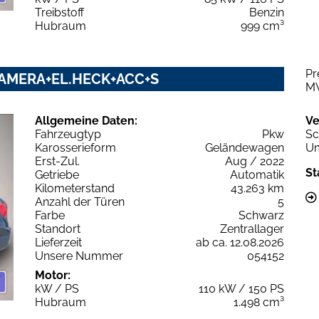
Treibstoff
Benzin
Hubraum
999 cm³
Pr
D+KAMERA+EL.HECK+ACC+S
M
Allgemeine Daten:
Ve
Fahrzeugtyp
Pkw
Sc
Karosserieform
Geländewagen
Um
Erst-Zul.
Aug / 2022
St
Getriebe
Automatik
Kilometerstand
43.263 km
Anzahl der Türen
5
Farbe
Schwarz
Standort
Zentrallager
Lieferzeit
ab ca. 12.08.2026
Unsere Nummer
054152
Motor:
kW / PS
110 kW / 150 PS
Hubraum
1.498 cm³