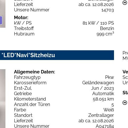
Lieferzeit
ab ca. 12.08.2026
Unsere Nummer
14703
Motor:
kW / PS
81 kW / 110 PS
Treibstoff
Benzin
Hubraum
999 cm³
Pr
 *LED*Navi*Sitzheizu
M
Allgemeine Daten:
Ve
Fahrzeugtyp
Pkw
Sc
Karosserieform
Geländewagen
Um
Erst-Zul.
Jun / 2023
St
Getriebe
Automatik
Kilometerstand
58.051 km
Anzahl der Türen
5
Farbe
Weiß
Standort
Zentrallager
Lieferzeit
ab ca. 12.08.2026
Unsere Nummer
A047184