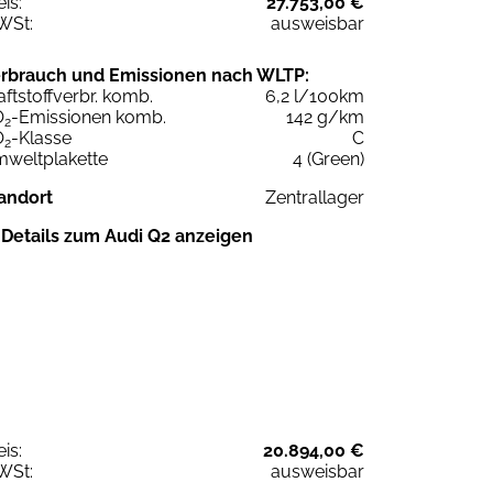
eis:
27.753,00 €
WSt:
ausweisbar
rbrauch und Emissionen nach WLTP:
aftstoffverbr. komb.
6,2 l/100km
O
-Emissionen komb.
142 g/km
2
O
-Klasse
C
2
weltplakette
4 (Green)
andort
Zentrallager
Details zum Audi Q2 anzeigen
eis:
20.894,00 €
WSt:
ausweisbar