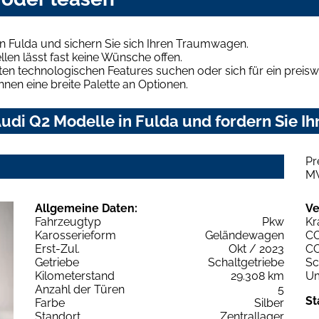
n Fulda und sichern Sie sich Ihren Traumwagen.
len lässt fast keine Wünsche offen.
en technologischen Features suchen oder sich für ein preiswe
hnen eine breite Palette an Optionen.
udi Q2 Modelle in Fulda und fordern Sie Ih
Pr
M
Allgemeine Daten:
Ve
Fahrzeugtyp
Pkw
Kr
Karosserieform
Geländewagen
C
Erst-Zul.
Okt / 2023
C
Getriebe
Schaltgetriebe
Sc
Kilometerstand
29.308 km
Um
Anzahl der Türen
5
St
Farbe
Silber
Standort
Zentrallager