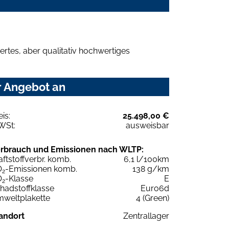
rtes, aber qualitativ hochwertiges
r Angebot an
eis:
25.498,00 €
WSt:
ausweisbar
rbrauch und Emissionen nach WLTP:
aftstoffverbr. komb.
6,1 l/100km
O
-Emissionen komb.
138 g/km
2
O
-Klasse
E
2
hadstoffklasse
Euro6d
weltplakette
4 (Green)
andort
Zentrallager