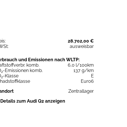
eis:
28.702,00 €
WSt:
ausweisbar
rbrauch und Emissionen nach WLTP:
aftstoffverbr. komb.
6,0 l/100km
O
-Emissionen komb.
137 g/km
2
O
-Klasse
E
2
hadstoffklasse
Euro6
andort
Zentrallager
Details zum Audi Q2 anzeigen