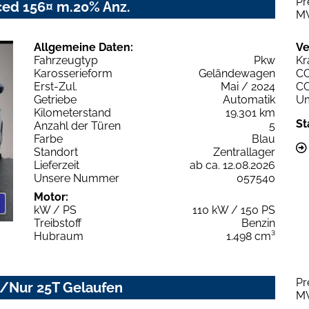
Pr
nced 156¤ m.20% Anz.
M
Allgemeine Daten:
Ve
Fahrzeugtyp
Pkw
Kr
Karosserieform
Geländewagen
C
Erst-Zul.
Mai / 2024
C
Getriebe
Automatik
Um
Kilometerstand
19.301 km
St
Anzahl der Türen
5
Farbe
Blau
Standort
Zentrallager
Lieferzeit
ab ca. 12.08.2026
Unsere Nummer
057540
Motor:
kW / PS
110 kW / 150 PS
Treibstoff
Benzin
Hubraum
1.498 cm³
Pr
/Nur 25T Gelaufen
M