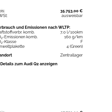
eis:
35.753,00 €
WSt:
ausweisbar
rbrauch und Emissionen nach WLTP:
aftstoffverbr. komb.
7,0 l/100km
O
-Emissionen komb.
160 g/km
2
O
-Klasse
F
2
weltplakette
4 (Green)
andort
Zentrallager
Details zum Audi Q2 anzeigen