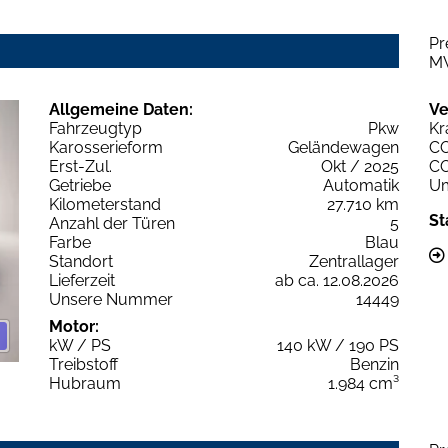
Pr
M
Allgemeine Daten:
Ve
Fahrzeugtyp
Pkw
Kr
Karosserieform
Geländewagen
C
Erst-Zul.
Okt / 2025
C
Getriebe
Automatik
Um
Kilometerstand
27.710 km
St
Anzahl der Türen
5
Farbe
Blau
Standort
Zentrallager
Lieferzeit
ab ca. 12.08.2026
Unsere Nummer
14449
Motor:
kW / PS
140 kW / 190 PS
Treibstoff
Benzin
Hubraum
1.984 cm³