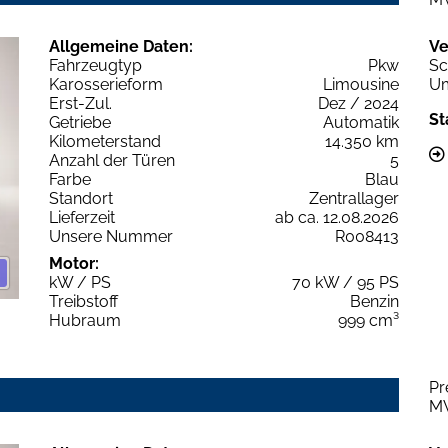
Allgemeine Daten:
Ve
Fahrzeugtyp
Pkw
Sc
Karosserieform
Limousine
Um
Erst-Zul.
Dez / 2024
St
Getriebe
Automatik
Kilometerstand
14.350 km
Anzahl der Türen
5
Farbe
Blau
Standort
Zentrallager
Lieferzeit
ab ca. 12.08.2026
Unsere Nummer
R008413
Motor:
kW / PS
70 kW / 95 PS
Treibstoff
Benzin
Hubraum
999 cm³
Pr
M