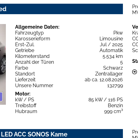
Pr
ced
M
Allgemeine Daten:
Ve
Fahrzeugtyp
Pkw
Kr
Karosserieform
Limousine
C
Erst-Zul.
Jul / 2025
C
Getriebe
Automatik
Sc
Kilometerstand
5.534 km
St
Anzahl der Türen
5
Farbe
Schwarz
Standort
Zentrallager
Lieferzeit
ab ca. 12.08.2026
Unsere Nummer
132799
Motor:
kW / PS
85 kW / 116 PS
Treibstoff
Benzin
Hubraum
999 cm³
Pr
nic LED ACC SONOS Kame
M