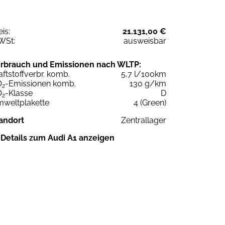
eis:
21.131,00 €
WSt:
ausweisbar
rbrauch und Emissionen nach WLTP:
aftstoffverbr. komb.
5,7 l/100km
O
-Emissionen komb.
130 g/km
2
O
-Klasse
D
2
weltplakette
4 (Green)
andort
Zentrallager
Details zum Audi A1 anzeigen