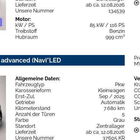
Lieferzeit
ab ca. 12.08.2026
Unsere Nummer
134539
Motor:
kW / PS
85 kW / 116 PS
Treibstoff
Benzin
Hubraum
999 cm³
Pr
c advanced (Navi*LED
M
Allgemeine Daten:
Ve
Fahrzeugtyp
Pkw
Kr
Karosserieform
Kleinwagen
C
Erst-Zul.
Sep / 2025
C
Getriebe
Automatik
Sc
Kilometerstand
7.680 km
Um
Anzahl der Türen
5
St
Farbe
Grau
Standort
Zentrallager
Lieferzeit
ab ca. 12.08.2026
Unsere Nummer
37605 KR