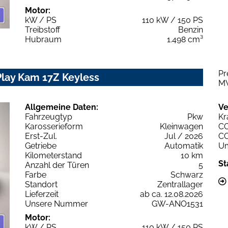
Motor:
kW / PS
110 kW / 150 PS
Treibstoff
Benzin
Hubraum
1.498 cm³
Pr
Play Kam 17Z Keyless
M
Allgemeine Daten:
Ve
Fahrzeugtyp
Pkw
Kr
Karosserieform
Kleinwagen
C
Erst-Zul.
Jul / 2026
C
Getriebe
Automatik
Um
Kilometerstand
10 km
St
Anzahl der Türen
5
Farbe
Schwarz
Standort
Zentrallager
Lieferzeit
ab ca. 12.08.2026
Unsere Nummer
GW-ANO1531
Motor:
kW / PS
110 kW / 150 PS