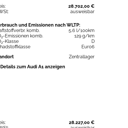
eis:
28.702,00 €
WSt:
ausweisbar
rbrauch und Emissionen nach WLTP:
aftstoffverbr. komb.
5,6 l/100km
O
-Emissionen komb.
129 g/km
2
O
-Klasse
D
2
hadstoffklasse
Euro6
andort
Zentrallager
Details zum Audi A1 anzeigen
eis:
28.227,00 €
WSt:
ausweisbar