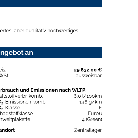
rtes, aber qualitativ hochwertiges
Angebot an
eis:
29.832,00 €
WSt:
ausweisbar
rbrauch und Emissionen nach WLTP:
aftstoffverbr. komb.
6,0 l/100km
O
-Emissionen komb.
136 g/km
2
O
-Klasse
E
2
hadstoffklasse
Euro6
weltplakette
4 (Green)
andort
Zentrallager