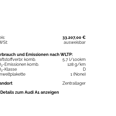
eis:
33.207,00 €
WSt:
ausweisbar
rbrauch und Emissionen nach WLTP:
aftstoffverbr. komb.
5,7 l/100km
O
-Emissionen komb.
128 g/km
2
O
-Klasse
D
2
weltplakette
1 (None)
andort
Zentrallager
Details zum Audi A1 anzeigen