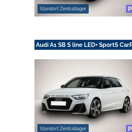
Standort Zentrallager
Audi A1 SB S line LED+ SportS Car
Standort Zentrallager