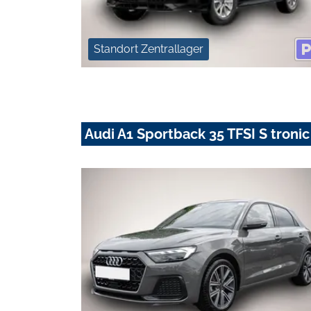
Standort Zentrallager
Audi A1 Sportback 35 TFSI S troni