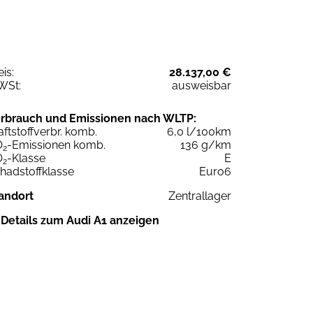
eis:
28.137,00 €
WSt:
ausweisbar
rbrauch und Emissionen nach WLTP:
aftstoffverbr. komb.
6,0 l/100km
O
-Emissionen komb.
136 g/km
2
O
-Klasse
E
2
hadstoffklasse
Euro6
andort
Zentrallager
Details zum Audi A1 anzeigen