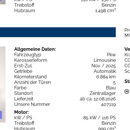
Treibstoff
Benzin
Hubraum
1.498 cm³
Pr
M
Allgemeine Daten:
Ve
Fahrzeugtyp
Pkw
Kr
Karosserieform
Limousine
C
Erst-Zul.
Nov / 2025
C
Getriebe
Automatik
Sc
Kilometerstand
6.884 km
St
Anzahl der Türen
5
Farbe
Blau
Standort
Zentrallager
Lieferzeit
ab ca. 12.08.2026
Unsere Nummer
407119
Motor:
kW / PS
85 kW / 116 PS
Treibstoff
Benzin
Hubraum
999 cm³