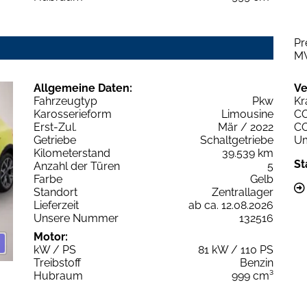
Pr
M
Allgemeine Daten:
Ve
Fahrzeugtyp
Pkw
Kr
Karosserieform
Limousine
C
Erst-Zul.
Mär / 2022
C
Getriebe
Schaltgetriebe
Um
Kilometerstand
39.539 km
St
Anzahl der Türen
5
Farbe
Gelb
Standort
Zentrallager
Lieferzeit
ab ca. 12.08.2026
Unsere Nummer
132516
Motor:
kW / PS
81 kW / 110 PS
Treibstoff
Benzin
Hubraum
999 cm³