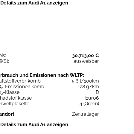
Details zum Audi A1 anzeigen
eis:
30.713,00 €
WSt:
ausweisbar
rbrauch und Emissionen nach WLTP:
aftstoffverbr. komb.
5,6 l/100km
O
-Emissionen komb.
128 g/km
2
O
-Klasse
D
2
hadstoffklasse
Euro6
weltplakette
4 (Green)
andort
Zentrallager
Details zum Audi A1 anzeigen