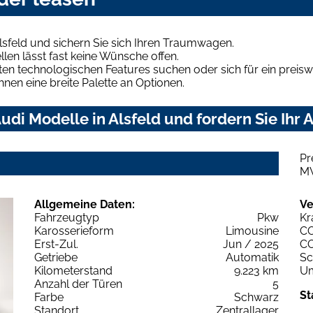
lsfeld und sichern Sie sich Ihren Traumwagen.
len lässt fast keine Wünsche offen.
en technologischen Features suchen oder sich für ein preiswe
hnen eine breite Palette an Optionen.
di Modelle in Alsfeld und fordern Sie Ihr 
Pr
M
Allgemeine Daten:
Ve
Fahrzeugtyp
Pkw
Kr
Karosserieform
Limousine
C
Erst-Zul.
Jun / 2025
C
Getriebe
Automatik
Sc
Kilometerstand
9.223 km
Um
Anzahl der Türen
5
St
Farbe
Schwarz
Standort
Zentrallager