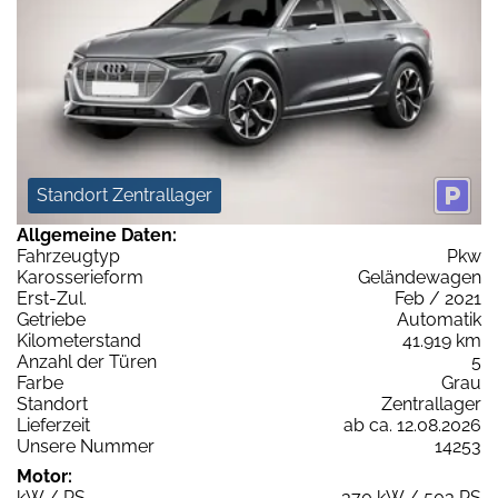
Standort Zentrallager
Allgemeine Daten:
Fahrzeugtyp
Pkw
Karosserieform
Geländewagen
Erst-Zul.
Feb / 2021
Getriebe
Automatik
Kilometerstand
41.919 km
Anzahl der Türen
5
Farbe
Grau
Standort
Zentrallager
Lieferzeit
ab ca. 12.08.2026
Unsere Nummer
14253
Motor:
kW / PS
370 kW / 503 PS