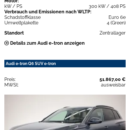
Motor:
kW / PS
300 kW / 408 PS
Verbrauch und Emissionen nach WLTP:
Schadstoffklasse
Euro 6e
Umweltplakette
4 (Green)
Standort
Zentrallager
Details zum Audi e-tron anzeigen
Audi e-tron Q6 SUV e-tron
Preis:
51.867,00 €
MWSt:
ausweisbar