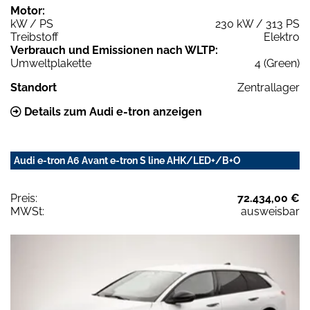
Motor:
kW / PS
230 kW / 313 PS
Treibstoff
Elektro
Verbrauch und Emissionen nach WLTP:
Umweltplakette
4 (Green)
Standort
Zentrallager
Details zum Audi e-tron anzeigen
Audi e-tron A6 Avant e-tron S line AHK/LED+/B+O
Preis:
72.434,00 €
MWSt:
ausweisbar