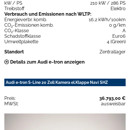
kW / PS
210 kW / 286 PS
Treibstoff
Elektro
Verbrauch und Emissionen nach WLTP:
Energieverbr. komb.
16,2 kWh/100km
CO
-Emissionen komb.
0 g/km
2
CO
-Klasse
A
2
Schadstoffklasse
Euro6
Umweltplakette
4 (Green)
Standort
Zentrallager
Details zum Audi e-tron anzeigen
Audi e-tron S-Line 20 Zoll Kamera el.Klappe Navi SHZ
Preis:
36.793,00 €
MWSt:
ausweisbar