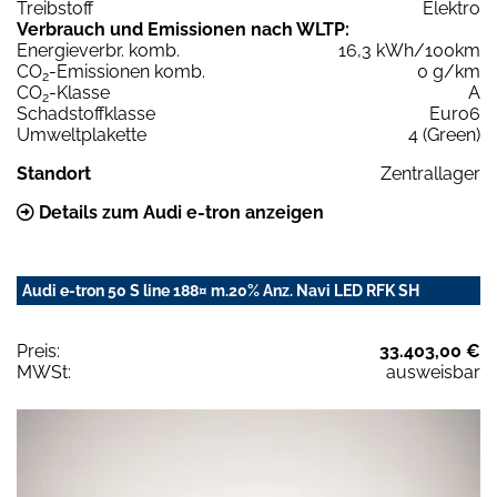
Treibstoff
Elektro
Verbrauch und Emissionen nach WLTP:
Energieverbr. komb.
16,3 kWh/100km
CO
-Emissionen komb.
0 g/km
2
CO
-Klasse
A
2
Schadstoffklasse
Euro6
Umweltplakette
4 (Green)
Standort
Zentrallager
Details zum Audi e-tron anzeigen
Audi e-tron 50 S line 188¤ m.20% Anz. Navi LED RFK SH
Preis:
33.403,00 €
MWSt:
ausweisbar