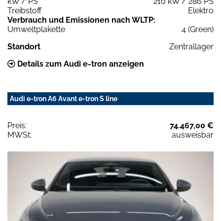
kW / PS
210 kW / 286 PS
Treibstoff
Elektro
Verbrauch und Emissionen nach WLTP:
Umweltplakette
4 (Green)
Standort
Zentrallager
Details zum Audi e-tron anzeigen
Audi e-tron A6 Avant e-tron S line
Preis:
74.467,00 €
MWSt:
ausweisbar