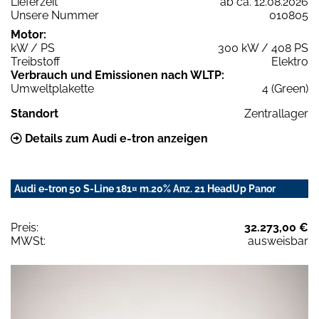
Lieferzeit
ab ca. 12.08.2026
Unsere Nummer
010805
Motor:
kW / PS
300 kW / 408 PS
Treibstoff
Elektro
Verbrauch und Emissionen nach WLTP:
Umweltplakette
4 (Green)
Standort
Zentrallager
Details zum Audi e-tron anzeigen
Audi e-tron 50 S-Line 181¤ m.20% Anz. 21 HeadUp Panor
Preis:
32.273,00 €
MWSt:
ausweisbar