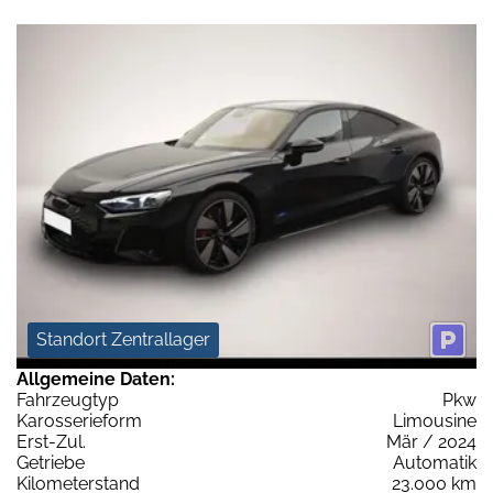
Standort Zentrallager
Allgemeine Daten:
Fahrzeugtyp
Pkw
Karosserieform
Limousine
Erst-Zul.
Mär / 2024
Getriebe
Automatik
Kilometerstand
23.000 km