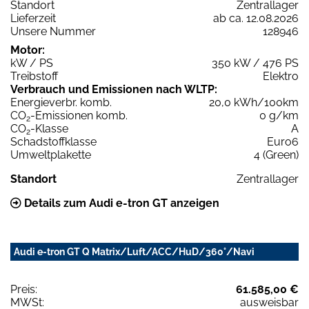
Standort
Zentrallager
Lieferzeit
ab ca. 12.08.2026
Unsere Nummer
128946
Motor:
kW / PS
350 kW / 476 PS
Treibstoff
Elektro
Verbrauch und Emissionen nach WLTP:
Energieverbr. komb.
20,0 kWh/100km
CO
-Emissionen komb.
0 g/km
2
CO
-Klasse
A
2
Schadstoffklasse
Euro6
Umweltplakette
4 (Green)
Standort
Zentrallager
Details zum Audi e-tron GT anzeigen
Audi e-tron GT Q Matrix/Luft/ACC/HuD/360°/Navi
Preis:
61.585,00 €
MWSt:
ausweisbar