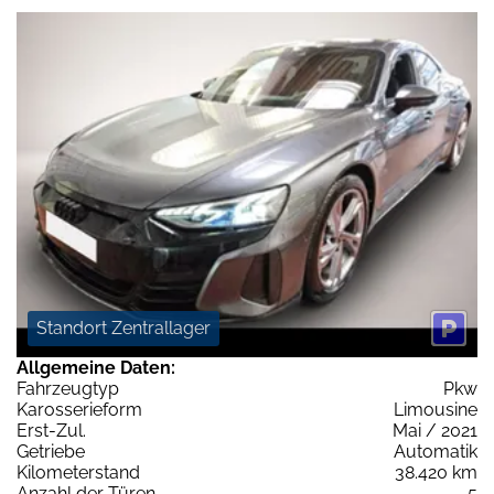
Standort Zentrallager
Allgemeine Daten:
Fahrzeugtyp
Pkw
Karosserieform
Limousine
Erst-Zul.
Mai / 2021
Getriebe
Automatik
Kilometerstand
38.420 km
Anzahl der Türen
5