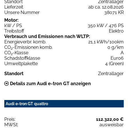
Standort
Zentrallager
Lieferzeit
ab ca. 12.08.2026
Unsere Nummer
38071 KR
Motor:
kW / PS
350 kW / 476 PS
Treibstoff
Elektro
Verbrauch und Emissionen nach WLTP:
Energieverbr. komb.
21,1 kWh/100km
CO
-Emissionen komb.
0 g/km
2
CO
-Klasse
A
2
Schadstoffklasse
Euro6
Umweltplakette
4 (Green)
Standort
Zentrallager
Details zum Audi e-tron GT anzeigen
Audi e-tron GT quattro
Preis:
112.322,00 €
MWSt:
ausweisbar