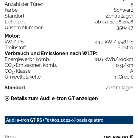
Anzahl der Türen
5
Farbe
Schwarz
Standort
Zentrallager
Lieferzeit
ab ca. 12.08.2026
Unsere Nummer
356447
Motor:
kW / PS
440 kW / 598 PS
Treibstoff
Elektro
Verbrauch und Emissionen nach WLTP:
Energieverbr. komb.
18,6 kWh/100km
CO
-Emissionen komb.
0 g/km
2
CO
-Klasse
A
2
Umweltplakette
4 (Green)
Standort
Zentrallager
Details zum Audi e-tron GT anzeigen
Audi e-tron GT RS (F83)(02.2021->) basis quattro
Preis:
191.535,00 €