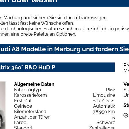
in Marburg und sichern Sie sich Ihren Traumwagen.
len lässt fast keine Wünsche offen.
en technologischen Features suchen oder sich für ein preiswe
hnen eine breite Palette an Optionen.
udi A8 Modelle in Marburg und fordern Sie
Pr
atrix 360° B&O HuD P
M
Allgemeine Daten:
Ve
Fahrzeugtyp
Pkw
Sc
Karosserieform
Limousine
Um
Erst-Zul.
Feb / 2021
St
Getriebe
Automatik
Kilometerstand
78.950 km
Anzahl der Türen
5
Farbe
Schwarz
Standort
Zentrallager