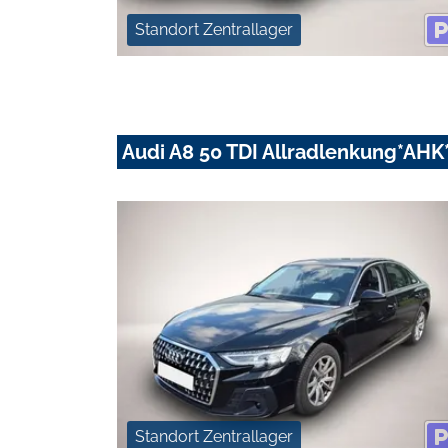
Standort Zentrallager
Audi A8 50 TDI Allradlenkung*AHK
Standort Zentrallager