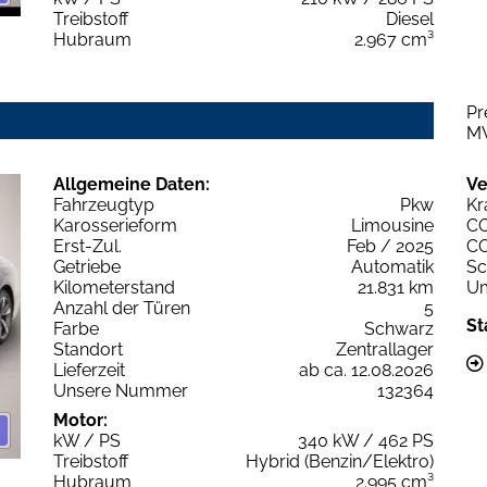
Treibstoff
Diesel
Hubraum
2.967 cm³
Pr
M
Allgemeine Daten:
Ve
Fahrzeugtyp
Pkw
Kr
Karosserieform
Limousine
C
Erst-Zul.
Feb / 2025
C
Getriebe
Automatik
Sc
Kilometerstand
21.831 km
Um
Anzahl der Türen
5
St
Farbe
Schwarz
Standort
Zentrallager
Lieferzeit
ab ca. 12.08.2026
Unsere Nummer
132364
Motor:
kW / PS
340 kW / 462 PS
Treibstoff
Hybrid (Benzin/Elektro)
Hubraum
2.995 cm³