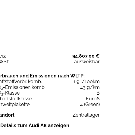
eis:
94.807,00 €
WSt:
ausweisbar
rbrauch und Emissionen nach WLTP:
aftstoffverbr. komb.
1,9 l/100km
O
-Emissionen komb.
43 g/km
2
O
-Klasse
B
2
hadstoffklasse
Euro6
weltplakette
4 (Green)
andort
Zentrallager
Details zum Audi A8 anzeigen