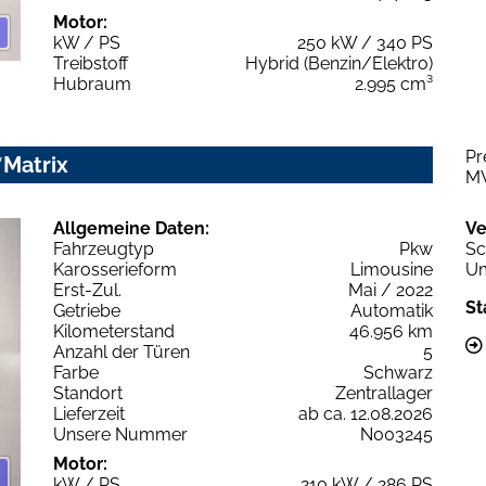
Motor:
kW / PS
250 kW / 340 PS
Treibstoff
Hybrid (Benzin/Elektro)
Hubraum
2.995 cm³
Pr
*Matrix
M
Allgemeine Daten:
Ve
Fahrzeugtyp
Pkw
Sc
Karosserieform
Limousine
Um
Erst-Zul.
Mai / 2022
St
Getriebe
Automatik
Kilometerstand
46.956 km
Anzahl der Türen
5
Farbe
Schwarz
Standort
Zentrallager
Lieferzeit
ab ca. 12.08.2026
Unsere Nummer
N003245
Motor:
kW / PS
210 kW / 286 PS