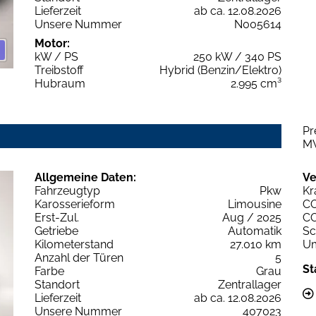
Lieferzeit
ab ca. 12.08.2026
Unsere Nummer
N005614
Motor:
kW / PS
250 kW / 340 PS
Treibstoff
Hybrid (Benzin/Elektro)
Hubraum
2.995 cm³
Pr
M
Allgemeine Daten:
Ve
Fahrzeugtyp
Pkw
Kr
Karosserieform
Limousine
C
Erst-Zul.
Aug / 2025
C
Getriebe
Automatik
Sc
Kilometerstand
27.010 km
Um
Anzahl der Türen
5
St
Farbe
Grau
Standort
Zentrallager
Lieferzeit
ab ca. 12.08.2026
Unsere Nummer
407023