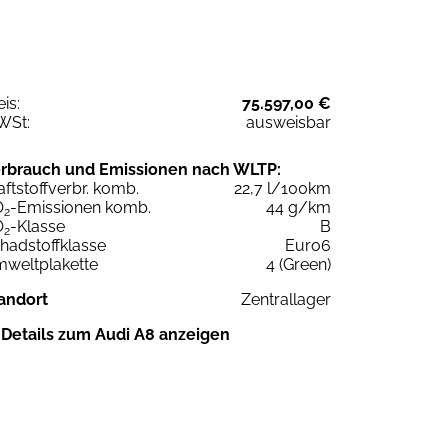
eis:
75.597,00 €
WSt:
ausweisbar
rbrauch und Emissionen nach WLTP:
aftstoffverbr. komb.
22,7 l/100km
O
-Emissionen komb.
44 g/km
2
O
-Klasse
B
2
hadstoffklasse
Euro6
weltplakette
4 (Green)
andort
Zentrallager
Details zum Audi A8 anzeigen