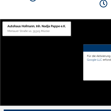
Autohaus Hofmann, Inh. Nadja Pappe e.K.
Merlauer Straße 10, 35325 Mücke
Für die Aktivierun
Google LLC
erforde