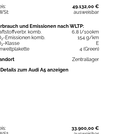
eis:
49.132,00 €
WSt:
ausweisbar
rbrauch und Emissionen nach WLTP:
aftstoffverbr. komb.
6,8 l/100km
O
-Emissionen komb.
154 g/km
2
O
-Klasse
E
2
weltplakette
4 (Green)
andort
Zentrallager
Details zum Audi A5 anzeigen
eis:
33.900,00 €
WSt:
ausweisbar