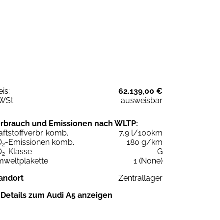
eis:
62.139,00 €
WSt:
ausweisbar
rbrauch und Emissionen nach WLTP:
aftstoffverbr. komb.
7,9 l/100km
O
-Emissionen komb.
180 g/km
2
O
-Klasse
G
2
weltplakette
1 (None)
andort
Zentrallager
Details zum Audi A5 anzeigen