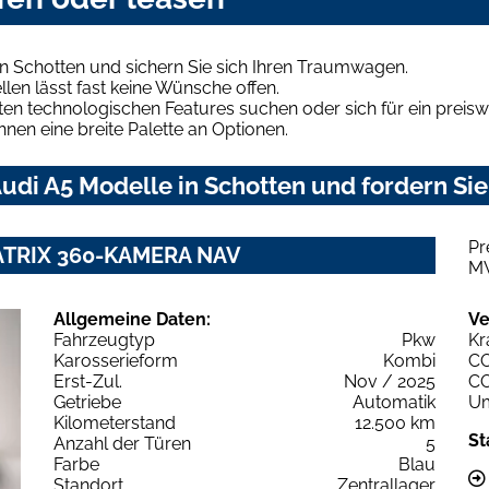
n Schotten und sichern Sie sich Ihren Traumwagen.
len lässt fast keine Wünsche offen.
en technologischen Features suchen oder sich für ein preiswe
hnen eine breite Palette an Optionen.
di A5 Modelle in Schotten und fordern Sie
Pr
 MATRIX 360-KAMERA NAV
M
Allgemeine Daten:
Ve
Fahrzeugtyp
Pkw
Kr
Karosserieform
Kombi
C
Erst-Zul.
Nov / 2025
C
Getriebe
Automatik
Um
Kilometerstand
12.500 km
St
Anzahl der Türen
5
Farbe
Blau
Standort
Zentrallager