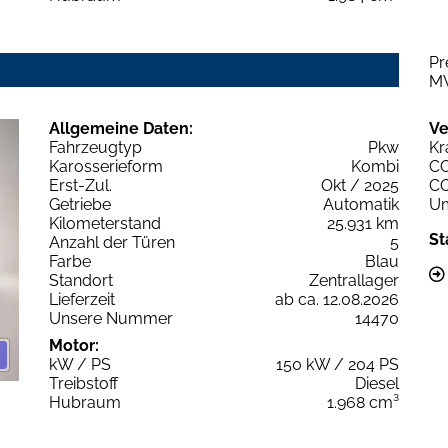
Pr
M
Allgemeine Daten:
Ve
Fahrzeugtyp
Pkw
Kr
Karosserieform
Kombi
C
Erst-Zul.
Okt / 2025
C
Getriebe
Automatik
Um
Kilometerstand
25.931 km
St
Anzahl der Türen
5
Farbe
Blau
Standort
Zentrallager
Lieferzeit
ab ca. 12.08.2026
Unsere Nummer
14470
Motor:
kW / PS
150 kW / 204 PS
Treibstoff
Diesel
Hubraum
1.968 cm³