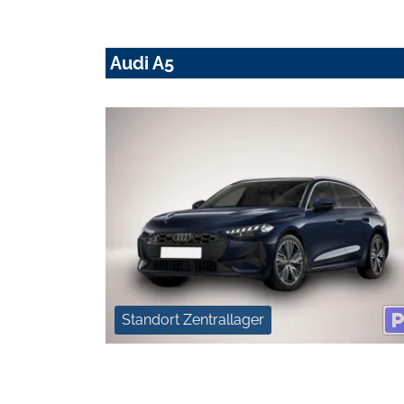
Audi A5
Standort Zentrallager