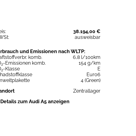
eis:
38.194,00 €
WSt:
ausweisbar
rbrauch und Emissionen nach WLTP:
aftstoffverbr. komb.
6,8 l/100km
O
-Emissionen komb.
154 g/km
2
O
-Klasse
E
2
hadstoffklasse
Euro6
weltplakette
4 (Green)
andort
Zentrallager
Details zum Audi A5 anzeigen