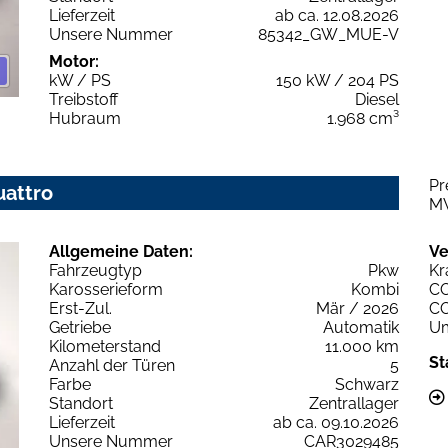
Lieferzeit
ab ca. 12.08.2026
Unsere Nummer
85342_GW_MUE-V
Motor:
kW / PS
150 kW / 204 PS
Treibstoff
Diesel
Hubraum
1.968 cm³
Pr
uattro
M
Allgemeine Daten:
Ve
Fahrzeugtyp
Pkw
Kr
Karosserieform
Kombi
C
Erst-Zul.
Mär / 2026
C
Getriebe
Automatik
Um
Kilometerstand
11.000 km
St
Anzahl der Türen
5
Farbe
Schwarz
Standort
Zentrallager
Lieferzeit
ab ca. 09.10.2026
Unsere Nummer
CAR3029485