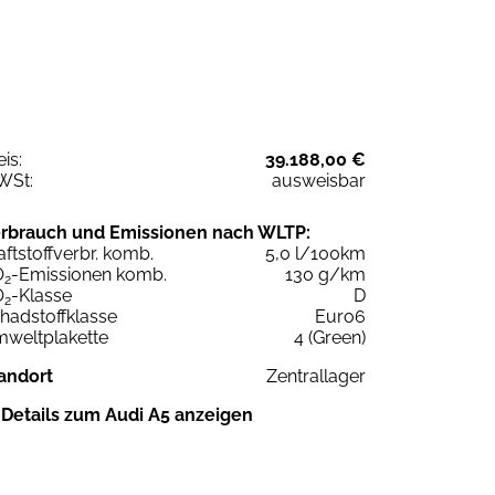
eis:
39.188,00 €
WSt:
ausweisbar
rbrauch und Emissionen nach WLTP:
aftstoffverbr. komb.
5,0 l/100km
O
-Emissionen komb.
130 g/km
2
O
-Klasse
D
2
hadstoffklasse
Euro6
weltplakette
4 (Green)
andort
Zentrallager
Details zum Audi A5 anzeigen