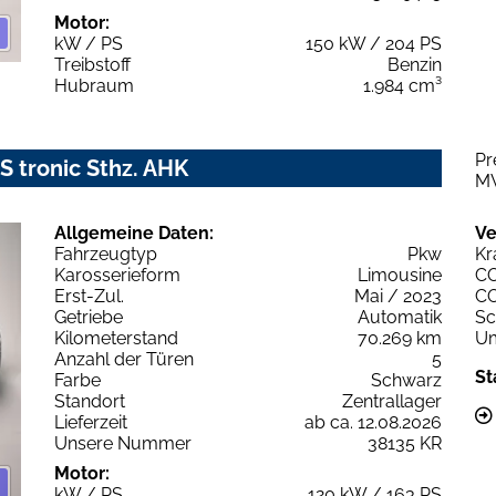
Motor:
kW / PS
150 kW / 204 PS
Treibstoff
Benzin
Hubraum
1.984 cm³
Pr
S tronic Sthz. AHK
M
Allgemeine Daten:
Ve
Fahrzeugtyp
Pkw
Kr
Karosserieform
Limousine
C
Erst-Zul.
Mai / 2023
C
Getriebe
Automatik
Sc
Kilometerstand
70.269 km
Um
Anzahl der Türen
5
St
Farbe
Schwarz
Standort
Zentrallager
Lieferzeit
ab ca. 12.08.2026
Unsere Nummer
38135 KR
Motor:
kW / PS
120 kW / 163 PS