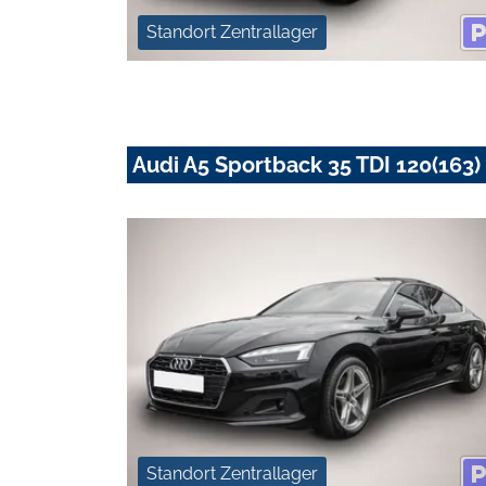
Standort Zentrallager
Audi A5 Sportback 35 TDI 120(163) 
Standort Zentrallager