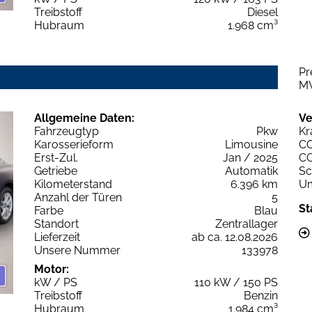
Treibstoff
Diesel
Hubraum
1.968 cm³
Pr
M
Allgemeine Daten:
Ve
Fahrzeugtyp
Pkw
Kr
Karosserieform
Limousine
C
Erst-Zul.
Jan / 2025
C
Getriebe
Automatik
Sc
Kilometerstand
6.396 km
Um
Anzahl der Türen
5
St
Farbe
Blau
Standort
Zentrallager
Lieferzeit
ab ca. 12.08.2026
Unsere Nummer
133978
Motor:
kW / PS
110 kW / 150 PS
Treibstoff
Benzin
Hubraum
1.984 cm³