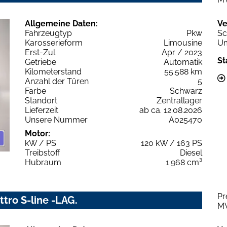
Allgemeine Daten:
Ve
Fahrzeugtyp
Pkw
Sc
Karosserieform
Limousine
Um
Erst-Zul.
Apr / 2023
St
Getriebe
Automatik
Kilometerstand
55.588 km
Anzahl der Türen
5
Farbe
Schwarz
Standort
Zentrallager
Lieferzeit
ab ca. 12.08.2026
Unsere Nummer
A025470
Motor:
kW / PS
120 kW / 163 PS
Treibstoff
Diesel
Hubraum
1.968 cm³
Pr
ttro S-line -LAG.
M