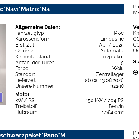
Pr
nic*Navi*Matrix*Na
M
Allgemeine Daten:
Ve
Fahrzeugtyp
Pkw
Kr
Karosserieform
Limousine
C
Erst-Zul.
Apr / 2025
C
Getriebe
Automatik
Um
Kilometerstand
11.410 km
St
Anzahl der Türen
5
Farbe
Weiß
Standort
Zentrallager
Lieferzeit
ab ca. 13.08.2026
Unsere Nummer
32298
Motor:
kW / PS
150 kW / 204 PS
Treibstoff
Benzin
Hubraum
1.984 cm³
Pr
c schwarzpaket*Pano*M
M