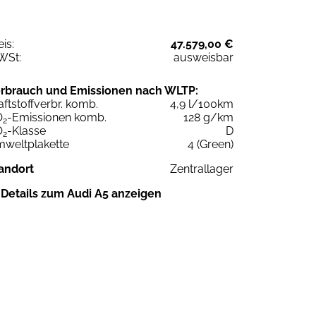
eis:
47.579,00 €
WSt:
ausweisbar
rbrauch und Emissionen nach WLTP:
aftstoffverbr. komb.
4,9 l/100km
O
-Emissionen komb.
128 g/km
2
O
-Klasse
D
2
weltplakette
4 (Green)
andort
Zentrallager
Details zum Audi A5 anzeigen