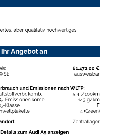
rtes, aber qualitativ hochwertiges
 Ihr Angebot an
eis:
61.472,00 €
WSt:
ausweisbar
rbrauch und Emissionen nach WLTP:
aftstoffverbr. komb.
5,4 l/100km
O
-Emissionen komb.
143 g/km
2
O
-Klasse
E
2
weltplakette
4 (Green)
andort
Zentrallager
Details zum Audi A5 anzeigen