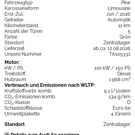
Fahrzeugtyp
Pkw
Karosserieform
Limousine
Erst-Zul.
Jun / 2026
Getriebe
Automatik
Kilometerstand
11 km
Anzahl der Türen
5
Farbe
Grün
Standort
Zentrallager
Lieferzeit
ab ca. 12.08.2026
Unsere Nummer
TA105331
Motor:
kW / PS
110 kW / 150 PS
Treibstoff
Diesel
Hubraum
1.968 cm³
Verbrauch und Emissionen nach WLTP:
Kraftstoffverbr. komb.
5,1 l/100km
CO
-Emissionen komb.
134 g/km
2
CO
-Klasse
D
2
Schadstoffklasse
Euro 6e
Umweltplakette
4 (Green)
Standort
Zentrallager
Details zum Audi A3 anzeigen