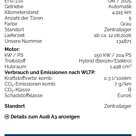
Erst-Zul.
Okt / 2025
Getriebe
Automatik
Kilometerstand
4.915 km
Anzahl der Türen
5
Farbe
Grau
Standort
Zentrallager
Lieferzeit
ab ca. 12.08.2026
Unsere Nummer
134871
Motor:
kW / PS
150 kW / 204 PS
Treibstoff
Hybrid (Benzin/Elektro)
Hubraum
1.498 cm³
Verbrauch und Emissionen nach WLTP:
Kraftstoffverbr. komb.
0,3 l/100km
CO
-Emissionen komb.
7 g/km
2
CO
-Klasse
B
2
Schadstoffklasse
Euro6
Standort
Zentrallager
Details zum Audi A3 anzeigen