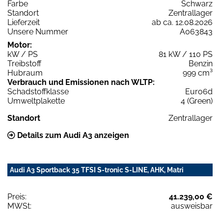
Farbe
Schwarz
Standort
Zentrallager
Lieferzeit
ab ca. 12.08.2026
Unsere Nummer
A063843
Motor:
kW / PS
81 kW / 110 PS
Treibstoff
Benzin
Hubraum
999 cm³
Verbrauch und Emissionen nach WLTP:
Schadstoffklasse
Euro6d
Umweltplakette
4 (Green)
Standort
Zentrallager
Details zum Audi A3 anzeigen
Audi A3 Sportback 35 TFSI S-tronic S-LINE, AHK, Matri
Preis:
41.239,00 €
MWSt:
ausweisbar