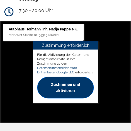
7.30 - 20.00 Uhr
Autohaus Hofmann, Inh. Nadja Pappe e.K.
Merlauer Straße 10, 35325 Mücke
Zustimmung erforderlich
Für die Aktivierung der Karten- und
Navigationsdienste ist Ihre
Zustimmung zu den
Datenschutzrichtlinien vom
Drittanbieter Google LLC
erforderlich.
Zustimmen und
aktivieren