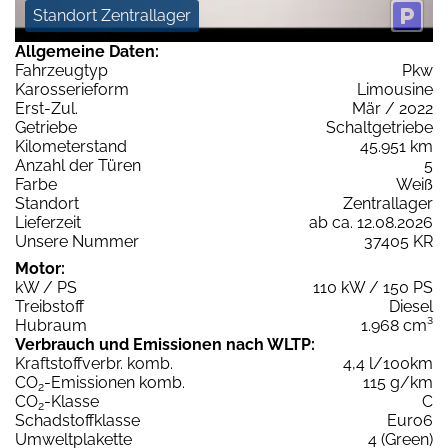
Standort Zentrallager
Allgemeine Daten:
Fahrzeugtyp
Pkw
Karosserieform
Limousine
Erst-Zul.
Mär / 2022
Getriebe
Schaltgetriebe
Kilometerstand
45.951 km
Anzahl der Türen
5
Farbe
Weiß
Standort
Zentrallager
Lieferzeit
ab ca. 12.08.2026
Unsere Nummer
37405 KR
Motor:
kW / PS
110 kW / 150 PS
Treibstoff
Diesel
Hubraum
1.968 cm³
Verbrauch und Emissionen nach WLTP:
Kraftstoffverbr. komb.
4,4 l/100km
CO
-Emissionen komb.
115 g/km
2
CO
-Klasse
C
2
Schadstoffklasse
Euro6
Umweltplakette
4 (Green)