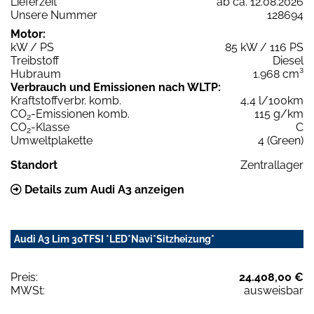
Lieferzeit
ab ca. 12.08.2026
Unsere Nummer
128694
Motor:
kW / PS
85 kW / 116 PS
Treibstoff
Diesel
Hubraum
1.968 cm³
Verbrauch und Emissionen nach WLTP:
Kraftstoffverbr. komb.
4,4 l/100km
CO
-Emissionen komb.
115 g/km
2
CO
-Klasse
C
2
Umweltplakette
4 (Green)
Standort
Zentrallager
Details zum Audi A3 anzeigen
Audi A3 Lim 30TFSI *LED*Navi*Sitzheizung*
Preis:
24.408,00 €
MWSt:
ausweisbar