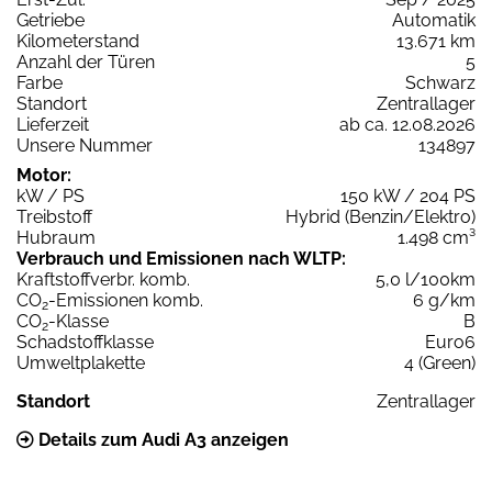
Getriebe
Automatik
Kilometerstand
13.671 km
Anzahl der Türen
5
Farbe
Schwarz
Standort
Zentrallager
Lieferzeit
ab ca. 12.08.2026
Unsere Nummer
134897
Motor:
kW / PS
150 kW / 204 PS
Treibstoff
Hybrid (Benzin/Elektro)
Hubraum
1.498 cm³
Verbrauch und Emissionen nach WLTP:
Kraftstoffverbr. komb.
5,0 l/100km
CO
-Emissionen komb.
6 g/km
2
CO
-Klasse
B
2
Schadstoffklasse
Euro6
Umweltplakette
4 (Green)
Standort
Zentrallager
Details zum Audi A3 anzeigen