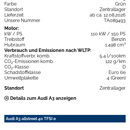
Farbe
Grün
Standort
Zentrallager
Lieferzeit
ab ca. 12.08.2026
Unsere Nummer
TA089493
Motor:
kW / PS
110 kW / 150 PS
Treibstoff
Benzin
Hubraum
1.498 cm³
Verbrauch und Emissionen nach WLTP:
Kraftstoffverbr. komb.
5,4 l/100km
CO
-Emissionen komb.
122 g/km
2
CO
-Klasse
D
2
Schadstoffklasse
Euro 6e
Umweltplakette
4 (Green)
Standort
Zentrallager
Details zum Audi A3 anzeigen
Audi A3 allstreet 40 TFSI e