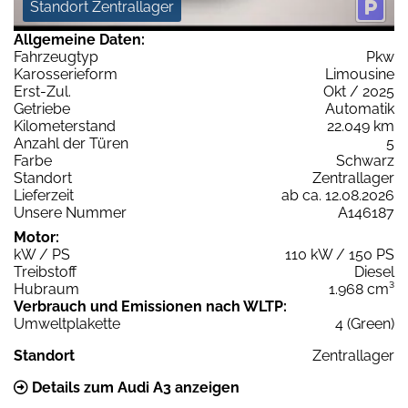
Standort Zentrallager
Allgemeine Daten:
Fahrzeugtyp
Pkw
Karosserieform
Limousine
Erst-Zul.
Okt / 2025
Getriebe
Automatik
Kilometerstand
22.049 km
Anzahl der Türen
5
Farbe
Schwarz
Standort
Zentrallager
Lieferzeit
ab ca. 12.08.2026
Unsere Nummer
A146187
Motor:
kW / PS
110 kW / 150 PS
Treibstoff
Diesel
Hubraum
1.968 cm³
Verbrauch und Emissionen nach WLTP:
Umweltplakette
4 (Green)
Standort
Zentrallager
Details zum Audi A3 anzeigen