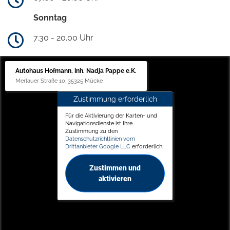
Sonntag
7.30 - 20.00 Uhr
Autohaus Hofmann, Inh. Nadja Pappe e.K.
Merlauer Straße 10, 35325 Mücke
Zustimmung erforderlich
Für die Aktivierung der Karten- und
Navigationsdienste ist Ihre
Zustimmung zu den
Datenschutzrichtlinien vom
Drittanbieter Google LLC
erforderlich.
Zustimmen und
aktivieren