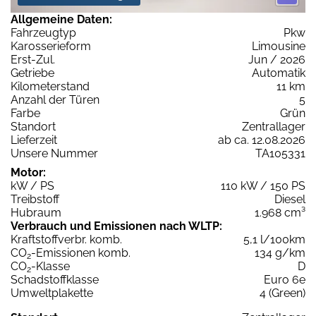
Allgemeine Daten:
Fahrzeugtyp
Pkw
Karosserieform
Limousine
Erst-Zul.
Jun / 2026
Getriebe
Automatik
Kilometerstand
11 km
Anzahl der Türen
5
Farbe
Grün
Standort
Zentrallager
Lieferzeit
ab ca. 12.08.2026
Unsere Nummer
TA105331
Motor:
kW / PS
110 kW / 150 PS
Treibstoff
Diesel
Hubraum
1.968 cm³
Verbrauch und Emissionen nach WLTP:
Kraftstoffverbr. komb.
5,1 l/100km
CO
-Emissionen komb.
134 g/km
2
CO
-Klasse
D
2
Schadstoffklasse
Euro 6e
Umweltplakette
4 (Green)