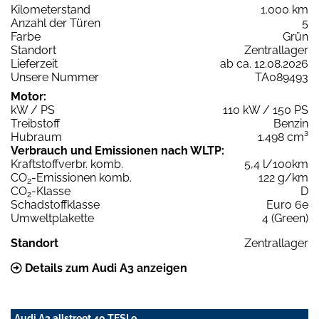
Kilometerstand
1.000 km
Anzahl der Türen
5
Farbe
Grün
Standort
Zentrallager
Lieferzeit
ab ca. 12.08.2026
Unsere Nummer
TA089493
Motor:
kW / PS
110 kW / 150 PS
Treibstoff
Benzin
Hubraum
1.498 cm³
Verbrauch und Emissionen nach WLTP:
Kraftstoffverbr. komb.
5,4 l/100km
CO
-Emissionen komb.
122 g/km
2
CO
-Klasse
D
2
Schadstoffklasse
Euro 6e
Umweltplakette
4 (Green)
Standort
Zentrallager
Details zum Audi A3 anzeigen
Audi A3 allstreet 40 TFSI e