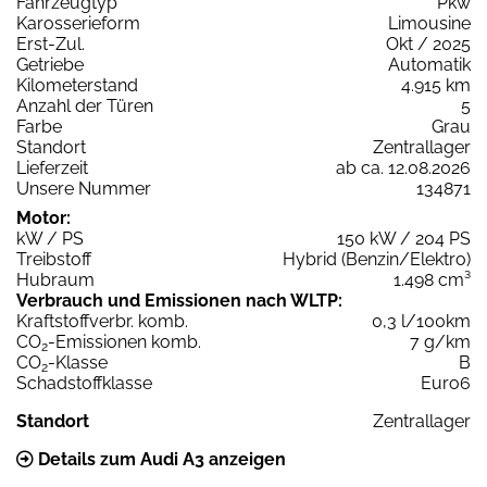
Fahrzeugtyp
Pkw
Karosserieform
Limousine
Erst-Zul.
Okt / 2025
Getriebe
Automatik
Kilometerstand
4.915 km
Anzahl der Türen
5
Farbe
Grau
Standort
Zentrallager
Lieferzeit
ab ca. 12.08.2026
Unsere Nummer
134871
Motor:
kW / PS
150 kW / 204 PS
Treibstoff
Hybrid (Benzin/Elektro)
Hubraum
1.498 cm³
Verbrauch und Emissionen nach WLTP:
Kraftstoffverbr. komb.
0,3 l/100km
CO
-Emissionen komb.
7 g/km
2
CO
-Klasse
B
2
Schadstoffklasse
Euro6
Standort
Zentrallager
Details zum Audi A3 anzeigen