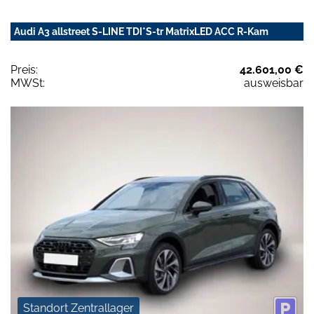
Audi A3 allstreet S-LINE TDI*S-tr MatrixLED ACC R-Kam
Preis:
42.601,00 €
MWSt:
ausweisbar
Standort Zentrallager