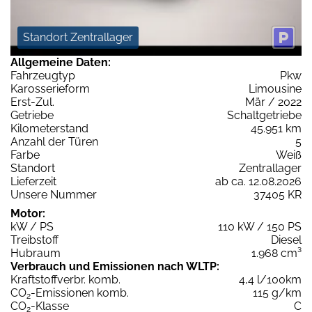
Standort Zentrallager
Allgemeine Daten:
Fahrzeugtyp
Pkw
Karosserieform
Limousine
Erst-Zul.
Mär / 2022
Getriebe
Schaltgetriebe
Kilometerstand
45.951 km
Anzahl der Türen
5
Farbe
Weiß
Standort
Zentrallager
Lieferzeit
ab ca. 12.08.2026
Unsere Nummer
37405 KR
Motor:
kW / PS
110 kW / 150 PS
Treibstoff
Diesel
Hubraum
1.968 cm³
Verbrauch und Emissionen nach WLTP:
Kraftstoffverbr. komb.
4,4 l/100km
CO
-Emissionen komb.
115 g/km
2
CO
-Klasse
C
2