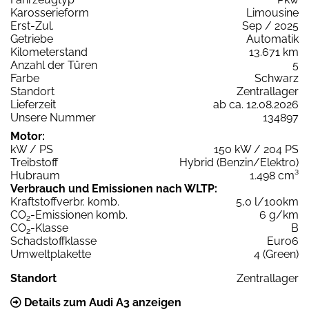
Karosserieform
Limousine
Erst-Zul.
Sep / 2025
Getriebe
Automatik
Kilometerstand
13.671 km
Anzahl der Türen
5
Farbe
Schwarz
Standort
Zentrallager
Lieferzeit
ab ca. 12.08.2026
Unsere Nummer
134897
Motor:
kW / PS
150 kW / 204 PS
Treibstoff
Hybrid (Benzin/Elektro)
Hubraum
1.498 cm³
Verbrauch und Emissionen nach WLTP:
Kraftstoffverbr. komb.
5,0 l/100km
CO
-Emissionen komb.
6 g/km
2
CO
-Klasse
B
2
Schadstoffklasse
Euro6
Umweltplakette
4 (Green)
Standort
Zentrallager
Details zum Audi A3 anzeigen