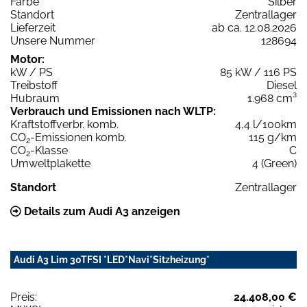
Farbe
Silber
Standort
Zentrallager
Lieferzeit
ab ca. 12.08.2026
Unsere Nummer
128694
Motor:
kW / PS
85 kW / 116 PS
Treibstoff
Diesel
Hubraum
1.968 cm³
Verbrauch und Emissionen nach WLTP:
Kraftstoffverbr. komb.
4,4 l/100km
CO
-Emissionen komb.
115 g/km
2
CO
-Klasse
C
2
Umweltplakette
4 (Green)
Standort
Zentrallager
Details zum Audi A3 anzeigen
Audi A3 Lim 30TFSI *LED*Navi*Sitzheizung*
Preis:
24.408,00 €