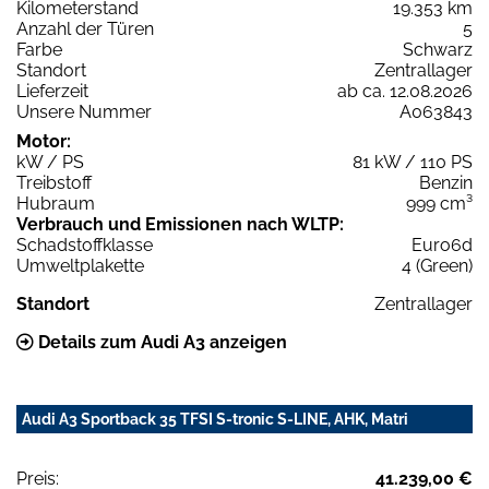
Kilometerstand
19.353 km
Anzahl der Türen
5
Farbe
Schwarz
Standort
Zentrallager
Lieferzeit
ab ca. 12.08.2026
Unsere Nummer
A063843
Motor:
kW / PS
81 kW / 110 PS
Treibstoff
Benzin
Hubraum
999 cm³
Verbrauch und Emissionen nach WLTP:
Schadstoffklasse
Euro6d
Umweltplakette
4 (Green)
Standort
Zentrallager
Details zum Audi A3 anzeigen
Audi A3 Sportback 35 TFSI S-tronic S-LINE, AHK, Matri
Preis:
41.239,00 €