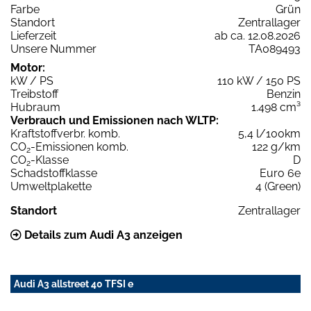
Farbe
Grün
Standort
Zentrallager
Lieferzeit
ab ca. 12.08.2026
Unsere Nummer
TA089493
Motor:
kW / PS
110 kW / 150 PS
Treibstoff
Benzin
Hubraum
1.498 cm³
Verbrauch und Emissionen nach WLTP:
Kraftstoffverbr. komb.
5,4 l/100km
CO
-Emissionen komb.
122 g/km
2
CO
-Klasse
D
2
Schadstoffklasse
Euro 6e
Umweltplakette
4 (Green)
Standort
Zentrallager
Details zum Audi A3 anzeigen
Audi A3 allstreet 40 TFSI e