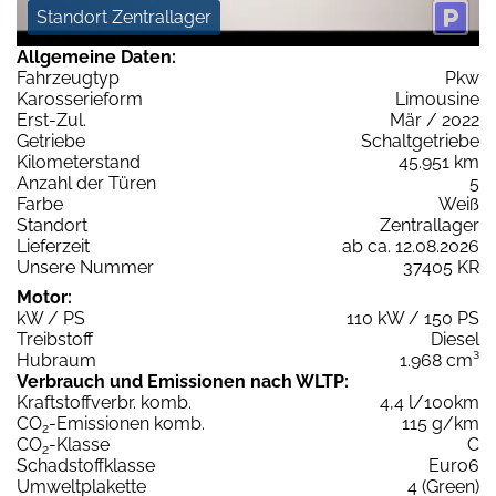
Standort Zentrallager
Allgemeine Daten:
Fahrzeugtyp
Pkw
Karosserieform
Limousine
Erst-Zul.
Mär / 2022
Getriebe
Schaltgetriebe
Kilometerstand
45.951 km
Anzahl der Türen
5
Farbe
Weiß
Standort
Zentrallager
Lieferzeit
ab ca. 12.08.2026
Unsere Nummer
37405 KR
Motor:
kW / PS
110 kW / 150 PS
Treibstoff
Diesel
Hubraum
1.968 cm³
Verbrauch und Emissionen nach WLTP:
Kraftstoffverbr. komb.
4,4 l/100km
CO
-Emissionen komb.
115 g/km
2
CO
-Klasse
C
2
Schadstoffklasse
Euro6
Umweltplakette
4 (Green)