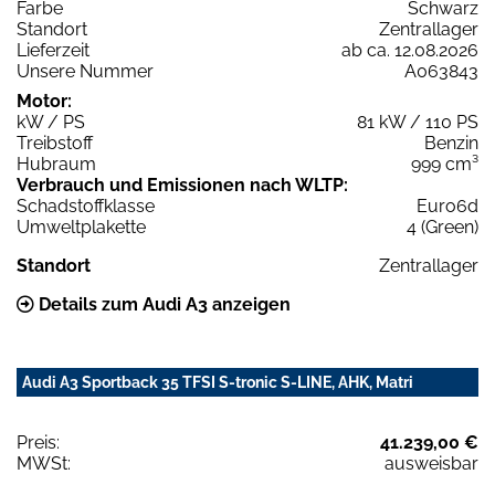
Farbe
Schwarz
Standort
Zentrallager
Lieferzeit
ab ca. 12.08.2026
Unsere Nummer
A063843
Motor:
kW / PS
81 kW / 110 PS
Treibstoff
Benzin
Hubraum
999 cm³
Verbrauch und Emissionen nach WLTP:
Schadstoffklasse
Euro6d
Umweltplakette
4 (Green)
Standort
Zentrallager
Details zum Audi A3 anzeigen
Audi A3 Sportback 35 TFSI S-tronic S-LINE, AHK, Matri
Preis:
41.239,00 €
MWSt:
ausweisbar