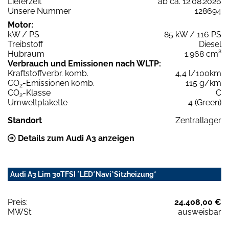
Lieferzeit
ab ca. 12.08.2026
Unsere Nummer
128694
Motor:
kW / PS
85 kW / 116 PS
Treibstoff
Diesel
Hubraum
1.968 cm³
Verbrauch und Emissionen nach WLTP:
Kraftstoffverbr. komb.
4,4 l/100km
CO
-Emissionen komb.
115 g/km
2
CO
-Klasse
C
2
Umweltplakette
4 (Green)
Standort
Zentrallager
Details zum Audi A3 anzeigen
Audi A3 Lim 30TFSI *LED*Navi*Sitzheizung*
Preis:
24.408,00 €
MWSt:
ausweisbar