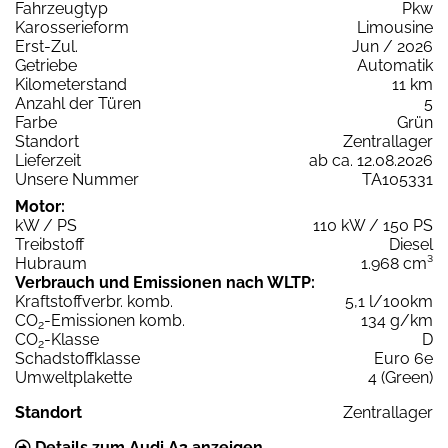
Fahrzeugtyp
Pkw
Karosserieform
Limousine
Erst-Zul.
Jun / 2026
Getriebe
Automatik
Kilometerstand
11 km
Anzahl der Türen
5
Farbe
Grün
Standort
Zentrallager
Lieferzeit
ab ca. 12.08.2026
Unsere Nummer
TA105331
Motor:
kW / PS
110 kW / 150 PS
Treibstoff
Diesel
Hubraum
1.968 cm³
Verbrauch und Emissionen nach WLTP:
Kraftstoffverbr. komb.
5,1 l/100km
CO
-Emissionen komb.
134 g/km
2
CO
-Klasse
D
2
Schadstoffklasse
Euro 6e
Umweltplakette
4 (Green)
Standort
Zentrallager
Details zum Audi A3 anzeigen