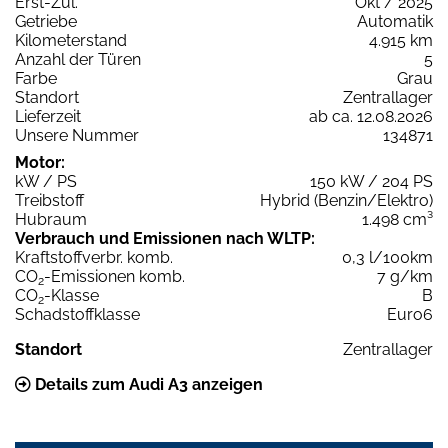
Erst-Zul.
Okt / 2025
Getriebe
Automatik
Kilometerstand
4.915 km
Anzahl der Türen
5
Farbe
Grau
Standort
Zentrallager
Lieferzeit
ab ca. 12.08.2026
Unsere Nummer
134871
Motor:
kW / PS
150 kW / 204 PS
Treibstoff
Hybrid (Benzin/Elektro)
Hubraum
1.498 cm³
Verbrauch und Emissionen nach WLTP:
Kraftstoffverbr. komb.
0,3 l/100km
CO
-Emissionen komb.
7 g/km
2
CO
-Klasse
B
2
Schadstoffklasse
Euro6
Standort
Zentrallager
Details zum Audi A3 anzeigen