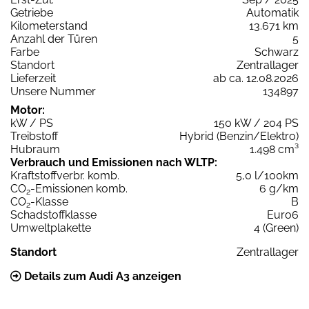
Getriebe
Automatik
Kilometerstand
13.671 km
Anzahl der Türen
5
Farbe
Schwarz
Standort
Zentrallager
Lieferzeit
ab ca. 12.08.2026
Unsere Nummer
134897
Motor:
kW / PS
150 kW / 204 PS
Treibstoff
Hybrid (Benzin/Elektro)
Hubraum
1.498 cm³
Verbrauch und Emissionen nach WLTP:
Kraftstoffverbr. komb.
5,0 l/100km
CO
-Emissionen komb.
6 g/km
2
CO
-Klasse
B
2
Schadstoffklasse
Euro6
Umweltplakette
4 (Green)
Standort
Zentrallager
Details zum Audi A3 anzeigen