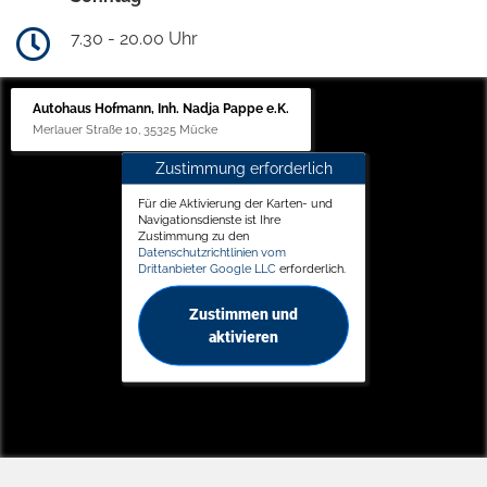
7.30 - 20.00 Uhr
Autohaus Hofmann, Inh. Nadja Pappe e.K.
Merlauer Straße 10, 35325 Mücke
Zustimmung erforderlich
Für die Aktivierung der Karten- und
Navigationsdienste ist Ihre
Zustimmung zu den
Datenschutzrichtlinien vom
Drittanbieter Google LLC
erforderlich.
Zustimmen und
aktivieren