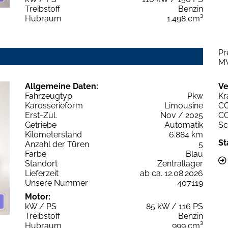
Treibstoff
Benzin
Hubraum
1.498 cm³
Pr
M
Allgemeine Daten:
Ve
Fahrzeugtyp
Pkw
Kr
Karosserieform
Limousine
C
Erst-Zul.
Nov / 2025
C
Getriebe
Automatik
Sc
Kilometerstand
6.884 km
St
Anzahl der Türen
5
Farbe
Blau
Standort
Zentrallager
Lieferzeit
ab ca. 12.08.2026
Unsere Nummer
407119
Motor:
kW / PS
85 kW / 116 PS
Treibstoff
Benzin
Hubraum
999 cm³