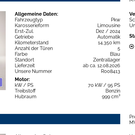
Allgemeine Daten:
Ve
Fahrzeugtyp
Pkw
Sc
Karosserieform
Limousine
Um
Erst-Zul.
Dez / 2024
St
Getriebe
Automatik
Kilometerstand
14.350 km
Anzahl der Türen
5
Farbe
Blau
Standort
Zentrallager
Lieferzeit
ab ca. 12.08.2026
Unsere Nummer
R008413
Motor:
kW / PS
70 kW / 95 PS
Treibstoff
Benzin
Hubraum
999 cm³
Pr
M