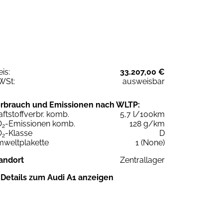
eis:
33.207,00 €
WSt:
ausweisbar
rbrauch und Emissionen nach WLTP:
aftstoffverbr. komb.
5,7 l/100km
O
-Emissionen komb.
128 g/km
2
O
-Klasse
D
2
weltplakette
1 (None)
andort
Zentrallager
Details zum Audi A1 anzeigen