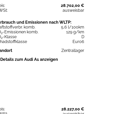
eis:
28.702,00 €
WSt:
ausweisbar
rbrauch und Emissionen nach WLTP:
aftstoffverbr. komb.
5,6 l/100km
O
-Emissionen komb.
129 g/km
2
O
-Klasse
D
2
hadstoffklasse
Euro6
andort
Zentrallager
Details zum Audi A1 anzeigen
eis:
28.227,00 €
WSt:
ausweisbar