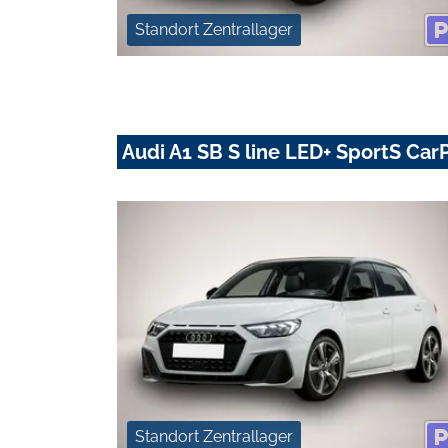
Standort Zentrallager
Audi A1 SB S line LED+ SportS Car
Standort Zentrallager