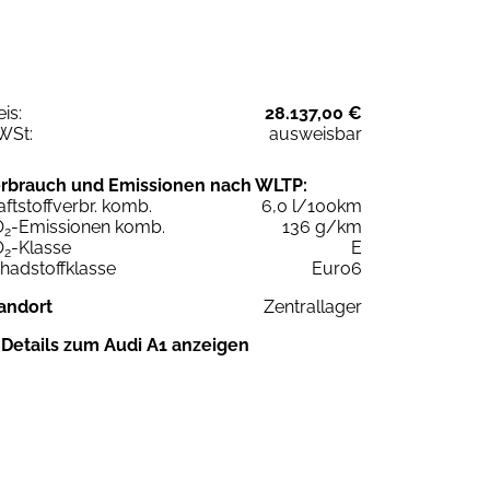
eis:
28.137,00 €
WSt:
ausweisbar
rbrauch und Emissionen nach WLTP:
aftstoffverbr. komb.
6,0 l/100km
O
-Emissionen komb.
136 g/km
2
O
-Klasse
E
2
hadstoffklasse
Euro6
andort
Zentrallager
Details zum Audi A1 anzeigen