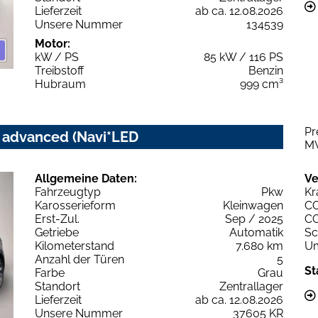
Lieferzeit
ab ca. 12.08.2026
Unsere Nummer
134539
Motor:
kW / PS
85 kW / 116 PS
Treibstoff
Benzin
Hubraum
999 cm³
Pr
c advanced (Navi*LED
M
Allgemeine Daten:
Ve
Fahrzeugtyp
Pkw
Kr
Karosserieform
Kleinwagen
C
Erst-Zul.
Sep / 2025
C
Getriebe
Automatik
Sc
Kilometerstand
7.680 km
Um
Anzahl der Türen
5
St
Farbe
Grau
Standort
Zentrallager
Lieferzeit
ab ca. 12.08.2026
Unsere Nummer
37605 KR