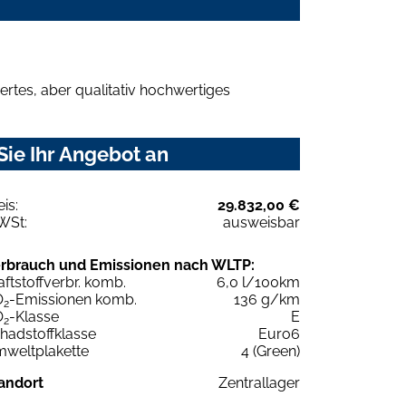
rtes, aber qualitativ hochwertiges
Sie Ihr Angebot an
eis:
29.832,00 €
WSt:
ausweisbar
rbrauch und Emissionen nach WLTP:
aftstoffverbr. komb.
6,0 l/100km
O
-Emissionen komb.
136 g/km
2
O
-Klasse
E
2
hadstoffklasse
Euro6
weltplakette
4 (Green)
andort
Zentrallager