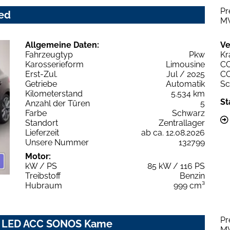
Pr
ced
M
Allgemeine Daten:
Ve
Fahrzeugtyp
Pkw
Kr
Karosserieform
Limousine
C
Erst-Zul.
Jul / 2025
C
Getriebe
Automatik
Sc
Kilometerstand
5.534 km
St
Anzahl der Türen
5
Farbe
Schwarz
Standort
Zentrallager
Lieferzeit
ab ca. 12.08.2026
Unsere Nummer
132799
Motor:
kW / PS
85 kW / 116 PS
Treibstoff
Benzin
Hubraum
999 cm³
Pr
nic LED ACC SONOS Kame
M