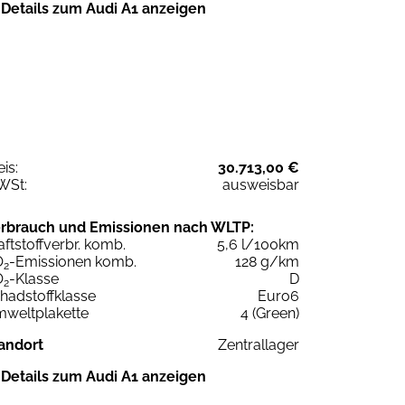
Details zum Audi A1 anzeigen
eis:
30.713,00 €
WSt:
ausweisbar
rbrauch und Emissionen nach WLTP:
aftstoffverbr. komb.
5,6 l/100km
O
-Emissionen komb.
128 g/km
2
O
-Klasse
D
2
hadstoffklasse
Euro6
weltplakette
4 (Green)
andort
Zentrallager
Details zum Audi A1 anzeigen