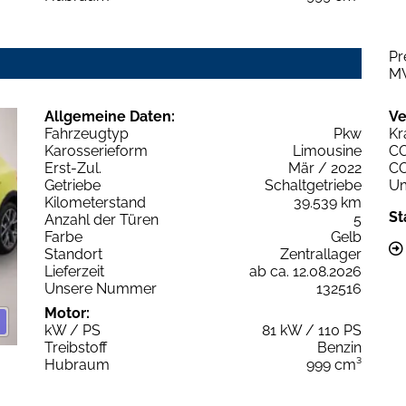
Pr
M
Allgemeine Daten:
Ve
Fahrzeugtyp
Pkw
Kr
Karosserieform
Limousine
C
Erst-Zul.
Mär / 2022
C
Getriebe
Schaltgetriebe
Um
Kilometerstand
39.539 km
St
Anzahl der Türen
5
Farbe
Gelb
Standort
Zentrallager
Lieferzeit
ab ca. 12.08.2026
Unsere Nummer
132516
Motor:
kW / PS
81 kW / 110 PS
Treibstoff
Benzin
Hubraum
999 cm³