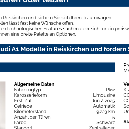
n Reiskirchen und sichern Sie sich Ihren Traumwagen.
len lässt fast keine Wünsche offen.
en technologischen Features suchen oder sich für ein preiswe
hnen eine breite Palette an Optionen.
di A1 Modelle in Reiskirchen und fordern 
Pr
M
Allgemeine Daten:
Ve
Fahrzeugtyp
Pkw
Kr
Karosserieform
Limousine
C
Erst-Zul.
Jun / 2025
C
Getriebe
Automatik
Sc
Kilometerstand
9.223 km
Um
Anzahl der Türen
5
St
Farbe
Schwarz
Standort
Zentrallager