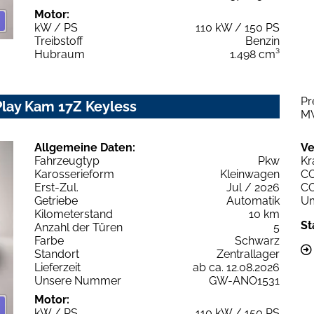
Motor:
kW / PS
110 kW / 150 PS
Treibstoff
Benzin
Hubraum
1.498 cm³
Pr
Play Kam 17Z Keyless
M
Allgemeine Daten:
Ve
Fahrzeugtyp
Pkw
Kr
Karosserieform
Kleinwagen
C
Erst-Zul.
Jul / 2026
C
Getriebe
Automatik
Um
Kilometerstand
10 km
St
Anzahl der Türen
5
Farbe
Schwarz
Standort
Zentrallager
Lieferzeit
ab ca. 12.08.2026
Unsere Nummer
GW-ANO1531
Motor:
kW / PS
110 kW / 150 PS