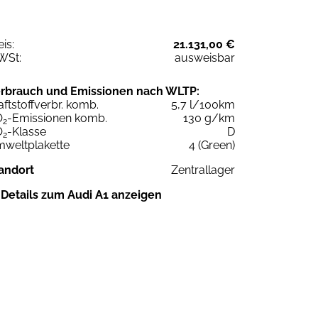
eis:
21.131,00 €
WSt:
ausweisbar
rbrauch und Emissionen nach WLTP:
aftstoffverbr. komb.
5,7 l/100km
O
-Emissionen komb.
130 g/km
2
O
-Klasse
D
2
weltplakette
4 (Green)
andort
Zentrallager
Details zum Audi A1 anzeigen