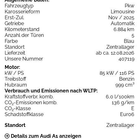
Fahrzeugtyp
Pkw
Karosserieform
Limousine
Erst-Zul.
Nov / 2025
Getriebe
Automatik
Kilometerstand
6.884 km
Anzahl der Türen
5
Farbe
Blau
Standort
Zentrallager
Lieferzeit
ab ca. 12.08.2026
Unsere Nummer
407119
Motor:
kW / PS
85 kW / 116 PS
Treibstoff
Benzin
Hubraum
999 cm³
Verbrauch und Emissionen nach WLTP:
Kraftstoffverbr. komb.
6,0 l/100km
CO
-Emissionen komb.
136 g/km
2
CO
-Klasse
E
2
Schadstoffklasse
Euro6
Standort
Zentrallager
Details zum Audi A1 anzeigen