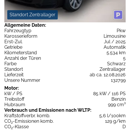
Standort Zentrallager
Allgemeine Daten:
Fahrzeugtyp
Pkw
Karosserieform
Limousine
Erst-Zul.
Jul / 2025
Getriebe
Automatik
Kilometerstand
5.534 km
Anzahl der Türen
5
Farbe
Schwarz
Standort
Zentrallager
Lieferzeit
ab ca. 12.08.2026
Unsere Nummer
132799
Motor:
kW / PS
85 kW / 116 PS
Treibstoff
Benzin
Hubraum
999 cm³
Verbrauch und Emissionen nach WLTP:
Kraftstoffverbr. komb.
5,6 l/100km
CO
-Emissionen komb.
129 g/km
2
CO
-Klasse
D
2