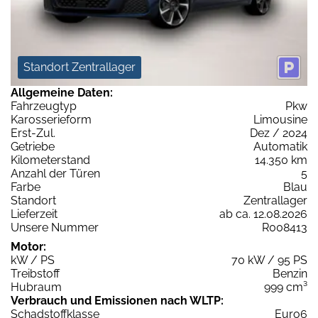
Standort Zentrallager
Allgemeine Daten:
Fahrzeugtyp
Pkw
Karosserieform
Limousine
Erst-Zul.
Dez / 2024
Getriebe
Automatik
Kilometerstand
14.350 km
Anzahl der Türen
5
Farbe
Blau
Standort
Zentrallager
Lieferzeit
ab ca. 12.08.2026
Unsere Nummer
R008413
Motor:
kW / PS
70 kW / 95 PS
Treibstoff
Benzin
Hubraum
999 cm³
Verbrauch und Emissionen nach WLTP:
Schadstoffklasse
Euro6