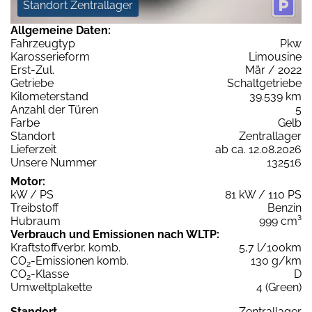
Standort Zentrallager
Allgemeine Daten:
Fahrzeugtyp
Pkw
Karosserieform
Limousine
Erst-Zul.
Mär / 2022
Getriebe
Schaltgetriebe
Kilometerstand
39.539 km
Anzahl der Türen
5
Farbe
Gelb
Standort
Zentrallager
Lieferzeit
ab ca. 12.08.2026
Unsere Nummer
132516
Motor:
kW / PS
81 kW / 110 PS
Treibstoff
Benzin
Hubraum
999 cm³
Verbrauch und Emissionen nach WLTP:
Kraftstoffverbr. komb.
5,7 l/100km
CO
-Emissionen komb.
130 g/km
2
CO
-Klasse
D
2
Umweltplakette
4 (Green)
Standort
Zentrallager