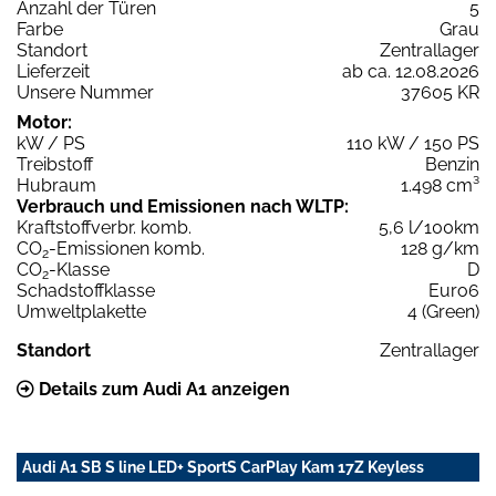
Anzahl der Türen
5
Farbe
Grau
Standort
Zentrallager
Lieferzeit
ab ca. 12.08.2026
Unsere Nummer
37605 KR
Motor:
kW / PS
110 kW / 150 PS
Treibstoff
Benzin
Hubraum
1.498 cm³
Verbrauch und Emissionen nach WLTP:
Kraftstoffverbr. komb.
5,6 l/100km
CO
-Emissionen komb.
128 g/km
2
CO
-Klasse
D
2
Schadstoffklasse
Euro6
Umweltplakette
4 (Green)
Standort
Zentrallager
Details zum Audi A1 anzeigen
Audi A1 SB S line LED+ SportS CarPlay Kam 17Z Keyless