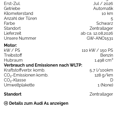
Erst-Zul.
Jul / 2026
Getriebe
Automatik
Kilometerstand
10 km
Anzahl der Türen
5
Farbe
Schwarz
Standort
Zentrallager
Lieferzeit
ab ca. 12.08.2026
Unsere Nummer
GW-ANO1531
Motor:
kW / PS
110 kW / 150 PS
Treibstoff
Benzin
Hubraum
1.498 cm³
Verbrauch und Emissionen nach WLTP:
Kraftstoffverbr. komb.
5,7 l/100km
CO
-Emissionen komb.
128 g/km
2
CO
-Klasse
D
2
Umweltplakette
1 (None)
Standort
Zentrallager
Details zum Audi A1 anzeigen