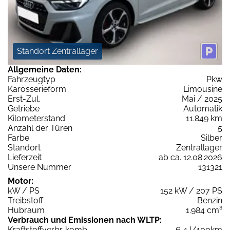
Standort Zentrallager
Allgemeine Daten:
Fahrzeugtyp
Pkw
Karosserieform
Limousine
Erst-Zul.
Mai / 2025
Getriebe
Automatik
Kilometerstand
11.849 km
Anzahl der Türen
5
Farbe
Silber
Standort
Zentrallager
Lieferzeit
ab ca. 12.08.2026
Unsere Nummer
131321
Motor:
kW / PS
152 kW / 207 PS
Treibstoff
Benzin
Hubraum
1.984 cm³
Verbrauch und Emissionen nach WLTP:
Kraftstoffverbr. komb.
6,4 l/100km