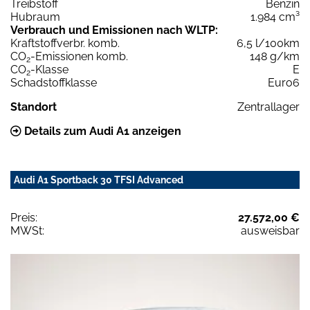
Treibstoff
Benzin
Hubraum
1.984 cm³
Verbrauch und Emissionen nach WLTP:
Kraftstoffverbr. komb.
6,5 l/100km
CO
-Emissionen komb.
148 g/km
2
CO
-Klasse
E
2
Schadstoffklasse
Euro6
Standort
Zentrallager
Details zum Audi A1 anzeigen
Audi A1 Sportback 30 TFSI Advanced
Preis:
27.572,00 €
MWSt:
ausweisbar