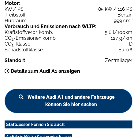
Motor:
kW / PS
85 kW / 116 PS
Treibstoff
Benzin
Hubraum
999 cm³
Verbrauch und Emissionen nach WLTP:
Kraftstoffverbr. komb.
5,6 l/100km
CO
-Emissionen komb.
127 g/km
2
CO
-Klasse
D
2
Schadstoffklasse
Euro6
Standort
Zentrallager
Details zum Audi A1 anzeigen
Weitere Audi A1 und andere Fahrzeuge
können Sie hier suchen
Stattdessen können Sie auch:
Audi A1 in Mücke Kaufen oder leasen