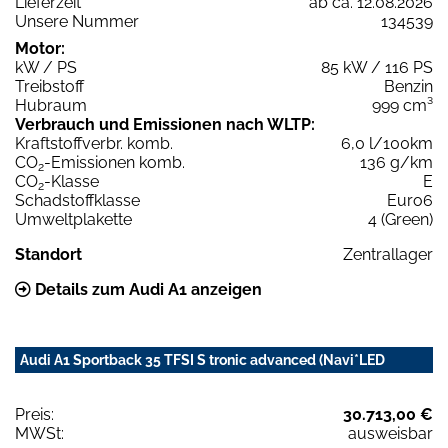
Lieferzeit
ab ca. 12.08.2026
Unsere Nummer
134539
Motor:
kW / PS
85 kW / 116 PS
Treibstoff
Benzin
Hubraum
999 cm³
Verbrauch und Emissionen nach WLTP:
Kraftstoffverbr. komb.
6,0 l/100km
CO
-Emissionen komb.
136 g/km
2
CO
-Klasse
E
2
Schadstoffklasse
Euro6
Umweltplakette
4 (Green)
Standort
Zentrallager
Details zum Audi A1 anzeigen
Audi A1 Sportback 35 TFSI S tronic advanced (Navi*LED
Preis:
30.713,00 €
MWSt:
ausweisbar