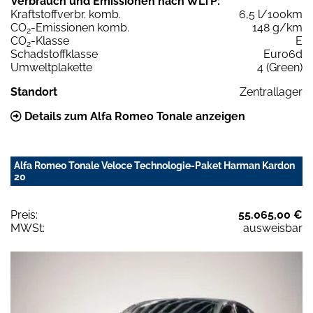
Verbrauch und Emissionen nach WLTP:
Kraftstoffverbr. komb.
6,5 l/100km
CO
-Emissionen komb.
148 g/km
2
CO
-Klasse
E
2
Schadstoffklasse
Euro6d
Umweltplakette
4 (Green)
Standort
Zentrallager
Details zum Alfa Romeo Tonale anzeigen
Alfa Romeo Tonale Veloce Technologie-Paket Harman Kardon
20
Preis:
55.065,00 €
MWSt:
ausweisbar