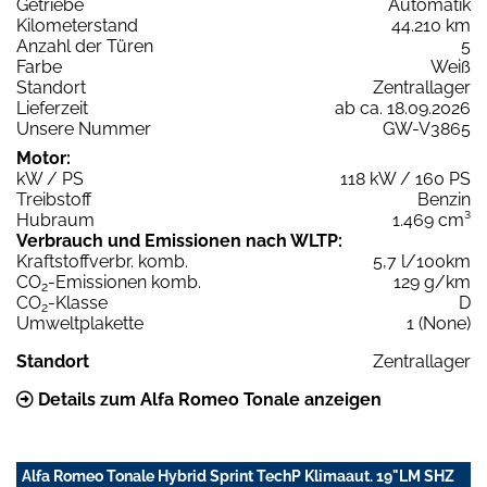
Getriebe
Automatik
Kilometerstand
44.210 km
Anzahl der Türen
5
Farbe
Weiß
Standort
Zentrallager
Lieferzeit
ab ca. 18.09.2026
Unsere Nummer
GW-V3865
Motor:
kW / PS
118 kW / 160 PS
Treibstoff
Benzin
Hubraum
1.469 cm³
Verbrauch und Emissionen nach WLTP:
Kraftstoffverbr. komb.
5,7 l/100km
CO
-Emissionen komb.
129 g/km
2
CO
-Klasse
D
2
Umweltplakette
1 (None)
Standort
Zentrallager
Details zum Alfa Romeo Tonale anzeigen
Alfa Romeo Tonale Hybrid Sprint TechP Klimaaut. 19"LM SHZ