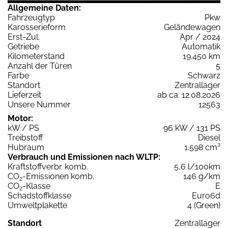
Allgemeine Daten:
Fahrzeugtyp
Pkw
Karosserieform
Geländewagen
Erst-Zul.
Apr / 2024
Getriebe
Automatik
Kilometerstand
19.450 km
Anzahl der Türen
5
Farbe
Schwarz
Standort
Zentrallager
Lieferzeit
ab ca. 12.08.2026
Unsere Nummer
12563
Motor:
kW / PS
96 kW / 131 PS
Treibstoff
Diesel
Hubraum
1.598 cm³
Verbrauch und Emissionen nach WLTP:
Kraftstoffverbr. komb.
5,6 l/100km
CO
-Emissionen komb.
146 g/km
2
CO
-Klasse
E
2
Schadstoffklasse
Euro6d
Umweltplakette
4 (Green)
Standort
Zentrallager