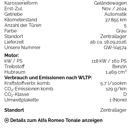
Karosserieform
Geländewagen
Erst-Zul.
Nov / 2024
Getriebe
Automatik
Kilometerstand
37.855 km
Anzahl der Türen
5
Farbe
Grau
Standort
Zentrallager
Lieferzeit
ab ca. 18.09.2026
Unsere Nummer
GW-V4574
Motor:
kW / PS
118 kW / 160 PS
Treibstoff
Benzin
Hubraum
1.469 cm³
Verbrauch und Emissionen nach WLTP:
Kraftstoffverbr. komb.
5,7 l/100km
CO
-Emissionen komb.
129 g/km
2
CO
-Klasse
D
2
Umweltplakette
1 (None)
Standort
Zentrallager
Details zum Alfa Romeo Tonale anzeigen