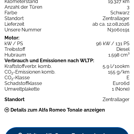
Kilometerstand
19.327 km
Anzahl der Türen
3
Farbe
Schwarz
Standort
Zentrallager
Lieferzeit
ab ca. 12.08.2026
Unsere Nummer
N3060191
Motor:
kW / PS
96 kW / 131 PS
Treibstoff
Diesel
Hubraum
1.598 cm³
Verbrauch und Emissionen nach WLTP:
Kraftstoffverbr. komb.
5,9 l/100km
CO
-Emissionen komb.
155 g/km
2
CO
-Klasse
E
2
Schadstoffklasse
Euro6d
Umweltplakette
1 (None)
Standort
Zentrallager
Details zum Alfa Romeo Tonale anzeigen