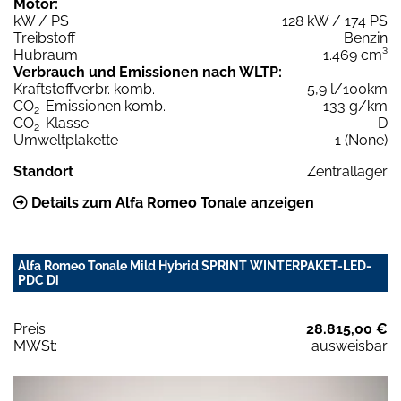
Motor:
kW / PS
128 kW / 174 PS
Treibstoff
Benzin
Hubraum
1.469 cm³
Verbrauch und Emissionen nach WLTP:
Kraftstoffverbr. komb.
5,9 l/100km
CO
-Emissionen komb.
133 g/km
2
CO
-Klasse
D
2
Umweltplakette
1 (None)
Standort
Zentrallager
Details zum Alfa Romeo Tonale anzeigen
Alfa Romeo Tonale Mild Hybrid SPRINT WINTERPAKET-LED-
PDC Di
Preis:
28.815,00 €
MWSt:
ausweisbar