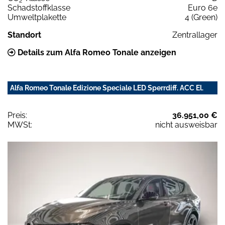
2
Schadstoffklasse
Euro 6e
Umweltplakette
4 (Green)
Standort
Zentrallager
Details zum Alfa Romeo Tonale anzeigen
Alfa Romeo Tonale Edizione Speciale LED Sperrdiff. ACC El.
Preis:
36.951,00 €
MWSt:
nicht ausweisbar