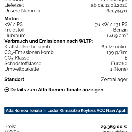
Lieferzeit
ab ca. 12.08.2026
Unsere Nummer
821519311
Motor:
kW / PS
96 kW / 131 PS
Treibstoff
Benzin
Hubraum
1.469 cm³
Verbrauch und Emissionen nach WLTP:
Kraftstoffverbr. komb.
6,1 l/100km
CO
-Emissionen komb.
139 g/km
2
CO
-Klasse
E
2
Schadstoffklasse
Euro6d
Umweltplakette
1 (None)
Standort
Zentrallager
Details zum Alfa Romeo Tonale anzeigen
Alfa Romeo Tonale Ti Leder Klimasitze Keyless ACC Navi Appl
Preis:
29.369,00 €