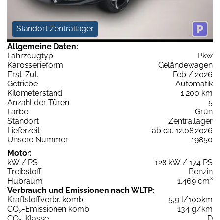
Standort Zentrallager
Allgemeine Daten:
Fahrzeugtyp
Pkw
Karosserieform
Geländewagen
Erst-Zul.
Feb / 2026
Getriebe
Automatik
Kilometerstand
1.200 km
Anzahl der Türen
5
Farbe
Grün
Standort
Zentrallager
Lieferzeit
ab ca. 12.08.2026
Unsere Nummer
19850
Motor:
kW / PS
128 kW / 174 PS
Treibstoff
Benzin
Hubraum
1.469 cm³
Verbrauch und Emissionen nach WLTP:
Kraftstoffverbr. komb.
5,9 l/100km
CO
-Emissionen komb.
134 g/km
2
CO
-Klasse
D