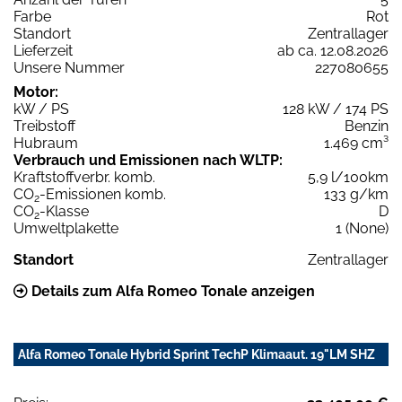
Farbe
Rot
Standort
Zentrallager
Lieferzeit
ab ca. 12.08.2026
Unsere Nummer
227080655
Motor:
kW / PS
128 kW / 174 PS
Treibstoff
Benzin
Hubraum
1.469 cm³
Verbrauch und Emissionen nach WLTP:
Kraftstoffverbr. komb.
5,9 l/100km
CO
-Emissionen komb.
133 g/km
2
CO
-Klasse
D
2
Umweltplakette
1 (None)
Standort
Zentrallager
Details zum Alfa Romeo Tonale anzeigen
Alfa Romeo Tonale Hybrid Sprint TechP Klimaaut. 19"LM SHZ