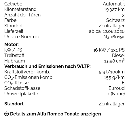
Getriebe
Automatik
Kilometerstand
19.327 km
Anzahl der Türen
3
Farbe
Schwarz
Standort
Zentrallager
Lieferzeit
ab ca. 12.08.2026
Unsere Nummer
N3060191
Motor:
kW / PS
96 kW / 131 PS
Treibstoff
Diesel
Hubraum
1.598 cm³
Verbrauch und Emissionen nach WLTP:
Kraftstoffverbr. komb.
5,9 l/100km
CO
-Emissionen komb.
155 g/km
2
CO
-Klasse
E
2
Schadstoffklasse
Euro6d
Umweltplakette
1 (None)
Standort
Zentrallager
Details zum Alfa Romeo Tonale anzeigen