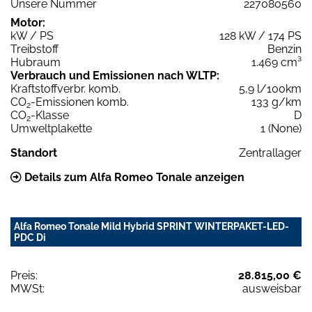
Unsere Nummer
227080560
Motor:
kW / PS
128 kW / 174 PS
Treibstoff
Benzin
Hubraum
1.469 cm³
Verbrauch und Emissionen nach WLTP:
Kraftstoffverbr. komb.
5,9 l/100km
CO
-Emissionen komb.
133 g/km
2
CO
-Klasse
D
2
Umweltplakette
1 (None)
Standort
Zentrallager
Details zum Alfa Romeo Tonale anzeigen
Alfa Romeo Tonale Mild Hybrid SPRINT WINTERPAKET-LED-
PDC Di
Preis:
28.815,00 €
MWSt:
ausweisbar