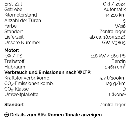
Erst-Zul.
Okt / 2024
Getriebe
Automatik
Kilometerstand
44.210 km
Anzahl der Türen
5
Farbe
Weiß
Standort
Zentrallager
Lieferzeit
ab ca. 18.09.2026
Unsere Nummer
GW-V3865
Motor:
kW / PS
118 kW / 160 PS
Treibstoff
Benzin
Hubraum
1.469 cm³
Verbrauch und Emissionen nach WLTP:
Kraftstoffverbr. komb.
5,7 l/100km
CO
-Emissionen komb.
129 g/km
2
CO
-Klasse
D
2
Umweltplakette
1 (None)
Standort
Zentrallager
Details zum Alfa Romeo Tonale anzeigen