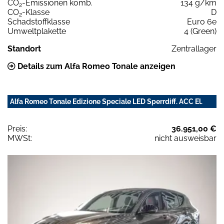
CO
-Emissionen komb.
134 g/km
2
CO
-Klasse
D
2
Schadstoffklasse
Euro 6e
Umweltplakette
4 (Green)
Standort
Zentrallager
Details zum Alfa Romeo Tonale anzeigen
Alfa Romeo Tonale Edizione Speciale LED Sperrdiff. ACC El.
Preis:
36.951,00 €
MWSt:
nicht ausweisbar