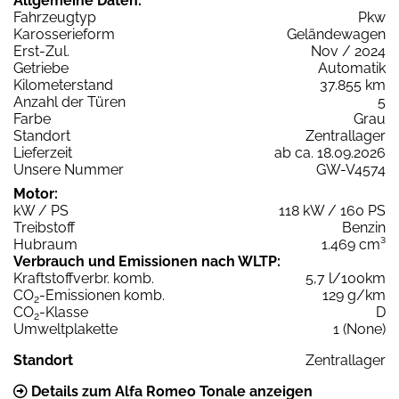
Allgemeine Daten:
Fahrzeugtyp
Pkw
Karosserieform
Geländewagen
Erst-Zul.
Nov / 2024
Getriebe
Automatik
Kilometerstand
37.855 km
Anzahl der Türen
5
Farbe
Grau
Standort
Zentrallager
Lieferzeit
ab ca. 18.09.2026
Unsere Nummer
GW-V4574
Motor:
kW / PS
118 kW / 160 PS
Treibstoff
Benzin
Hubraum
1.469 cm³
Verbrauch und Emissionen nach WLTP:
Kraftstoffverbr. komb.
5,7 l/100km
CO
-Emissionen komb.
129 g/km
2
CO
-Klasse
D
2
Umweltplakette
1 (None)
Standort
Zentrallager
Details zum Alfa Romeo Tonale anzeigen