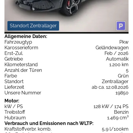
Standort Zentrallager
Allgemeine Daten:
Fahrzeugtyp
Pkw
Karosserieform
Geländewagen
Erst-Zul.
Feb / 2026
Getriebe
Automatik
Kilometerstand
1.200 km
Anzahl der Türen
5
Farbe
Grün
Standort
Zentrallager
Lieferzeit
ab ca. 12.08.2026
Unsere Nummer
19850
Motor:
kW / PS
128 kW / 174 PS
Treibstoff
Benzin
Hubraum
1.469 cm³
Verbrauch und Emissionen nach WLTP:
Kraftstoffverbr. komb.
5,9 l/100km