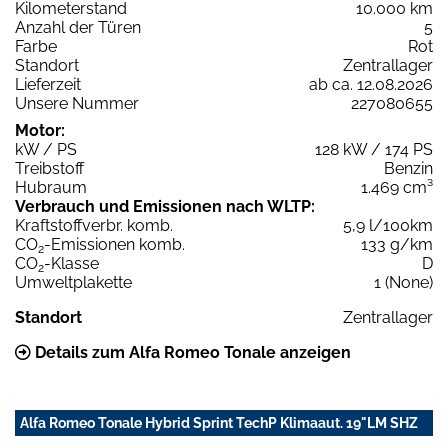
Kilometerstand
10.000 km
Anzahl der Türen
5
Farbe
Rot
Standort
Zentrallager
Lieferzeit
ab ca. 12.08.2026
Unsere Nummer
227080655
Motor:
kW / PS
128 kW / 174 PS
Treibstoff
Benzin
Hubraum
1.469 cm³
Verbrauch und Emissionen nach WLTP:
Kraftstoffverbr. komb.
5,9 l/100km
CO
-Emissionen komb.
133 g/km
2
CO
-Klasse
D
2
Umweltplakette
1 (None)
Standort
Zentrallager
Details zum Alfa Romeo Tonale anzeigen
Alfa Romeo Tonale Hybrid Sprint TechP Klimaaut. 19"LM SHZ