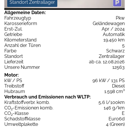
Standort Zentrallager
Allgemeine Daten:
Fahrzeugtyp
Pkw
Karosserieform
Geländewagen
Erst-Zul.
Apr / 2024
Getriebe
Automatik
Kilometerstand
19.450 km
Anzahl der Türen
5
Farbe
Schwarz
Standort
Zentrallager
Lieferzeit
ab ca. 12.08.2026
Unsere Nummer
12563
Motor:
kW / PS
96 kW / 131 PS
Treibstoff
Diesel
Hubraum
1.598 cm³
Verbrauch und Emissionen nach WLTP:
Kraftstoffverbr. komb.
5,6 l/100km
CO
-Emissionen komb.
146 g/km
2
CO
-Klasse
E
2
Schadstoffklasse
Euro6d
Umweltplakette
4 (Green)