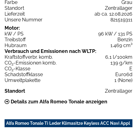
Farbe
Grau
Standort
Zentrallager
Lieferzeit
ab ca. 12.08.2026
Unsere Nummer
821519311
Motor:
kW / PS
96 kW / 131 PS
Treibstoff
Benzin
Hubraum
1.469 cm³
Verbrauch und Emissionen nach WLTP:
Kraftstoffverbr. komb.
6,1 l/100km
CO
-Emissionen komb.
139 g/km
2
CO
-Klasse
E
2
Schadstoffklasse
Euro6d
Umweltplakette
1 (None)
Standort
Zentrallager
Details zum Alfa Romeo Tonale anzeigen
Alfa Romeo Tonale Ti Leder Klimasitze Keyless ACC Navi Appl