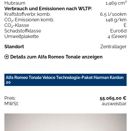
Hubraum
1.469 cm³
Verbrauch und Emissionen nach WLTP:
Kraftstoffverbr. komb.
6,5 l/100km
CO
-Emissionen komb.
148 g/km
2
CO
-Klasse
E
2
Schadstoffklasse
Euro6d
Umweltplakette
4 (Green)
Standort
Zentrallager
Details zum Alfa Romeo Tonale anzeigen
Alfa Romeo Tonale Veloce Technologie-Paket Harman Kardon
20
Preis:
55.065,00 €
MWSt:
ausweisbar