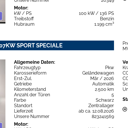
Unsere Nummer
20349
Motor:
kW / PS
100 kW / 136 PS
Treibstoff
Benzin
Hubraum
1.199 cm³
Pr
T 107KW SPORT SPECIALE
M
Allgemeine Daten:
Ve
Fahrzeugtyp
Pkw
Kr
Karosserieform
Geländewagen
C
Erst-Zul.
Mär / 2026
C
Getriebe
Automatik
Sc
Kilometerstand
2.500 km
Um
Anzahl der Türen
5
St
Farbe
Schwarz
Standort
Zentrallager
Lieferzeit
ab ca. 12.08.2026
Unsere Nummer
823241569
Motor: