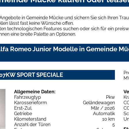
 Angebote in Gemeinde Mücke und sichern Sie sich Ihren Tr
len lässt fast keine Wünsche offen.
en technologischen Features suchen oder sich für ein preiswe
hnen eine breite Palette an Optionen.
lfa Romeo Junior Modelle in Gemeinde Müc
Pr
T 107KW SPORT SPECIALE
M
Allgemeine Daten:
Ve
Fahrzeugtyp
Pkw
Kr
Karosserieform
Geländewagen
C
Erst-Zul.
Mär / 2026
C
Getriebe
Automatik
Sc
Kilometerstand
10 km
Um
Anzahl der Türen
5