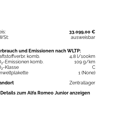
eis:
33.099,00 €
WSt:
ausweisbar
rbrauch und Emissionen nach WLTP:
aftstoffverbr. komb.
4,8 l/100km
O
-Emissionen komb.
109 g/km
2
O
-Klasse
C
2
weltplakette
1 (None)
andort
Zentrallager
Details zum Alfa Romeo Junior anzeigen