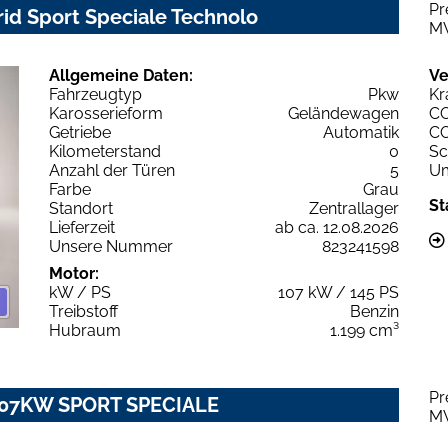
Pr
rid Sport Speciale Technolo
M
Allgemeine Daten:
Ve
Fahrzeugtyp
Pkw
Kr
Karosserieform
Geländewagen
C
Getriebe
Automatik
C
Kilometerstand
0
Sc
Anzahl der Türen
5
Um
Farbe
Grau
St
Standort
Zentrallager
Lieferzeit
ab ca. 12.08.2026
Unsere Nummer
823241598
Motor:
kW / PS
107 kW / 145 PS
Treibstoff
Benzin
Hubraum
1.199 cm³
Pr
T 107KW SPORT SPECIALE
M