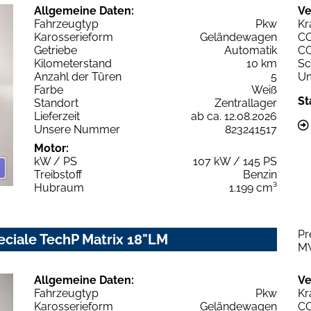
Allgemeine Daten:
Ve
Fahrzeugtyp
Pkw
Kr
Karosserieform
Geländewagen
C
Getriebe
Automatik
C
Kilometerstand
10 km
Sc
Anzahl der Türen
5
Um
Farbe
Weiß
St
Standort
Zentrallager
Lieferzeit
ab ca. 12.08.2026
Unsere Nummer
823241517
Motor:
kW / PS
107 kW / 145 PS
Treibstoff
Benzin
Hubraum
1.199 cm³
Pr
eciale TechP Matrix 18"LM
M
Allgemeine Daten:
Ve
Fahrzeugtyp
Pkw
Kr
Karosserieform
Geländewagen
C