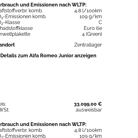
rbrauch und Emissionen nach WLTP:
aftstoffverbr. komb.
4,8 l/100km
O
-Emissionen komb.
109 g/km
2
O
-Klasse
C
2
hadstoffklasse
Euro 6e
weltplakette
4 (Green)
andort
Zentrallager
Details zum Alfa Romeo Junior anzeigen
eis:
33.099,00 €
WSt:
ausweisbar
rbrauch und Emissionen nach WLTP:
aftstoffverbr. komb.
4,8 l/100km
O
-Emissionen komb.
109 g/km
2