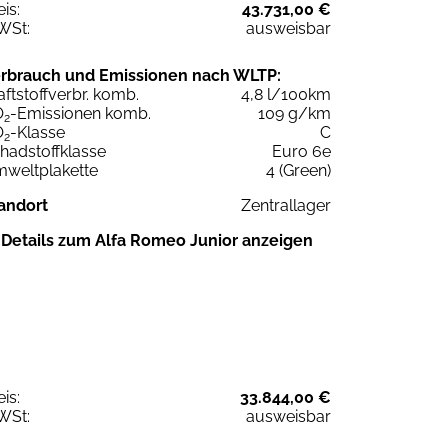
eis:
43.731,00 €
WSt:
ausweisbar
rbrauch und Emissionen nach WLTP:
aftstoffverbr. komb.
4,8 l/100km
O
-Emissionen komb.
109 g/km
2
O
-Klasse
C
2
hadstoffklasse
Euro 6e
weltplakette
4 (Green)
andort
Zentrallager
Details zum Alfa Romeo Junior anzeigen
eis:
33.844,00 €
WSt:
ausweisbar