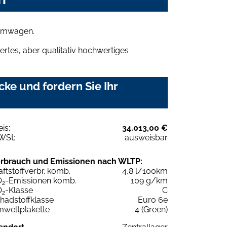
aumwagen.
rtes, aber qualitativ hochwertiges
ke und fordern Sie Ihr
eis:
34.013,00 €
WSt:
ausweisbar
rbrauch und Emissionen nach WLTP:
aftstoffverbr. komb.
4,8 l/100km
O
-Emissionen komb.
109 g/km
2
O
-Klasse
C
2
hadstoffklasse
Euro 6e
weltplakette
4 (Green)