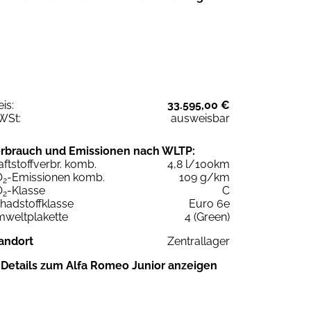
eis:
33.595,00 €
WSt:
ausweisbar
rbrauch und Emissionen nach WLTP:
aftstoffverbr. komb.
4,8 l/100km
O
-Emissionen komb.
109 g/km
2
O
-Klasse
C
2
hadstoffklasse
Euro 6e
weltplakette
4 (Green)
andort
Zentrallager
Details zum Alfa Romeo Junior anzeigen