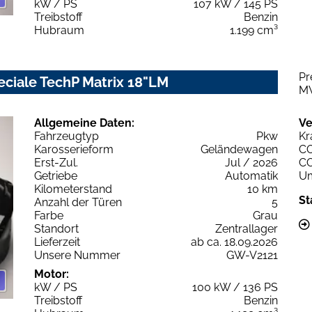
kW / PS
107 kW / 145 PS
Treibstoff
Benzin
Hubraum
1.199 cm³
Pr
eciale TechP Matrix 18"LM
M
Allgemeine Daten:
Ve
Fahrzeugtyp
Pkw
Kr
Karosserieform
Geländewagen
C
Erst-Zul.
Jul / 2026
C
Getriebe
Automatik
Um
Kilometerstand
10 km
St
Anzahl der Türen
5
Farbe
Grau
Standort
Zentrallager
Lieferzeit
ab ca. 18.09.2026
Unsere Nummer
GW-V2121
Motor:
kW / PS
100 kW / 136 PS
Treibstoff
Benzin