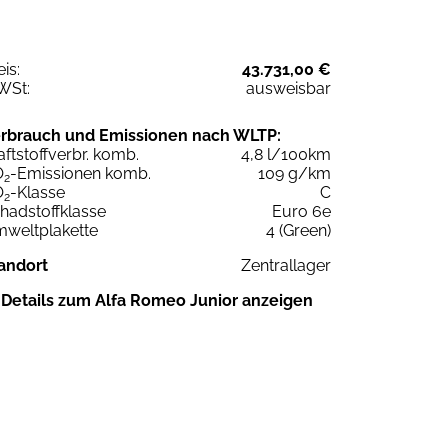
eis:
43.731,00 €
WSt:
ausweisbar
rbrauch und Emissionen nach WLTP:
aftstoffverbr. komb.
4,8 l/100km
O
-Emissionen komb.
109 g/km
2
O
-Klasse
C
2
hadstoffklasse
Euro 6e
weltplakette
4 (Green)
andort
Zentrallager
Details zum Alfa Romeo Junior anzeigen