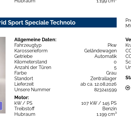
Hubraum
1.199 cm³
Pr
rid Sport Speciale Technolo
M
Allgemeine Daten:
Ve
Fahrzeugtyp
Pkw
Kr
Karosserieform
Geländewagen
C
Getriebe
Automatik
C
Kilometerstand
0
Sc
Anzahl der Türen
5
Um
Farbe
Grau
St
Standort
Zentrallager
Lieferzeit
ab ca. 12.08.2026
Unsere Nummer
823241599
Motor:
kW / PS
107 kW / 145 PS
Treibstoff
Benzin
Hubraum
1.199 cm³