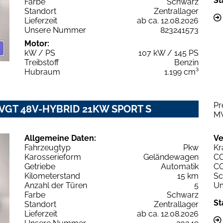
St
Farbe
Schwarz
Standort
Zentrallager
Lieferzeit
ab ca. 12.08.2026
Unsere Nummer
823241573
Motor:
kW / PS
107 kW / 145 PS
Treibstoff
Benzin
Hubraum
1.199 cm³
Pr
2 VGT 48V-HYBRID 21KW SPORT S
M
Allgemeine Daten:
Ve
Fahrzeugtyp
Pkw
Kr
Karosserieform
Geländewagen
C
Getriebe
Automatik
C
Kilometerstand
15 km
Sc
Anzahl der Türen
5
Um
Farbe
Schwarz
St
Standort
Zentrallager
Lieferzeit
ab ca. 12.08.2026