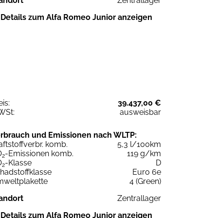
andort
Zentrallager
Details zum Alfa Romeo Junior anzeigen
eis:
39.437,00 €
WSt:
ausweisbar
rbrauch und Emissionen nach WLTP:
aftstoffverbr. komb.
5,3 l/100km
O
-Emissionen komb.
119 g/km
2
O
-Klasse
D
2
hadstoffklasse
Euro 6e
weltplakette
4 (Green)
andort
Zentrallager
Details zum Alfa Romeo Junior anzeigen