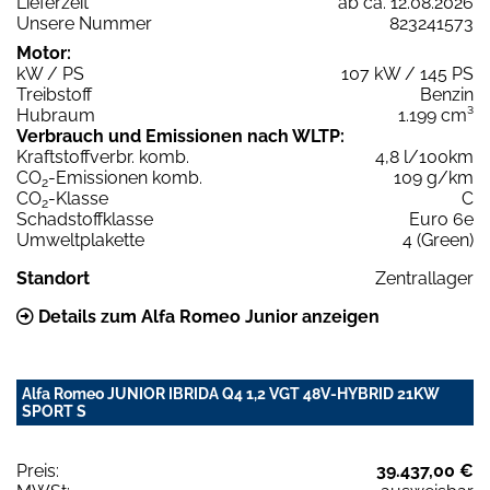
Lieferzeit
ab ca. 12.08.2026
Unsere Nummer
823241573
Motor:
kW / PS
107 kW / 145 PS
Treibstoff
Benzin
Hubraum
1.199 cm³
Verbrauch und Emissionen nach WLTP:
Kraftstoffverbr. komb.
4,8 l/100km
CO
-Emissionen komb.
109 g/km
2
CO
-Klasse
C
2
Schadstoffklasse
Euro 6e
Umweltplakette
4 (Green)
Standort
Zentrallager
Details zum Alfa Romeo Junior anzeigen
Alfa Romeo JUNIOR IBRIDA Q4 1,2 VGT 48V-HYBRID 21KW
SPORT S
Preis:
39.437,00 €