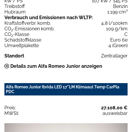
kW / PS
107 kW / 145 PS
Treibstoff
Benzin
Hubraum
1.199 cm³
Verbrauch und Emissionen nach WLTP:
Kraftstoffverbr. komb.
4,8 l/100km
CO
-Emissionen komb.
109 g/km
2
CO
-Klasse
C
2
Schadstoffklasse
Euro 6e
Umweltplakette
4 (Green)
Standort
Zentrallager
Details zum Alfa Romeo Junior anzeigen
Alfa Romeo Junior Ibrida LED 17"LM Klimaaut Temp CarPla
PDC
Preis:
27.108,00 €
MWSt:
ausweisbar