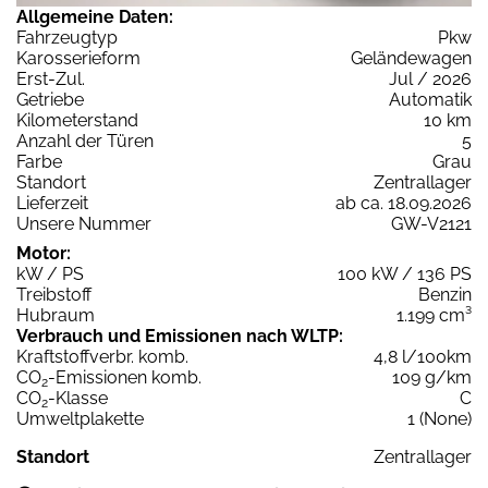
Allgemeine Daten:
Fahrzeugtyp
Pkw
Karosserieform
Geländewagen
Erst-Zul.
Jul / 2026
Getriebe
Automatik
Kilometerstand
10 km
Anzahl der Türen
5
Farbe
Grau
Standort
Zentrallager
Lieferzeit
ab ca. 18.09.2026
Unsere Nummer
GW-V2121
Motor:
kW / PS
100 kW / 136 PS
Treibstoff
Benzin
Hubraum
1.199 cm³
Verbrauch und Emissionen nach WLTP:
Kraftstoffverbr. komb.
4,8 l/100km
CO
-Emissionen komb.
109 g/km
2
CO
-Klasse
C
2
Umweltplakette
1 (None)
Standort
Zentrallager