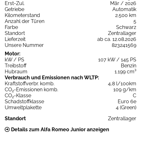
Erst-Zul.
Mär / 2026
Getriebe
Automatik
Kilometerstand
2.500 km
Anzahl der Türen
5
Farbe
Schwarz
Standort
Zentrallager
Lieferzeit
ab ca. 12.08.2026
Unsere Nummer
823241569
Motor:
kW / PS
107 kW / 145 PS
Treibstoff
Benzin
Hubraum
1.199 cm³
Verbrauch und Emissionen nach WLTP:
Kraftstoffverbr. komb.
4,8 l/100km
CO
-Emissionen komb.
109 g/km
2
CO
-Klasse
C
2
Schadstoffklasse
Euro 6e
Umweltplakette
4 (Green)
Standort
Zentrallager
Details zum Alfa Romeo Junior anzeigen