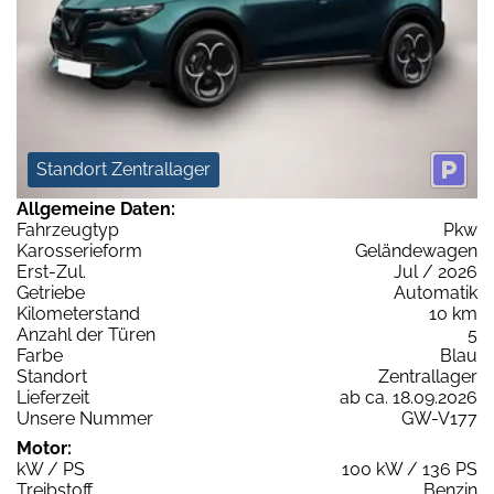
Standort Zentrallager
Allgemeine Daten:
Fahrzeugtyp
Pkw
Karosserieform
Geländewagen
Erst-Zul.
Jul / 2026
Getriebe
Automatik
Kilometerstand
10 km
Anzahl der Türen
5
Farbe
Blau
Standort
Zentrallager
Lieferzeit
ab ca. 18.09.2026
Unsere Nummer
GW-V177
Motor:
kW / PS
100 kW / 136 PS
Treibstoff
Benzin