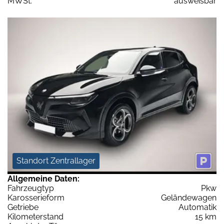
MWSt:
ausweisbar
Standort Zentrallager
Allgemeine Daten:
Fahrzeugtyp
Pkw
Karosserieform
Geländewagen
Getriebe
Automatik
Kilometerstand
15 km