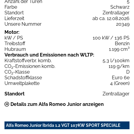
Anzahl der Türen
5
Farbe
Schwarz
Standort
Zentrallager
Lieferzeit
ab ca. 12.08.2026
Unsere Nummer
20349
Motor:
kW / PS
100 kW / 136 PS
Treibstoff
Benzin
Hubraum
1.199 cm³
Verbrauch und Emissionen nach WLTP:
Kraftstoffverbr. komb.
5,3 l/100km
CO
-Emissionen komb.
119 g/km
2
CO
-Klasse
D
2
Schadstoffklasse
Euro 6e
Umweltplakette
4 (Green)
Standort
Zentrallager
Details zum Alfa Romeo Junior anzeigen
Alfa Romeo Junior Ibrida 1.2 VGT 107KW SPORT SPECIALE