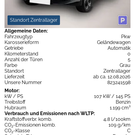
Standort Zentrallager
Allgemeine Daten:
Fahrzeugtyp
Pkw
Karosserieform
Geländewagen
Getriebe
Automatik
Kilometerstand
0
Anzahl der Türen
5
Farbe
Grau
Standort
Zentrallager
Lieferzeit
ab ca. 12.08.2026
Unsere Nummer
823241598
Motor:
kW / PS
107 kW / 145 PS
Treibstoff
Benzin
Hubraum
1.199 cm³
Verbrauch und Emissionen nach WLTP:
Kraftstoffverbr. komb.
4,8 l/100km
CO
-Emissionen komb.
109 g/km
2
CO
-Klasse
C
2