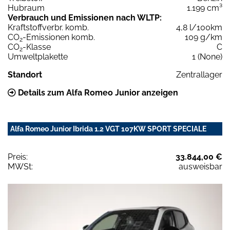
Hubraum
1.199 cm³
Verbrauch und Emissionen nach WLTP:
Kraftstoffverbr. komb.
4,8 l/100km
CO
-Emissionen komb.
109 g/km
2
CO
-Klasse
C
2
Umweltplakette
1 (None)
Standort
Zentrallager
Details zum Alfa Romeo Junior anzeigen
Alfa Romeo Junior Ibrida 1.2 VGT 107KW SPORT SPECIALE
Preis:
33.844,00 €
MWSt:
ausweisbar