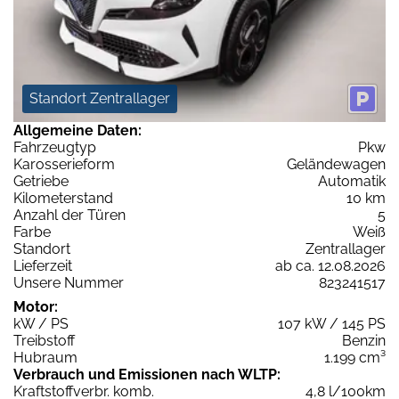
Standort Zentrallager
Allgemeine Daten:
Fahrzeugtyp
Pkw
Karosserieform
Geländewagen
Getriebe
Automatik
Kilometerstand
10 km
Anzahl der Türen
5
Farbe
Weiß
Standort
Zentrallager
Lieferzeit
ab ca. 12.08.2026
Unsere Nummer
823241517
Motor:
kW / PS
107 kW / 145 PS
Treibstoff
Benzin
Hubraum
1.199 cm³
Verbrauch und Emissionen nach WLTP:
Kraftstoffverbr. komb.
4,8 l/100km