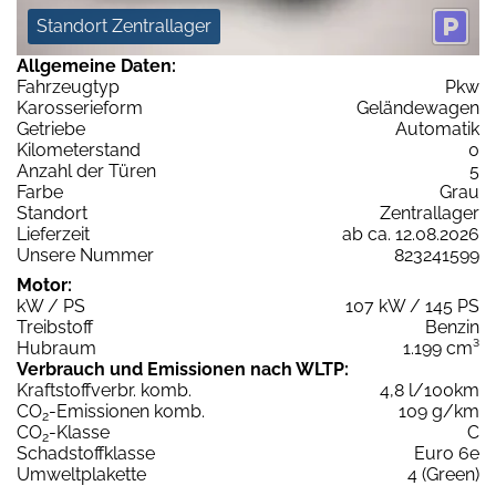
Standort Zentrallager
Allgemeine Daten:
Fahrzeugtyp
Pkw
Karosserieform
Geländewagen
Getriebe
Automatik
Kilometerstand
0
Anzahl der Türen
5
Farbe
Grau
Standort
Zentrallager
Lieferzeit
ab ca. 12.08.2026
Unsere Nummer
823241599
Motor:
kW / PS
107 kW / 145 PS
Treibstoff
Benzin
Hubraum
1.199 cm³
Verbrauch und Emissionen nach WLTP:
Kraftstoffverbr. komb.
4,8 l/100km
CO
-Emissionen komb.
109 g/km
2
CO
-Klasse
C
2
Schadstoffklasse
Euro 6e
Umweltplakette
4 (Green)