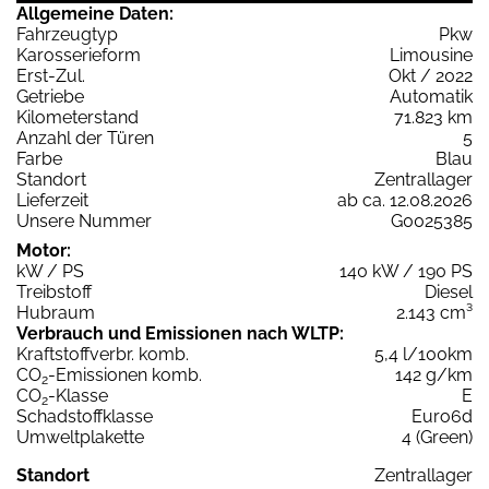
Allgemeine Daten:
Fahrzeugtyp
Pkw
Karosserieform
Limousine
Erst-Zul.
Okt / 2022
Getriebe
Automatik
Kilometerstand
71.823 km
Anzahl der Türen
5
Farbe
Blau
Standort
Zentrallager
Lieferzeit
ab ca. 12.08.2026
Unsere Nummer
G0025385
Motor:
kW / PS
140 kW / 190 PS
Treibstoff
Diesel
Hubraum
2.143 cm³
Verbrauch und Emissionen nach WLTP:
Kraftstoffverbr. komb.
5,4 l/100km
CO
-Emissionen komb.
142 g/km
2
CO
-Klasse
E
2
Schadstoffklasse
Euro6d
Umweltplakette
4 (Green)
Standort
Zentrallager