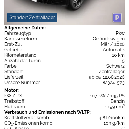
Standort Zentrallager
Allgemeine Daten:
Fahrzeugtyp
Pkw
Karosserieform
Geländewagen
Erst-Zul.
Mär / 2026
Getriebe
Automatik
Kilometerstand
10 km
Anzahl der Türen
5
Farbe
Schwarz
Standort
Zentrallager
Lieferzeit
ab ca. 12.08.2026
Unsere Nummer
823241573
Motor:
kW / PS
107 kW / 145 PS
Treibstoff
Benzin
Hubraum
1.199 cm³
Verbrauch und Emissionen nach WLTP:
Kraftstoffverbr. komb.
4,8 l/100km
CO
-Emissionen komb.
109 g/km
2
CO
-Klasse
C