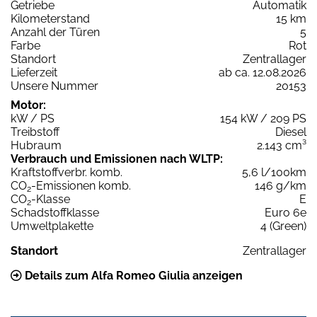
Getriebe
Automatik
Kilometerstand
15 km
Anzahl der Türen
5
Farbe
Rot
Standort
Zentrallager
Lieferzeit
ab ca. 12.08.2026
Unsere Nummer
20153
Motor:
kW / PS
154 kW / 209 PS
Treibstoff
Diesel
Hubraum
2.143 cm³
Verbrauch und Emissionen nach WLTP:
Kraftstoffverbr. komb.
5,6 l/100km
CO
-Emissionen komb.
146 g/km
2
CO
-Klasse
E
2
Schadstoffklasse
Euro 6e
Umweltplakette
4 (Green)
Standort
Zentrallager
Details zum Alfa Romeo Giulia anzeigen