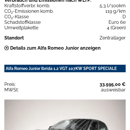
Verbrauch und Emissionen nach WLTP:
Kraftstoffverbr. komb.
5,3 l/100km
CO
-Emissionen komb.
119 g/km
2
CO
-Klasse
D
2
Schadstoffklasse
Euro 6e
Umweltplakette
4 (Green)
Standort
Zentrallager
Details zum Alfa Romeo Junior anzeigen
Alfa Romeo Junior Ibrida 1.2 VGT 107KW SPORT SPECIALE
Preis:
33.595,00 €
MWSt:
ausweisbar