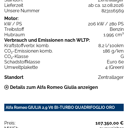
Lieferzeit
ab ca. 12.08.2026
Unsere Nummer
823116569
Motor:
kW / PS
206 kW / 280 PS
Treibstoff
Benzin
Hubraum
1.995 cm³
Verbrauch und Emissionen nach WLTP:
Kraftstoffverbr. komb.
8,2 l/100km
CO
-Emissionen komb.
186 g/km
2
CO
-Klasse
G
2
Schadstoffklasse
Euro 6e
Umweltplakette
4 (Green)
Standort
Zentrallager
Details zum Alfa Romeo Giulia anzeigen
Alfa Romeo GIULIA 2,9 V6 BI-TURBO QUADRIFOGLIO ORO
Preis:
107.350,00 €