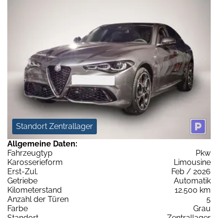
Standort Zentrallager
Allgemeine Daten:
Fahrzeugtyp
Pkw
Karosserieform
Limousine
Erst-Zul.
Feb / 2026
Getriebe
Automatik
Kilometerstand
12.500 km
Anzahl der Türen
5
Farbe
Grau
Standort
Zentrallager