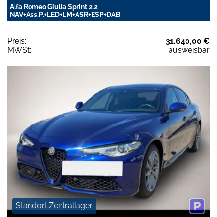
Alfa Romeo Giulia Sprint 2.2
NAV+Ass.P.+LED+LM+ASR+ESP+DAB
Preis:
31.640,00 €
MWSt:
ausweisbar
Standort Zentrallager