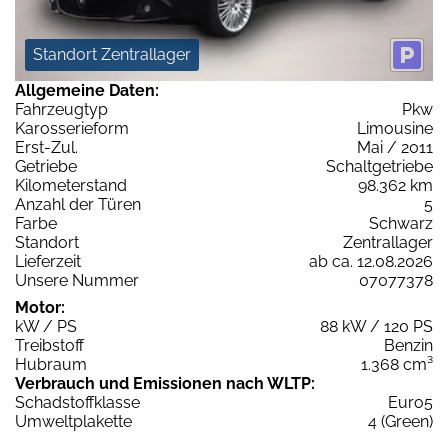
Standort Zentrallager
Allgemeine Daten:
Fahrzeugtyp
Pkw
Karosserieform
Limousine
Erst-Zul.
Mai / 2011
Getriebe
Schaltgetriebe
Kilometerstand
98.362 km
Anzahl der Türen
5
Farbe
Schwarz
Standort
Zentrallager
Lieferzeit
ab ca. 12.08.2026
Unsere Nummer
07077378
Motor:
kW / PS
88 kW / 120 PS
Treibstoff
Benzin
Hubraum
1.368 cm³
Verbrauch und Emissionen nach WLTP:
Schadstoffklasse
Euro5
Umweltplakette
4 (Green)