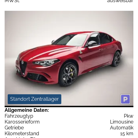
MWSt:
ausweisbar
Standort Zentrallager
Allgemeine Daten:
Fahrzeugtyp
Pkw
Karosserieform
Limousine
Getriebe
Automatik
Kilometerstand
15 km