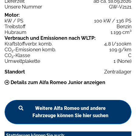
Lieferzeit
ab ca. 18.09.2026
Unsere Nummer
GW-V2121
Motor:
kW / PS
100 kW / 136 PS
Treibstoff
Benzin
Hubraum
1.199 cm³
Verbrauch und Emissionen nach WLTP:
Kraftstoffverbr. komb.
4,8 l/100km
CO
-Emissionen komb.
109 g/km
2
CO
-Klasse
C
2
Umweltplakette
1 (None)
Standort
Zentrallager
Details zum Alfa Romeo Junior anzeigen
Weitere Alfa Romeo und andere
Fahrzeuge können Sie hier suchen
Stattdessen können Sie auch: