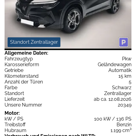
Standort Zentrallager
Allgemeine Daten:
Fahrzeugtyp
Pkw
Karosserieform
Geländewagen
Getriebe
Automatik
Kilometerstand
15 km
Anzahl der Türen
5
Farbe
Schwarz
Standort
Zentrallager
Lieferzeit
ab ca. 12.08.2026
Unsere Nummer
20349
Motor:
kW / PS
100 kW / 136 PS
Treibstoff
Benzin
Hubraum
1.199 cm³