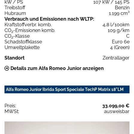
kW / PS
107 kW / 145 PS
Treibstoff
Benzin
Hubraum
1.199 cm³
Verbrauch und Emissionen nach WLTP:
Kraftstoffverbr. komb.
4,8 l/100km
CO
-Emissionen komb.
109 g/km
2
CO
-Klasse
C
2
Schadstoffklasse
Euro 6e
Umweltplakette
4 (Green)
Standort
Zentrallager
Details zum Alfa Romeo Junior anzeigen
Alfa Romeo Junior Ibrida Sport Speciale TechP Matrix 18"LM
Preis:
33.099,00 €
MWSt:
ausweisbar